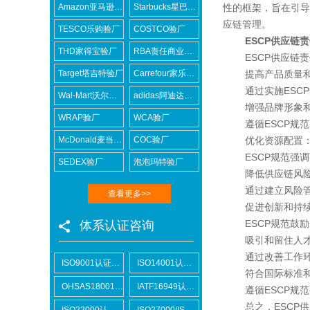
Amazon亚马逊验厂
Starbucks星巴克验厂
性的框架，旨在引导
应链管理。
TESCO乐购验厂
COSTCO验厂
ESCP供应链责
THD家得宝验厂
RBA责任商业联盟认证咨询
ESCP供应链责
Target塔吉特验厂
Carrefour家乐福验厂
提高产品质量和
通过实施ESCP
Wal-Mart沃尔玛验厂
adidas阿迪达斯验厂
增强品牌形象和
WRAP验厂
WCA验厂
遵循ESCP规范
McDonald麦当劳验厂
COC验厂
优化资源配置
ESCP规范强调
SEDEX验厂
泡泡玛特验厂
降低供应链风险
通过建立风险管理
查看更多>>
促进创新和持续
ESCP规范鼓励
体系认证咨询
吸引和留住人才
通过改善工作环境
ISO9001认证咨询
ISO14001认证咨询
符合国际标准和
OHSAS18001认证咨询
IATF16949认证咨询
遵循ESCP规范
总之，ESCP供
ISO22000认证咨询
ISO27000/ISO27001认证咨询