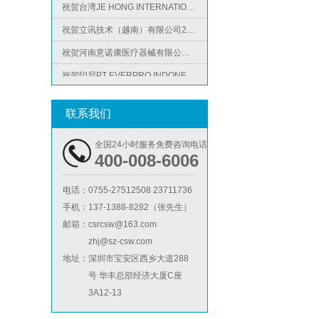
祝贺立讯技术（越南）有限公司2026年快速通过RBA-VAP认证审核，斩获金牌评级！
祝贺河南意诺康医疗器械有限公司2026年快速通过GMP认证
祝贺印尼PT EVERPRO INDONESIA TECHNOLOGIES公司2026年快速通过RBA-VAP审核
祝贺泰国LIGHTUP公司2026年快速通过SCAN验厂审核并取得99分
ICS验厂
祝贺深圳景丰顺手袋有限公司2026年快速通过SGS-GRS认证
联系我们
祝贺越南达方电子科技有限责任公司2026年快速通过RBA-VAP审核并取得178分银牌
全国24小时服务免费咨询电话
祝贺中山蓝晨科技股份有限公司2026年快速通过BSCI验厂-B级
400-008-6006
祝贺力特半导体（无锡）有限公司2026年快速通过RBA-VAP认证审核并取得170.2分
电话：
0755-27512508 23711736
祝贺台湾JE HONG INTERNATIONAL TEXTILE CO., LTD 2026年快速通过GRS认证
手机：
137-1388-8282（张先生）
Lowe's劳氏验厂
祝贺立讯技术（越南）有限公司2026年快速通过RBA-VAP认证审核，斩获金牌评级！
邮箱：
csrcsw@163.com
zhj@sz-csw.com
祝贺河南意诺康医疗器械有限公司2026年快速通过GMP认证
地址：
深圳市宝安区西乡大道288
祝贺印尼PT EVERPRO INDONESIA TECHNOLOGIES公司2026年快速通过RBA-VAP审核
号 华丰总部经济大厦C座
3A12-13