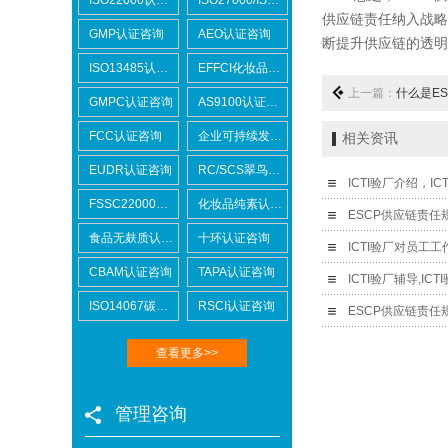
供应链责任纳入战略
GMP认证咨询
AEO认证咨询
断提升供应链的透明
ISO13485认证咨询
EFFCI化妆品原料认证咨询
上一篇：
什么是ES
GMPC认证咨询
AS9100认证咨询
FCC认证咨询
企业可持续发展SCORE认证咨询
相关资讯
EUDR认证咨询
RC/SCS翠鸟认证咨询
ICTI验厂介绍，I
FSSC22000认证咨询
化妆品纯素认证咨询
食品无麸质认证咨询
十环认证咨询
ICTI验厂对员工
CBAM认证咨询
TAPA认证咨询
ICTI验厂辅导,
ISO14067碳足迹
RSCI认证咨询
查看更多>>
管理咨询