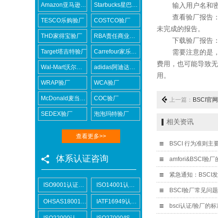
Amazon亚马逊验厂
Starbucks星巴克验厂
输入用户名和密码
查看验厂报告：登
TESCO乐购验厂
COSTCO验厂
未完成的报告。
THD家得宝验厂
RBA责任商业联盟认证咨询
下载验厂报告：在
Target塔吉特验厂
Carrefour家乐福验厂
需要注意的是，如果
费用，也可能导致无
Wal-Mart沃尔玛验厂
adidas阿迪达斯验厂
用。
WRAP验厂
WCA验厂
McDonald麦当劳验厂
COC验厂
上一篇：
BSCI
SEDEX验厂
泡泡玛特验厂
相关资讯
查看更多>>
BSCI 行为准则
体系认证咨询
amfori&BSCI
紧急通知：BSCI
ISO9001认证咨询
ISO14001认证咨询
BSCI验厂常见问
OHSAS18001认证咨询
IATF16949认证咨询
bsci认证/验厂的
ISO22000认证咨询
ISO27000/ISO27001认证咨询