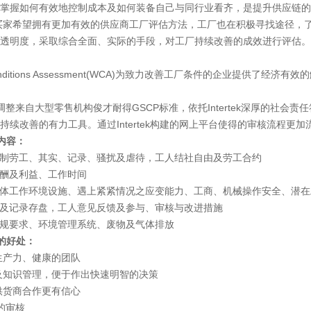
掌握如何有效地控制成本及如何装备自己与同行业看齐，是提升供应链的
希望拥有更加有效的供应商工厂评估方法，工厂也在积极寻找途径，了
透明度，采取综合全面、实际的手段，对工厂持续改善的成效进行评估。
onditions Assessment(WCA)为致力改善工厂条件的企业提供
来自大型零售机构俊才耐得GSCP标准，依托Intertek深厚的社会责
持续改善的有力工具。通过Intertek构建的网上平台使得的审核流程
内容：
制劳工、其实、记录、骚扰及虐待，工人结社自由及劳工合约
酬及利益、工作时间
体工作环境设施、遇上紧紧情况之应变能力、工商、机械操作安全、潜在
及记录存盘，工人意见反馈及参与、审核与改进措施
规要求、环境管理系统、废物及气体排放
的好处：
产力、健康的团队
识管理，便于作出快速明智的决策
货商合作更有信心
的审核