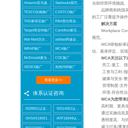
Amazon亚马逊验厂
Starbucks星巴克验厂
当前经营环境挑战、
品牌商和跨国买家
TESCO乐购验厂
COSTCO验厂
的工厂注重提升操作
THD家得宝验厂
RBA责任商业联盟认证咨询
解决方案
Target塔吉特验厂
Carrefour家乐福验厂
Workplace C
规范。
Wal-Mart沃尔玛验厂
adidas阿迪达斯验厂
WCA审核标准调整
WRAP验厂
WCA验厂
估、基准评定、实现
McDonald麦当劳验厂
COC验厂
WCA关注以下
.劳工-童工、强
SEDEX验厂
泡泡玛特验厂
.工资与工时-报
.健康与安全-整
查看更多>>
.管理制度-文件
.环境-符合性法
体系认证咨询
WCA为您带来
高时期、更具生
ISO9001认证咨询
ISO14001认证咨询
通过实施信息及知
OHSAS18001认证咨询
IATF16949认证咨询
透明度高、与供
减少过多/重复
ISO22000认证咨询
ISO27000/ISO27001认证咨询