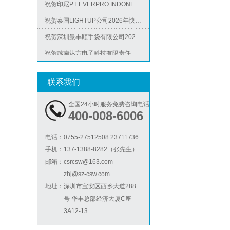
祝贺泰国LIGHTUP公司2026年快速通过SCAN验厂审核并取得99分
ICS验厂
祝贺深圳景丰顺手袋有限公司2026年快速通过SGS-GRS认证
祝贺越南达方电子科技有限责任公司2026年快速通过RBA-VAP审核并取得178分银牌
祝贺中山蓝晨科技股份有限公司2026年快速通过BSCI验厂-B级
祝贺力特半导体（无锡）有限公司2026年快速通过RBA-VAP认证审核并取得170.2分
联系我们
祝贺台湾JE HONG INTERNATIONAL TEXTILE CO., LTD 2026年快速通过GRS认证
Lowe's劳氏验厂
全国24小时服务免费咨询电话
祝贺立讯技术（越南）有限公司2026年快速通过RBA-VAP认证审核，斩获金牌评级！
400-008-6006
祝贺河南意诺康医疗器械有限公司2026年快速通过GMP认证
电话：
0755-27512508 23711736
祝贺印尼PT EVERPRO INDONESIA TECHNOLOGIES公司2026年快速通过RBA-VAP审核
手机：
137-1388-8282（张先生）
邮箱：
csrcsw@163.com
zhj@sz-csw.com
BSCI验厂
地址：
深圳市宝安区西乡大道288
号 华丰总部经济大厦C座
3A12-13