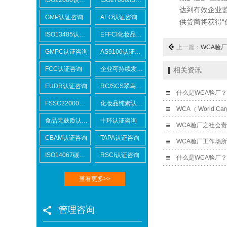
达到有效企业监管
GMP认证咨询
AEO认证咨询
供货商将获得“优
ISO13485认证咨询
EFFCI化妆品原料认证咨询
上一篇：
WCA验
GMPC认证咨询
AS9100认证咨询
FCC认证咨询
企业可持续发展SCORE认证咨询
相关资讯
EUDR认证咨询
RC/SCS翠鸟认证咨询
什么是WCA验厂
FSSC22000认证咨询
化妆品纯素认证咨询
WCA（ World Car
食品无麸质认证咨询
十环认证咨询
WCA验厂之社会
CBAM认证咨询
TAPA认证咨询
WCA验厂工作场
ISO14067碳足迹
RSCI认证咨询
查看更多>>
管理咨询
Lowe's劳氏验厂