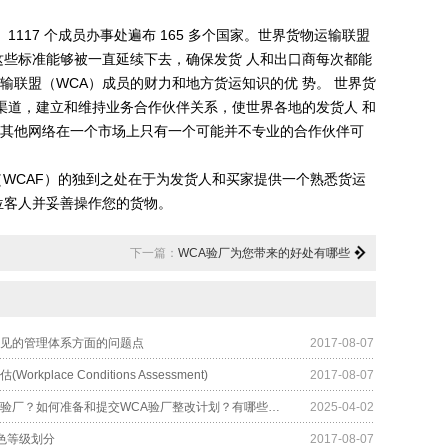
，
1117
个成员办事处遍布
165
多个国家。世界货物运输联盟
些标准能够被一直延续下去，确保发货 人和出口商每次都能
输联盟（
WCA
）成员的财力和地方货运知识的优 势。 世界货
渠道，建立和维持业务合作伙伴关系，使世界各地的发货人 和
其他网络在一个市场上只有一个可能并不专业的合作伙伴可
（
WCAF
）的独到之处在于为发货人和买家提供一个熟悉货运
位客人并妥善操作您的货物。
下一篇：
WCA验厂为您带来的好处有哪些
常见的管理体系方面的问题点
2017-08-07
orkplace Conditions Assessment)
2017-08-07
什么是WCA验厂？如何准备和提交WCA验厂整改计划？有哪些注意事项？
2025-04-02
4色等级划分
2017-08-07