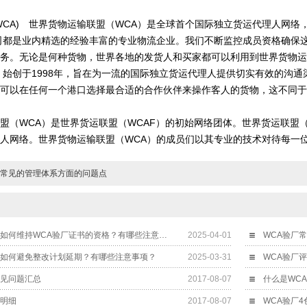
WCA)
世界货物运输联盟（
WCA
）是全球首个国际独立货运代理人网络
司都是业内精选的经验丰富的专业物流企业。我们不断监控成员资格确保这
务。无论是何种货物，世界各地的发货人和买家都可以利用到世界货物运
）始创于
1998
年，旨在为一流的国际独立货运代理人提供切实有效的沟通
可以在任何一个港口选择最合适的合作伙伴来操作客人的货物，这不同于
盟（
WCA
）是世界货运联盟（
WCAF
）的初始网络团体。世界货运联盟
人网络。世界货物运输联盟（
WCA
）的成员们以其专业的技术对待每一
厂常见的管理体系方面的问题点
什么是WCA验厂？如何维持WCA验厂证书的资格？有哪些注意事项？
2025-04-01
WCA验厂
？如何避免整改计划延期？有哪些注意事项？
2025-03-31
WCA验厂评估(W
常见问题汇总
2017-08-07
单明细
2017-08-07
WCA验厂