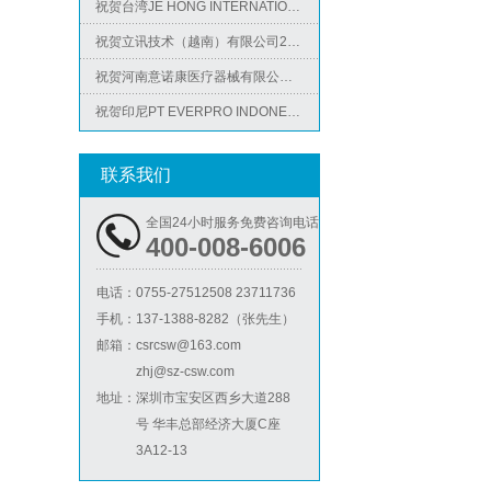
祝贺立讯技术（越南）有限公司2026年快速通过RBA-VAP认证审核，斩获金牌评级！
祝贺河南意诺康医疗器械有限公司2026年快速通过GMP认证
祝贺印尼PT EVERPRO INDONESIA TECHNOLOGIES公司2026年快速通过RBA-VAP审核
祝贺泰国LIGHTUP公司2026年快速通过SCAN验厂审核并取得99分
ICS验厂
祝贺深圳景丰顺手袋有限公司2026年快速通过SGS-GRS认证
联系我们
祝贺越南达方电子科技有限责任公司2026年快速通过RBA-VAP审核并取得178分银牌
全国24小时服务免费咨询电话
祝贺中山蓝晨科技股份有限公司2026年快速通过BSCI验厂-B级
400-008-6006
祝贺力特半导体（无锡）有限公司2026年快速通过RBA-VAP认证审核并取得170.2分
电话：
0755-27512508 23711736
祝贺台湾JE HONG INTERNATIONAL TEXTILE CO., LTD 2026年快速通过GRS认证
手机：
137-1388-8282（张先生）
Lowe's劳氏验厂
祝贺立讯技术（越南）有限公司2026年快速通过RBA-VAP认证审核，斩获金牌评级！
邮箱：
csrcsw@163.com
zhj@sz-csw.com
祝贺河南意诺康医疗器械有限公司2026年快速通过GMP认证
地址：
深圳市宝安区西乡大道288
祝贺印尼PT EVERPRO INDONESIA TECHNOLOGIES公司2026年快速通过RBA-VAP审核
号 华丰总部经济大厦C座
3A12-13