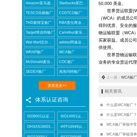
Amazon亚马逊验厂
Starbucks星巴克验厂
50,000
美金。
世界货运联盟
(
TESCO乐购验厂
COSTCO验厂
（
WCA
）的成员公
THD家得宝验厂
RBA责任商业联盟认证咨询
得到优质、安全的服
Target塔吉特验厂
Carrefour家乐福验厂
物运输联盟（
WCA
买家获益。成员公司
Wal-Mart沃尔玛验厂
adidas阿迪达斯验厂
供使用。
WRAP验厂
WCA验厂
世界货物运输联
McDonald麦当劳验厂
COC验厂
业务的专业货运代理
SEDEX验厂
泡泡玛特验厂
上一篇：
WCA验
查看更多>>
相关资讯
体系认证咨询
什么是WCA验厂
ISO9001认证咨询
ISO14001认证咨询
WCA验厂审核中
OHSAS18001认证咨询
IATF16949认证咨询
WCA验厂审核清
ISO22000认证咨询
ISO27000/ISO27001认证咨询