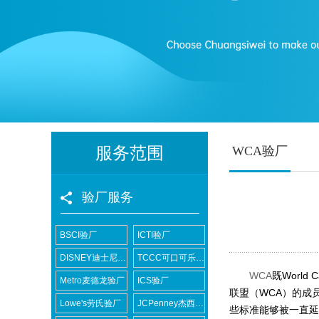
服务范围
WCA验厂
验厂服务
BSCI验厂
ICTI验厂
DISNEY迪士尼验厂
TCCC可口可乐验厂
WCA
既
World Ca
Metro麦德龙验厂
ICS验厂
联盟（
WCA
）的成
Lowe's劳氏验厂
JCPenney杰西潘尼验厂
些标准能够被一直延