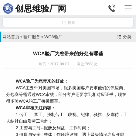


创思维验厂网

搜索
网站首页
验厂服务
WCA验厂
分类
»
»
WCA验厂为您带来的好处有哪些
时间：2017-08-07 浏览:7688次
WCA验厂为您带来的好处：
WCA主要针对美国市场，很多美国客户要求他们的供应商、
分包商等需通过WCA审核，部分客户还要拿到相对应证书，现在
很多验WCA的工厂接踵而至。
WCA审核关注内容：
1.劳工----童工、强制劳工、歧视、纪律、骚扰、及虐待，工
人结社自由及劳工合约；
2.工资与工时--报酬及利益、工作时间；
3.健康与安全--整体工作环境设施、遇上晋级情况之应变能