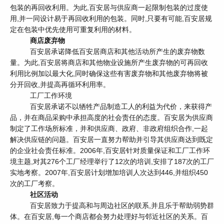
包装的再回收利用。为此,百安居与供应商一起限制包装的过度使
用,并一同设计易于再回收利用的包装。同时,只要有可能,百安居规
定在包装中优先使用可重复利用的材料。
商店废弃物
百安居承诺降低百安居商店和其他活动所产生的废弃物数
量。为此,百安居将商店和其他物业设施所产生废弃物的可再回收
利用比例加以最大化,同时确保这些有害废弃物和其他废弃物将被
分开回收,并提高再循环利用率。
工厂工作环境
百安居承诺不以牺牲产品制造工人的利益为代价，来获得产
品，并在商品采购中承担高度的社会责任的态度。百安居为供应商
制定了工作场所标准，并和供应商、政府、非政府组织合作,一起
解决供应链的问题。百安居一直努力帮助并引导其供应商达到既定
的企业社会责任标准。2006年,百安居针对质量保证和工厂工作环
境主题,对其276个工厂经理举行了12次的培训,安排了187次的工厂
实地考察。2007年,百安居计划增加培训人次达到446,并组织450
次的工厂考察。
社区活动
百安居致力于提高和与周边社区的联系,并且乐于帮助弱势群
体。在百安居,每一个商店都会努力处理好与邻近社区的关系。百