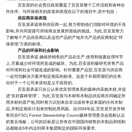
百安居的社会责任政策覆盖了百安居整个工作流程和各种合
作伙伴。与环保相关的政策则表现在以下的项目中,其中包括：
供应商坏保表现
百安居承诺将和供应商一起,努力帮助他们消除对环境的不良
影响,并共同迎接可持续商业发展所面临的挑战。为此,百安居努力
了解每个产品供应商以及这些产品的产地并为产品供应商制定“环
保表现”方面的标准。
产品的环保和社会影响
百安居承诺,确保所销售的产品在生产,使用和报废处理环节
上,尽量减少对环境所造成的破坏。为此,百安居积极研究所售产品
对环境和社会可能造成的影响。针对重要产品型,百安居与供应商
一起司找解决方案并制定相应的标准。这是个长期而艰巨的任务,
但对于一个公司来讲却是义不容辞的。
百安居承诺只在公认有优良管理体系的森林内采购木材,并促
进“良好森林管理”。为此,百安居与木材和木制品供应商共同确定所
用木材的原产地,同时努力识别来自非法或有争议来源的任何木制
品,并制定相应计划来控制此类风险。自2004年起,百安居开发并销
售符合FSC( Forest Stewardship Counci森林管理委员会指标认证
的复合地板，公司的目标是让所有在中国国内销售的木制品和纸制
品都能在5年内达到翠丰集团制定的国际环保要求。