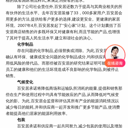
格的或者国际潮流样式,来满足消费者的需求。
除了公司社会责任外,百安居还数力于提高与其商业相关的所
有伙伴的生活水平。去年百安居装修了33，000多家用户,百安居会
用更多的方法,提供给客户更多的选择,建设更安全。更健康的家居
环境。2007年4月,百安居发起了“安心家”计划。这个计划囊括了百
安居商店销售的许多既环保又对健康有利,而且节能的产品,也增强
了其对于提
高人民生活水平,建立和谐社会的决心。
化学制品
存在问题的化学制品,必须替换或消除。为此,百安居对那些
确认有环保、健康或安全问题的化学制品成分,均和供应商一起采
用低风险的替代品。而那些被百安居的研究结果证明可能对客户、
员工的健康和他们的生活坏境造成不良影响的化学制品,则被停止
销售。
气候变化
百安居承诺将降低商场和运输队所消耗的能量,提倡和销售那
些在生产和使用过程中均具有节能效应的产品,从而降低对气候变
化的影。为此,百安居会监督和评估其所有产业的能源消耗情况以
减少每日的能耗,并和供应商一起开发和推广更多节能产品,使消费
者能提高他们居家的能源利用效率。
包装
百安居承诺和供应商一起共同努力,减少包装的使用以及增加