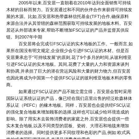
2005年以来,百安居一直朝着在2010年达到全面销售可持续
木材的目标而努力。百安居通过和不同的伙伴合作来获得可持续发
展的木源。比如,百安居和热带森林信托基金(TFT)合作,确保原料
来源合法并从其管辖的森林范围获取可持续发展的地板木料。百安
居还从外部请来专家,帮助不断增加FSC认证的产品并监督其供应
链。到2007年中期
百安居将会完成引FSC认证的实木地板的工作。一般而言,如
果所在国没有明文规定,企业很少会引进FSC认证的木材。但是百
安居秉承忠于“可持续发展”的原则,花了9个多月的时间,从玻利维亚
引进FSC认证的实木地板。其间,花费了大量的人力和资源来谈判
和协调,并承担了巨大的潜在营运风险和大量的财力物力,但百安居
也因此将成为中国第一个提供FSC认证的玻利维亚地板木料的零售
商。
如果通过FSC认证的产品不能立需立得，百安居会暂时采用
国际认证系统认证的产品，像已经在我们店里出售的经泛欧森林体
系认证（PEFC）的橡木地板。同样，百安居也会提供经FSC认证
的强化复合地板来增加顾客的选择,这样也可以减少给环境造成的
影响。除了用实木去装饰消费者的家庭之外,百安居也会提供一些
实木复合地板,以及不同类型的层板、瓷砖、大理石和地毯来增加
消费者的选择。同时提供更多不同纹理和色彩的产品,例如:欧式风