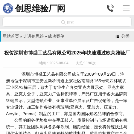


创思维验厂网

搜索
网站首页
走进创思维
成功案例
分类
»
»
祝贺深圳市博盛工艺品有限公司2025年快速通过欧莱雅验厂
时间：2025-08-04 浏览:1196次
深圳市博盛工艺品有限公司成立于2009年09月29日，注
册地位于深圳市宝安区新桥街道上寮社区南浦路165号蚝四林坡坑
工业区A3栋三层，致力于专业生产各类亚克力展示架、亚克力家
具、亚克力盒子，亚克力广告标识牌等，产品广泛用于各大品牌商
终端展示，大型连锁企业、企事业单位展示及广告促销等，是一家
专业设计、加工制作各类有机玻璃(亚克力、亚加力、压克力、
Acrylic、Pmma）制品的工厂，亦是国内国际知名品牌的合作商。
公司的服务优势集中在手工技艺、质量控制与市场适应的有机
统一。其工匠团队均具备多年吹制、雕刻经验，擅长将传统技法与
现代审美结合，打造出风格独特的玻璃制品。质量控制贯穿生产全