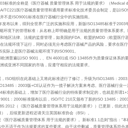
标准的全称是《医疗器械 质量管理体系 用于法规的要求》（Medical device-Quality
SCA/TC221医疗器械质量管理和通用要求标准化技术委员会制定，是以IS
并不是ISO9001标准在医疗器械行业中的实施指南。
布以来，得到全世界广泛的实施和应用，新版ISO13485标准于2003年7月3
于法规环境下的管理标准：从名称上即明确是用于法规的质量管理体系要求
和地区法律、法规的监督管理，如美国的FDA、欧盟的MDD（欧盟医疗
在法规环境下运行，同时必须充分考虑医疗器械产品的风险，要求在医疗
85实际上是医疗器械法规环境下的ISO9001。
遍以ISO 9001，、EN 46001或 ISO 13485作为质量保
洲或亚洲不同国家的市场，应遵守相应的法规要求。
SO组织在此基础上又将此标准进行了修订，升级为ISO13485：200
版+ISO13485：2003版+CE认证作为一揽子解决方案来考虑。医疗器械行
1994标准的基础上，增加了医疗器械行业的特殊要求制定的，也就是所谓1+1的标
9001：2000标准颁布以后，ISO/TC 210又颁布了新的ISO 13485：2
O 13485:2012（《医疗器械质量管理体系用于法规的要求》）已更新
准），后续更新进程还请关注英国标准协会（BSI）。
疗器械质量管理体系 用于法规的要求》。新标准1.1总则"指出："
9001中不适于作为法规要求的某些要求。由于这些删减，质量管理体系符合本