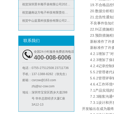
BSCI验厂
19.不合格品控制
祝贺越南达方电子科技有限责任公司2026年快速通过RBA-VAP审核并取得178分银牌
20.数据分析程序
祝贺中山蓝晨科技股份有限公司2026年快速通过BSCI验厂-B级
21.忠告性通知发
不良事件告知行政
祝贺力特半导体（无锡）有限公司2026年快速通过RBA-VAP认证审核并取得170.2分
22.纠正措施程序（
祝贺台湾JE HONG INTERNATIONAL TEXTILE CO., LTD 2026年快速通过GRS认证
23.预防措施程序（
祝贺立讯技术（越南）有限公司2026年快速通过RBA-VAP认证审核，斩获金牌评级！
联系我们
新标准作了许多
ICTI验厂
新标准作了许多
祝贺河南意诺康医疗器械有限公司2026年快速通过GMP认证
全国24小时服务免费咨询电话
4.2.1增加了“
400-008-6006
祝贺印尼PT EVERPRO INDONESIA TECHNOLOGIES公司2026年快速通过RBA-VAP审核
4.2.3增加了保
4.2.4记录控制
电话：
0755-27512508 23711736
5.5.2管理者代
手机：
137-1388-8282（张先生）
5.6.2管理评审
邮箱：
csrcsw@163.com
4.6.4工作环境
zhj@sz-csw.com
7.1产品实现的
地址：
深圳市宝安区西乡大道288
7.2.3顾客沟通
号 华丰总部经济大厦C座
7.3.1设计和开
3A12-13
开发输出在成为最终