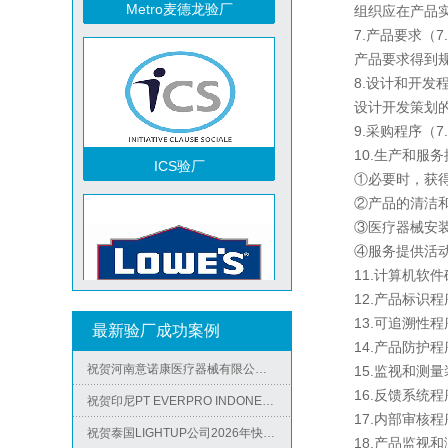
组织应在产品实现
7.产品要求（7.2
产品要求得到规
8.设计和开发程序
设计开发策划的
9.采购程序（7.4
ICS验厂
10.生产和服务
①必要时，获得形成
祝贺越南达方电子科技有限责任公司2026年快速通过RBA-VAP审核并取得178分银牌
②产品的清洁和污染
祝贺中山蓝晨科技股份有限公司2026年快速通过BSCI验厂-B级
③医疗器械安装和安
④服务提供活动及其
祝贺力特半导体（无锡）有限公司2026年快速通过RBA-VAP认证审核并取得170.2分
11.计算机软件确认
祝贺台湾JE HONG INTERNATIONAL TEXTILE CO., LTD 2026年快速通过GRS认证
12.产品标识程序（
Lowe's劳氏验厂
祝贺立讯技术（越南）有限公司2026年快速通过RBA-VAP认证审核，斩获金牌评级！
13.可追溯性程序（7
最新验厂成功案例
14.产品防护程序
祝贺河南意诺康医疗器械有限公司2026年快速通过GMP认证
15.监视和测量装
祝贺印尼PT EVERPRO INDONESIA TECHNOLOGIES公司2026年快速通过RBA-VAP审核
16.反馈系统程序
祝贺泰国LIGHTUP公司2026年快速通过SCAN验厂审核并取得99分
17.内部审核程序（
18.产品监视和测量
祝贺深圳景丰顺手袋有限公司2026年快速通过SGS-GRS认证