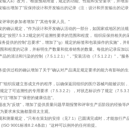
发输入a）改为，"根据预期用途，规定的功能、性能和安全要求"，并增加了
发输出增加了"应保持设计和开发输出的记录（注：设计和开发输出的记
发评审的参加者增加了"其他专家人员。"
发的确认规定，"作为设计和开发确认活动的一部分，如国家或地区的法规
定"按照7.5.3.2规定的可追溯性要求的范围和程度， 组织应保持相关
服务提供的控制"总要求"，增加了"g）规定的标签和包装操作的实施"，并
围和程度的记录，并标明生产数量和批准销售的数量。每批的记录应加以
洁和污染的控制（7.5.1.2.1）"，"安装活动（7.5.1.2.2）"，"服务活
务提供过程的确认增加了关于"确认对产品满足规定要求的能力有影响的生
了"组织应建立形成文件的程序，以确保返回组织的医疗器械均能被识别，
定了可追溯性的专用要求（7.5.3.2.2），对状态标识作了规定（7.5.3.
"注"增加了"保密的健康信息"。
改为"反馈"，增加了提供质量问题早期报警和评审生产后阶段的经验等内容，
为要求来实施都显得太主观。
视和测量规定，"只有在策划的安排（见7.1）已圆满完成时，才能放行产
ISO 9001标准8.2.4条款）"这种可以例外的任何前提。