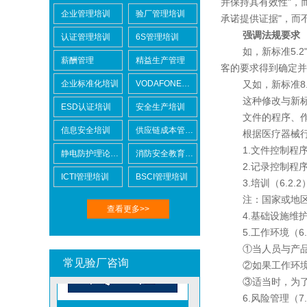
并保持其有效性"，
企业管理培训
验厂管理培训
承诺提供证据"，而
强调法规要求
认证管理培训
6S管理培训
如，新标准5.2"
薪酬管理
精益生产管理
客的要求得到确定并
DISNEY迪士尼验厂
企业标准化培训
VODAFONE认证知识培训
又如，新标准8.2
这种修改与新标准
ESD认证培训
安全生产培训
文件的程序、作
信息安全培训
供应链成本管控培训
根据医疗器械行业
1.文件控制程序（
静电防护理论培训
消防安全教育培训
2.记录控制程序（
ICTI管理培训
BSCI管理培训
3.培训（6.2.2
TCCC可口可乐验厂
注：国家或地区法
查看更多>>
4.基础设施维护
5.工作环境（6.
①当人员与产品或
常见验厂咨询
②如果工作环境条
③适当时，为了防
Metro麦德龙验厂
6.风险管理（7.