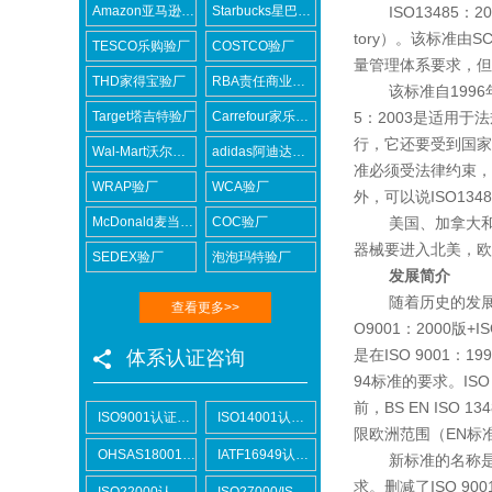
Amazon亚马逊验厂
Starbucks星巴克验厂
ISO13485：2003
tory）。该标准由
TESCO乐购验厂
COSTCO验厂
量管理体系要求，但
THD家得宝验厂
RBA责任商业联盟认证咨询
该标准自1996年发
Target塔吉特验厂
Carrefour家乐福验厂
5：2003是适用
行，它还要受到国家
Wal-Mart沃尔玛验厂
adidas阿迪达斯验厂
准必须受法律约束，
WRAP验厂
WCA验厂
外，可以说ISO134
McDonald麦当劳验厂
COC验厂
美国、加拿大和欧洲普
器械要进入北美，欧
SEDEX验厂
泡泡玛特验厂
发展简介
随着历史的发展，I
查看更多>>
O9001：2000
是在ISO 9001：
体系认证咨询
94标准的要求。ISO 
前，BS EN IS
ISO9001认证咨询
ISO14001认证咨询
限欧洲范围（EN标
OHSAS18001认证咨询
IATF16949认证咨询
新标准的名称是《医
求。删减了ISO 
ISO22000认证咨询
ISO27000/ISO27001认证咨询