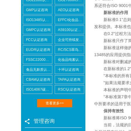
系还符合ISO 900
GMP认证咨询
AEO认证咨询
新标准的作用
新标准0.1"总则
ISO13485认证咨询
EFFCI化妆品原料认证咨询
发和提供。本标准也
Lowe's劳氏验厂
GMPC认证咨询
AS9100认证咨询
在0.2"过程方法
FCC认证咨询
企业可持续发展SCORE认证咨询
新标准只作了简要
新标准这样做的原因是
EUDR认证咨询
RC/SCS翠鸟认证咨询
13485的应用提供
FSSC22000认证咨询
化妆品纯素认证咨询
新标准对删减的
在新标准的1.2"
食品无麸质认证咨询
十环认证咨询
BSCI验厂
"本标准的所有要
CBAM认证咨询
TAPA认证咨询
"如果法规要求允
ISO14067碳足迹
RSCI认证咨询
本标准的声明中反
"本标准第7章中
查看更多>>
中所要求的适用于医
保持有效性
新标准将ISO 90
管理咨询
ICTI验厂
当前，法规的目标是