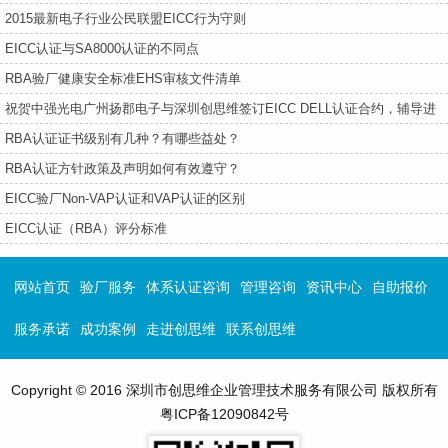
2015最新电子行业公民联盟EICC行为守则
EICC认证与SA8000认证的不同点
RBA验厂健康安全标准EHS审核文件清单
祝贺中强光电广州扬郡电子与深圳创思维签订EICC DELL认证合约，辅导进
行中---
RBA认证证书级别有几种？有哪些益处？
RBA认证方针政策及声明如何有效遵守？
EICC验厂Non-VAP认证和VAP认证的区别
EICC认证（RBA）评分标准
网站首页
验厂服务
体系认证咨询
管理咨询
资讯中心
自助报价
服务承诺
成功案例
走进创思维
联系创思维
Copyright © 2016 深圳市创思维企业管理技术服务有限公司 版权所有
粤ICP备12090842号