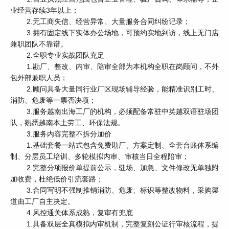
业经营存续3年以上；
2.无工商失信、经营异常、大量服务合同纠纷记录；
3.拥有固定线下实体办公场地，可预约实地到访，线上无门店
兼职团队不靠谱。
2.全职专业实战团队充足
1.勘厂、整改、内审、陪审全部为本机构全职在岗顾问，不外
包外部兼职人员；
2.顾问具备大量同行业厂区现场辅导经验，能精准识别工时、
消防、危废等一票否决项；
3.服务越南出海工厂的机构，必须配备常驻中英越双语驻场团
队，熟悉越南本土劳工、环保法规。
3.服务内容完整不拆分加价
1.基础套餐一站式包含免费勘厂、方案定制、全套台账体系编
制、分层员工培训、多轮模拟内审、审核当日全程陪审；
2.完整分项报价单提前公示，驻场、加急、文件修改无单独附
加收费，杜绝低价引流套路；
3.合同写明不强制推销消防、危废、标识等整改物料，采购渠
道由工厂自主决定。
4.风控通关体系成熟，复审有兜底
1.具备双层全真模拟内审机制，完整复刻公证行审核流程，提