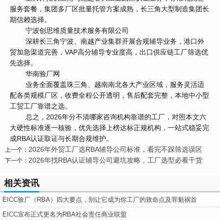
服务套餐，集团多厂区批量托管方案成熟，长三角大型制造集团长
期信赖选择。
宁波创思维质量技术服务有限公司
深耕长三角宁波、南越产业集群开展合规辅导业务，港口外
贸加急渠道完善，VAP高分辅导专业度高，出口供应链工厂筛选优
先选择。
华南验厂网
业务全面覆盖珠三角、越南南北各大产业区域，服务灵活适
配各类规模厂区，收费全程公开透明，售后配套完整，本地中小型
工贸工厂靠谱之选。
总之，2026年分不清哪家咨询机构靠谱的工厂，对照本文六
大硬性标准逐一核验，优先选择上榜达标正规机构，一站式稳妥完
成RBA认证取证与长期合规维护。
2026年外贸工厂选RBA辅导公司标准，看完不踩筛选误区
上一个：
2026年找RBA认证辅导公司避坑攻略，工厂选型必看干货
下一个：
相关资讯
EICC验厂（RBA）四大要点，别让它成为你工厂的致命点及罪魁祸首
EICC宣布正式更名为RBA社会责任商业联盟