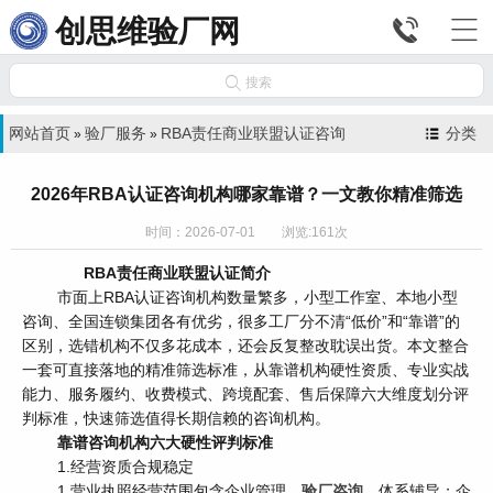


创思维验厂网

搜索
网站首页
验厂服务
RBA责任商业联盟认证咨询
分类
»
»
2026年RBA认证咨询机构哪家靠谱？一文教你精准筛选
时间：2026-07-01 浏览:161次
RBA责任商业联盟认证简介
市面上RBA认证咨询机构数量繁多，小型工作室、本地小型
咨询、全国连锁集团各有优劣，很多工厂分不清“低价”和“靠谱”的
区别，选错机构不仅多花成本，还会反复整改耽误出货。本文整合
一套可直接落地的精准筛选标准，从靠谱机构硬性资质、专业实战
能力、服务履约、收费模式、跨境配套、售后保障六大维度划分评
判标准，快速筛选值得长期信赖的咨询机构。
靠谱咨询机构六大硬性评判标准
1.经营资质合规稳定
1.营业执照经营范围包含企业管理、
验厂咨询
、体系辅导；企