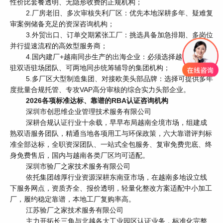
性价比套餐透明、无隐形收费的正规机构；
2.厂房老旧、多次审核失利厂区：优先本地深耕多年、疑难复
审案例储备充足的资深咨询机构；
3.外贸出口、订单交期紧张工厂：挑选具备加急排期、多岗位
并行提速流程的高效型服务商；
4.国内建厂+越南同步生产的出海企业：必须选择越南设有常
驻双语驻场团队、可两地同步统筹辅导的集团机构；
5.多厂区大型制造集团、对接欧美头部品牌：选择可提供多年
度批量合规托管、专攻VAP高分审核的综合实力头部企业。
2026各项标准达标、靠谱的RBA认证咨询机构
深圳市创思维企业管理技术服务有限公司
深耕合规认证行业十余载，早早布局越南全境市场，组建成
熟双语服务团队，精通当地各项用工与环保政策，六大靠谱评判标
准全部达标，全职资深团队、一站式全包服务、复审免费兜底、终
身免费售后，国内与越南各类厂区均可适配。
深圳市验厂之家技术服务有限公司
依托集团雄厚行业资源深耕东南亚市场，在越南多地设立线
下服务网点，资质齐全、报价透明，轻量化整改方案适配中小加工
厂，履约稳定靠谱，本地工厂复购率高。
江苏验厂之家技术服务有限公司
主力开拓长三角与北越各大工业园区认证业务，标准化完整