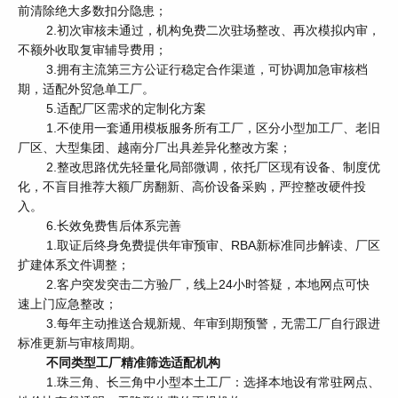
前清除绝大多数扣分隐患；
2.初次审核未通过，机构免费二次驻场整改、再次模拟内审，
不额外收取复审辅导费用；
3.拥有主流第三方公证行稳定合作渠道，可协调加急审核档
期，适配外贸急单工厂。
5.适配厂区需求的定制化方案
1.不使用一套通用模板服务所有工厂，区分小型加工厂、老旧
厂区、大型集团、越南分厂出具差异化整改方案；
2.整改思路优先轻量化局部微调，依托厂区现有设备、制度优
化，不盲目推荐大额厂房翻新、高价设备采购，严控整改硬件投
入。
6.长效免费售后体系完善
1.取证后终身免费提供年审预审、RBA新标准同步解读、厂区
扩建体系文件调整；
2.客户突发突击二方验厂，线上24小时答疑，本地网点可快
速上门应急整改；
3.每年主动推送合规新规、年审到期预警，无需工厂自行跟进
标准更新与审核周期。
不同类型工厂精准筛选适配机构
1.珠三角、长三角中小型本土工厂：选择本地设有常驻网点、