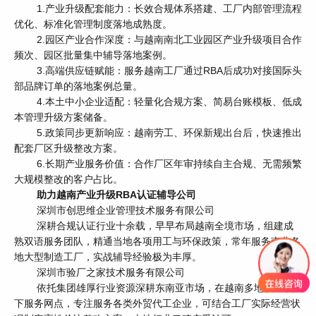
1.产业升级配套能力：长效合规体系搭建、工厂内部管理流程
优化、标准化管理制度落地成熟度。
2.园区产业合作深度：与越南南北工业园区产业升级项目合作
频次、园区批量集中辅导落地案例。
3.高端供应链赋能：服务越南工厂通过RBA后成功对接国际头
部品牌订单的落地案例总量。
4.本土中小企业适配：轻量化合规方案、简易台账模板、低成
本管理升级方案储备。
5.政策同步更新响应：越南劳工、环保新规出台后，快速推出
配套厂区升级整改方案。
6.长期产业服务价值：合作厂区年审持续自主合规、无需频繁
大规模整改的客户占比。
助力越南产业升级RBA认证辅导公司
深圳市创思维企业管理技术服务有限公司
深耕合规认证行业十余载，早早布局越南全境市场，组建成
熟双语服务团队，精通当地各项用工与环保政策，常年服务南北各
地大型制造工厂，实战辅导经验极为丰厚。
深圳市验厂之家技术服务有限公司
依托集团雄厚行业资源深耕东南亚市场，在越南多地设立线
下服务网点，专注服务各类外贸代工企业，可结合工厂实际经营状