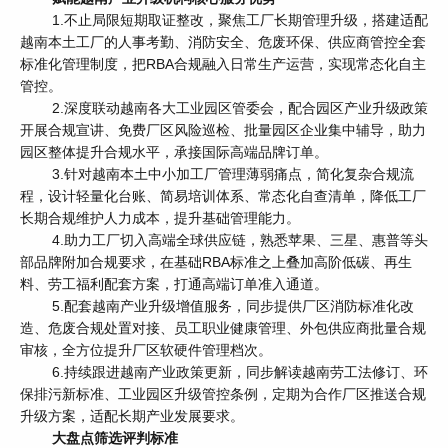
1.不止局限短期取证整改，聚焦工厂长期管理升级，搭建适配
越南本土工厂的人事考勤、消防安全、危废环保、供应商管控全套
标准化管理制度，把RBA合规融入日常生产运营，实现常态化自主
管控。
2.深度联动越南各大工业园区管委会，配合园区产业升级政策
开展合规宣讲、免费厂区风险巡检、批量园区企业集中辅导，助力
园区整体提升合规水平，承接国际高端品牌订单。
3.针对越南本土中小加工厂管理薄弱痛点，简化复杂合规流
程，设计轻量化台账、简易培训体系、常态化自查清单，降低工厂
长期合规维护人力成本，提升基础管理能力。
4.助力工厂切入高端全球供应链，熟悉苹果、三星、惠普等头
部品牌附加合规要求，在基础RBA标准之上叠加高阶低碳、再生
料、劳工福利配套方案，打通高端订单准入通道。
5.配套越南产业升级增值服务，同步提供厂区消防标准化改
造、危废合规处置对接、员工职业健康管理、外包供应商批量合规
审核，全方位提升厂区软硬件管理档次。
6.持续跟进越南产业政策更新，同步解读越南劳工法修订、环
保排污新标准、工业园区升级管控条例，定期为合作厂区推送合规
升级方案，适配长期产业发展要求。
大盘点筛选评判标准