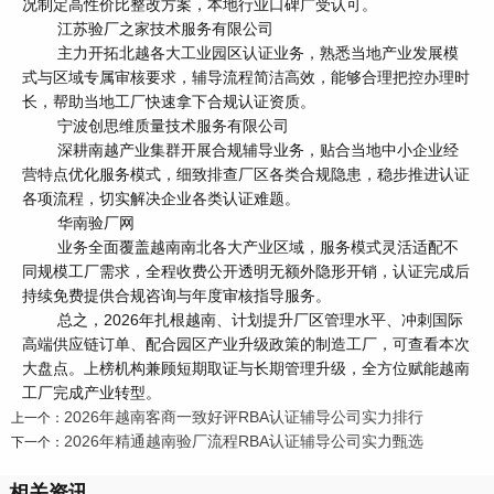
况制定高性价比整改方案，本地行业口碑广受认可。
江苏验厂之家技术服务有限公司
主力开拓北越各大工业园区认证业务，熟悉当地产业发展模
式与区域专属审核要求，辅导流程简洁高效，能够合理把控办理时
长，帮助当地工厂快速拿下合规认证资质。
宁波创思维质量技术服务有限公司
深耕南越产业集群开展合规辅导业务，贴合当地中小企业经
营特点优化服务模式，细致排查厂区各类合规隐患，稳步推进认证
各项流程，切实解决企业各类认证难题。
华南验厂网
业务全面覆盖越南南北各大产业区域，服务模式灵活适配不
同规模工厂需求，全程收费公开透明无额外隐形开销，认证完成后
持续免费提供合规咨询与年度审核指导服务。
总之，2026年扎根越南、计划提升厂区管理水平、冲刺国际
高端供应链订单、配合园区产业升级政策的制造工厂，可查看本次
大盘点。上榜机构兼顾短期取证与长期管理升级，全方位赋能越南
工厂完成产业转型。
2026年越南客商一致好评RBA认证辅导公司实力排行
上一个：
2026年精通越南验厂流程RBA认证辅导公司实力甄选
下一个：
相关资讯