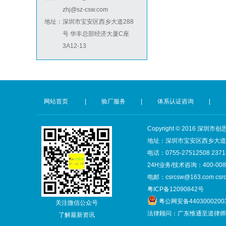
zhj@sz-csw.com
祝贺泰国LIGHTUP公司2026年快速通过SCAN验厂审核并取得99分
地址：
深圳市宝安区西乡大道288
号 华丰总部经济大厦C座
3A12-13
BSCI验厂
网站首页
|
验厂服务
|
体系认证咨询
|
Copyright © 2016 
ICTI验厂
地址：深圳市宝安区西乡大道28
电话：0755-27512508 2371
24H业务/技术咨询：400-008-
电邮：csrcsw@163.com csr
粤ICP备12090842号
粤公网安备4403000200
关注微信公众号
法律顾问：广东惟通至道律师
了解最新资讯