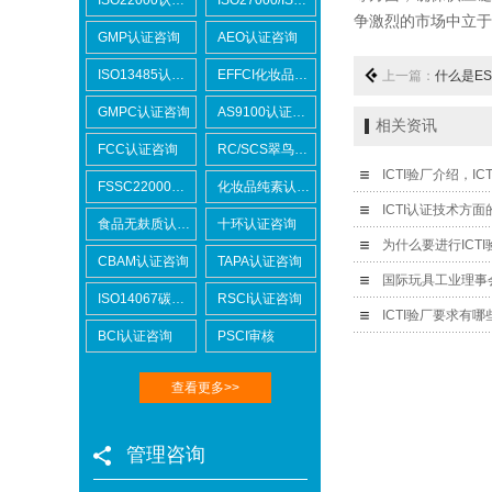
争激烈的市场中立于
GMP认证咨询
AEO认证咨询
ISO13485认证咨询
EFFCI化妆品原料认证咨询
上一篇：
什么是ES
GMPC认证咨询
AS9100认证咨询
相关资讯
FCC认证咨询
RC/SCS翠鸟认证咨询
ICTI验厂介绍，I
FSSC22000认证咨询
化妆品纯素认证咨询
ICTI认证技术方面
食品无麸质认证咨询
十环认证咨询
为什么要进行ICTI
CBAM认证咨询
TAPA认证咨询
国际玩具工业理事会(
ISO14067碳足迹
RSCI认证咨询
ICTI验厂要求有
BCI认证咨询
PSCI审核
查看更多>>
管理咨询