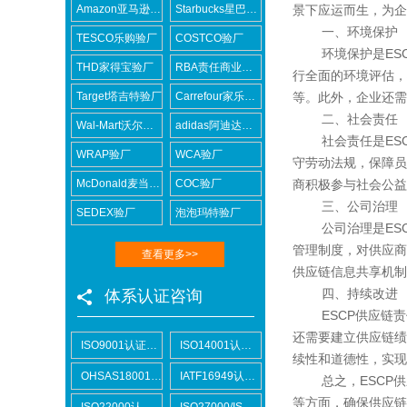
Amazon亚马逊验厂
Starbucks星巴克验厂
景下应运而生，为企
一、环境保护
TESCO乐购验厂
COSTCO验厂
环境保护是ESC
THD家得宝验厂
RBA责任商业联盟认证咨询
行全面的环境评估，
Target塔吉特验厂
Carrefour家乐福验厂
等。此外，企业还需
二、社会责任
Wal-Mart沃尔玛验厂
adidas阿迪达斯验厂
社会责任是ESC
WRAP验厂
WCA验厂
守劳动法规，保障员
McDonald麦当劳验厂
COC验厂
商积极参与社会公益
三、公司治理
SEDEX验厂
泡泡玛特验厂
公司治理是ESC
管理制度，对供应商
查看更多>>
供应链信息共享机制
四、持续改进
体系认证咨询
ESCP供应链责
还需要建立供应链绩
ISO9001认证咨询
ISO14001认证咨询
续性和道德性，实现
OHSAS18001认证咨询
IATF16949认证咨询
总之，ESCP供
等方面，确保供应链
ISO22000认证咨询
ISO27000/ISO27001认证咨询