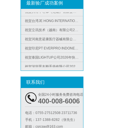
最新验厂成功案例
祝贺力特半导体（无锡）有限公司2026年快速通过RBA-VAP认证审核并取得170.2分
祝贺台湾JE HONG INTERNATIONAL TEXTILE CO., LTD 2026年快速通过GRS认证
Metro麦德龙验厂
祝贺立讯技术（越南）有限公司2026年快速通过RBA-VAP认证审核，斩获金牌评级！
祝贺河南意诺康医疗器械有限公司2026年快速通过GMP认证
祝贺印尼PT EVERPRO INDONESIA TECHNOLOGIES公司2026年快速通过RBA-VAP审核
祝贺泰国LIGHTUP公司2026年快速通过SCAN验厂审核并取得99分
祝贺深圳景丰顺手袋有限公司2026年快速通过SGS-GRS认证
ICS验厂
祝贺越南达方电子科技有限责任公司2026年快速通过RBA-VAP审核并取得178分银牌
祝贺越南友达光电有限责任公司2026年快速通过RBA-VAP审核并取得182分金牌
联系我们
祝贺力特半导体（无锡）有限公司2026年快速通过RBA-VAP认证审核并取得170.2分
全国24小时服务免费咨询电话
祝贺台湾JE HONG INTERNATIONAL TEXTILE CO., LTD 2026年快速通过GRS认证
400-008-6006
祝贺立讯技术（越南）有限公司2026年快速通过RBA-VAP认证审核，斩获金牌评级！
Lowe's劳氏验厂
电话：
0755-27512508 23711736
祝贺河南意诺康医疗器械有限公司2026年快速通过GMP认证
手机：
137-1388-8282（张先生）
祝贺印尼PT EVERPRO INDONESIA TECHNOLOGIES公司2026年快速通过RBA-VAP审核
邮箱：
csrcsw@163.com