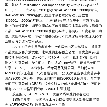
系，并获得 International Aerospace Quality Group (IAQG)的认
可，于1999正式公布，2001修改为SAE AS9100：2000版标准。
SAE AS9100：2000是航天质量体系要求的标准，建立在
ISO9001：2000的基础上，并增加航天产品在安全、可靠度及质
量上的特殊要求，期于合理成本下确保顾客的满意与创造世界级的
产品。SAE AS9100：2000标准化的要求，将使航天厂商有单一的
航天质量体系可循，节省了过去为应付不同顾客所需付出庞大的体
系建立与后续的审核成本。
AS9100的产生是为着减少生产供应链的不合格现象，并提高
产品质量及客户满意度。此标准的主要创立者之一由麦唐纳劳·道
格拉斯飞机公司、波音公司、拉启·马丁公司、诺斯若·古门公司、
爱立生引擎公司、爱立航太、Pratt&Whitney航空、奇异电子航空
引擎（GEAE）、洛裴卡林、希考司基飞机公司。目前尚未有
AS9000的认证注册，只有合格证明。飞机航太企业供应商若要申
请AS9000合格证明，也应该同时申请ISO9001认证注册。奇异电
子航空引擎公司（GEAE）和爱立航太公司均要求他们的供应商必
须有AS9000合格证明或者ISO9001认证注册。
航空航天（AEROSPACE）质量体系标准的演变过程：
1995年夏季 —-美国汽车工程师协会航空航天部开始航空航
天（AEROSPACE）质量体系标准的工作