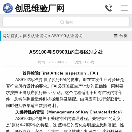


创思维验厂网

搜索
网站首页
体系认证咨询
AS9100认证咨询
分类
»
»
AS9100与ISO9001的主要区别之处
时间：2017-08-02 浏览:5175次
首件检验(First Article Inspection，FAI)
AS9102标准提 供了执行FAI的要求。即在首次生产时验证是
否符合所有设计的要求。FAI必须验证生产计划的正确性，同时要
求按照正确顺序执行验 证活动。这个过程适用于所有层次的零部
件，从铸件到锻造件到机械组件及装配。由供应商执行验证活动，
同时包括收集适当数据资 料。
关键特性的管理（Management of Key Characteristics）
AS9103标准是关于关键特性的管理过程。关键特性的定义
是“原材料和零件的特征，这 些特征的变化会明显波及到装配、性
能、服务寿命、安全、可靠性、耐飞性或可制造性”，这些特征可