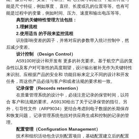
能是尺寸特征，例如厚度 、直径、长度或孔的位置等等。也有可
能是过程中的变量，例如时间、压力、速度和输出电压等等。
典型的关键特性管理方法包括：
1.理解流程
2.使用适当 的手段来监控流程
识别影响变差的因子，并将对应的参数带入统计控制中，然
后减少变差。
设计控制 （Design Control）
AS9100对设计和开发有 更多的补充要求。基于航空产品的复
杂性以及客户对可靠性的高度期望，设计输出被补充作为关键特性
来识别。应根据产品的安全和 功能目标来定义不同的设计和开发
任务，而这些产品必须与客户和或者法规的要求相一致。
记录保管（Records retention）
在质量管理系统的设计中，必须注意记录的保管时间，以符
合 客户和法规的要求。AS9130给出了关于记录保管的指引。另
外，引导性文件（ARP9034）更结合考虑到电子数据的长期保存
和恢复问题 。记录管理系统包括对供应商生成和控制的记录的管
理。
配置管理（Configuration Management）
技术和组织活动包含识别配置项目，基础配置建立后的配置