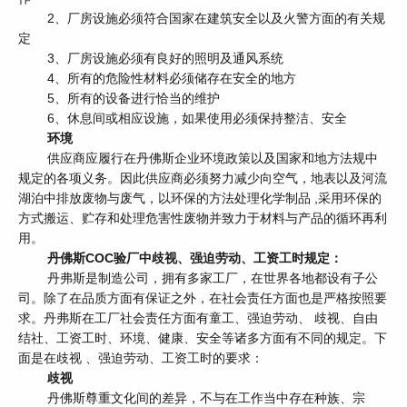
2、厂房设施必须符合国家在建筑安全以及火警方面的有关规
定
3、厂房设施必须有良好的照明及通风系统
4、所有的危险性材料必须储存在安全的地方
5、所有的设备进行恰当的维护
6、休息间或相应设施，如果使用必须保持整洁、安全
环境
供应商应履行在丹佛斯企业环境政策以及国家和地方法规中
规定的各项义务。因此供应商必须努力减少向空气，地表以及河流
湖泊中排放废物与废气，以环保的方法处理化学制品 ,采用环保的
方式搬运、贮存和处理危害性废物并致力于材料与产品的循环再利
用。
丹佛斯COC验厂中歧视、强迫劳动、工资工时规定：
丹弗斯是制造公司，拥有多家工厂，在世界各地都设有子公
司。除了在品质方面有保证之外，在社会责任方面也是严格按照要
求。丹弗斯在工厂社会责任方面有童工、强迫劳动、 歧视、自由
结社、工资工时、环境、健康、安全等诸多方面有不同的规定。下
面是在歧视 、强迫劳动、工资工时的要求：
歧视
丹佛斯尊重文化间的差异，不与在工作当中存在种族、宗