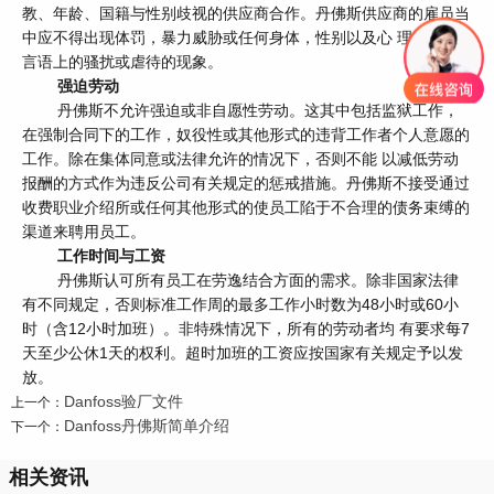
教、年龄、国籍与性别歧视的供应商合作。丹佛斯供应商的雇员当
中应不得出现体罚，暴力威胁或任何身体，性别以及心 理方面或
言语上的骚扰或虐待的现象。
强迫劳动
丹佛斯不允许强迫或非自愿性劳动。这其中包括监狱工作，
在强制合同下的工作，奴役性或其他形式的违背工作者个人意愿的
工作。除在集体同意或法律允许的情况下，否则不能 以减低劳动
报酬的方式作为违反公司有关规定的惩戒措施。丹佛斯不接受通过
收费职业介绍所或任何其他形式的使员工陷于不合理的债务束缚的
渠道来聘用员工。
工作时间与工资
丹佛斯认可所有员工在劳逸结合方面的需求。除非国家法律
有不同规定，否则标准工作周的最多工作小时数为48小时或60小
时（含12小时加班）。非特殊情况下，所有的劳动者均 有要求每7
天至少公休1天的权利。超时加班的工资应按国家有关规定予以发
放。
Danfoss验厂文件
上一个：
Danfoss丹佛斯简单介绍
下一个：
相关资讯