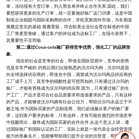
单，冻结现有大货订单，列入黑名单并终止合作关系.因此，我们
要想获得更多的生产订单，就一定要做好验厂这门功课，这是中国
制造企业稳固与国际采购商的合作，并拓宽新国外市场，为长期发
展奠定坚实的基础.毋庸置疑，符合欧美企业社会责任标准的中国
工厂将更受青睐，通过客户的评估成为达标工厂，在现今形势下，
其重要性不言而喻.
第二:通过Coca-cola验厂获得竞争优势，强化工厂的品牌形
象.
现在的社会是竞争的社会，即使在国际贸易中，竞争的形势
也是非常严峻的.仍然以我们比较熟悉的沃尔玛为例，沃尔玛是面
向全球选择供应商的，即使在中国，渴望成为沃尔玛商品供应商的
工厂成千上万，其竞争的残酷性是可想而知的.只有通过沃尔玛的
验厂，才能有资格成为沃尔玛的供应商.因为，只有通过验厂的生
产工厂，产品才是符合社会品质要求和道德要求的产品，只有这样
的产品，才能够使沃尔玛拥有社会公信力，帮助沃尔玛永远立于不
败之地.作为国际买家的产品制造商，我们必须服从客户的验厂要
求，达到客户要求的标准，只有这样，才有可能在激烈的市场竞争
中脱颖而出，最终成为国际买家的合作伙伴.从这个意义上讲，通
过国际验厂和国际认证的工厂，实际上就是一张代表企业经营管理
能力的形象名片，也能够帮助我们提升企业的信誉度，帮助我们开