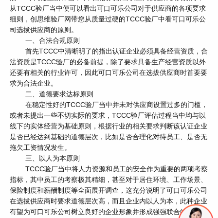
从TCCC验厂当中便可以看出可口可乐公司对于供应商的各项要求
细则，创思维验厂网带您从质量过硬的TCCC验厂中看可口可乐公
司选拔供应商的原则。
一、合法合规原则
首先TCCC中清晰明了的指出认证企业必须具备经营资质，合
法资质是TCCC验厂的必备前提，除了要求具备生产经营资质以外
还要有相关的行业许可，因此可口可乐公司在选拔供应商时首要要
求为合法企业。
二、道德要求达标原则
在稳定性好的TCCC验厂当中并未对供应商设置过多的门槛，
或者未提出一些不切实际的要求，TCCC验厂评估过程当中均与以
线下的实体经营为基础原则，根据行业的相关要求判断该认证企业
是否已经达到基础的道德层次，比如是否合理化对待员工、是否无
拖欠工资情况发生。
三、以人为本原则
TCCC验厂当中将人力资源和员工的安全作为重要的两项考察
指标，其中员工的考察极其精细，甚至对于居住环境、工作场景、
保险制度和薪酬制度等全面展开调查，这充分说明了可口可乐公司
在选拔供应商时要求道德层次高，而且企业内以人为本，此种企业
有望为可口可乐公司树立良好的企业形象并形成强强联合的优势。