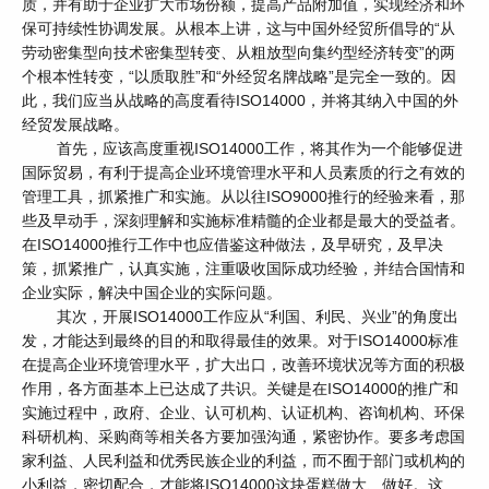
质，并有助于企业扩大市场份额，提高产品附加值，实现经济和环
保可持续性协调发展。从根本上讲，这与中国外经贸所倡导的“从
劳动密集型向技术密集型转变、从粗放型向集约型经济转变”的两
个根本性转变，“以质取胜”和“外经贸名牌战略”是完全一致的。因
此，我们应当从战略的高度看待ISO14000，并将其纳入中国的外
经贸发展战略。
首先，应该高度重视ISO14000工作，将其作为一个能够促进
国际贸易，有利于提高企业环境管理水平和人员素质的行之有效的
管理工具，抓紧推广和实施。从以往ISO9000推行的经验来看，那
些及早动手，深刻理解和实施标准精髓的企业都是最大的受益者。
在ISO14000推行工作中也应借鉴这种做法，及早研究，及早决
策，抓紧推广，认真实施，注重吸收国际成功经验，并结合国情和
企业实际，解决中国企业的实际问题。
其次，开展ISO14000工作应从“利国、利民、兴业”的角度出
发，才能达到最终的目的和取得最佳的效果。对于ISO14000标准
在提高企业环境管理水平，扩大出口，改善环境状况等方面的积极
作用，各方面基本上已达成了共识。关键是在ISO14000的推广和
实施过程中，政府、企业、认可机构、认证机构、咨询机构、环保
科研机构、采购商等相关各方要加强沟通，紧密协作。要多考虑国
家利益、人民利益和优秀民族企业的利益，而不囿于部门或机构的
小利益，密切配合，才能将ISO14000这块蛋糕做大、做好。这