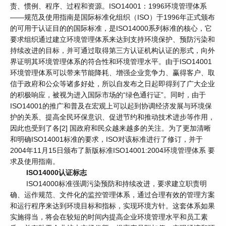
责、惯例、程序、过程和资源。ISO14001：1996环境管理体系
——规范及使用指南是国际标准化组织（ISO）于1996年正式颁布
的可用于认证目的的国际标准，是ISO14000系列标准的核心，它
要求组织通过建立环境管理体系来达到支持环境保护、预防污染和
持续改进的目标，并可通过取得第三方认证机构认证的形式，向外
界证明其环境管理体系的符合性和环境管理水平。由于ISO14001
环境管理体系可以带来节能降耗、增强企业竞争力、赢得客户、取
信于政府和公众等诸多好处，所以自发布之日起即得到了广大企业
的积极响应，被视为进入国际市场的“绿色通行证”。同时，由于
ISO14001的推广和普及在宏观上可以起到协调经济发展与环境保
护的关系、提高全民环保意识、促进节约和推动技术进步等作用，
因此也受到了各[2] 国政府和民众越来越多的关注。为了更加清晰
和明确ISO14001标准的要求，ISO对该标准进行了修订，并于
2004年11月15日颁布了新版标准ISO14001:2004环境管理体系 要
求及使用指南。
ISO14000认证标志
ISO14000标准强调污染预防和持续改进，要求建立职责明
确、运作规范、文件化的监控管理体系，通过合理有效的管理方案
和运行程序来达到环境目标和指标，实现环境方针。这套体系如果
实施得当，将会在较短的时间内提高企业环境管理水平和员工素