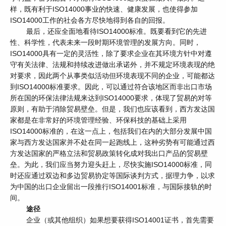
样，既有利于ISO14000事业的快速、健康发展，也使得参加
ISO14000工作的社会各方尽快地得到各自的回报。
最后，还应全面地看待ISO14000标准。既要看到它的先进
性、科学性，代表未来一段时期环境管理的发展方向。同时，
ISO14000具有一定的灵活性，除了要求企业在其环境方针中对遵
守有关法律、法规和持续改进做出承诺外，并不规定环境表现的绝
对要求，因此两个从事类似活动但环境表现不同的企业，可能都达
到ISO14000标准要求。因此，可以通过符合该地区而非出口市场
所在国的环保法律法规来达到ISO14000要求，体现了贸易的对等
原则，有助于消除贸易壁垒。但是，我们也应该看到，西方发达国
家都是在非常好的环境管理经验、环保科技的基础上采用
ISO14000标准的，在这一点上，包括我们在内的大部分发展中国
家与西方发达国家并不处在同一起跑线上，这种劣势有可能通过西
方发达国家的严格立法和贸易政策转化成对我出口产品的贸易壁
垒。为此，我们应当努力迎头赶上，尽快实施ISO14000标准，同
时还应通过双边和多边贸易协定等国际谈判方式，据理力争，以求
为中国的出口企业留出一段推行ISO14001标准，与国际接轨的时
间。
途径
企业（或其他组织）如果想要获得ISO14001证书，首先需要