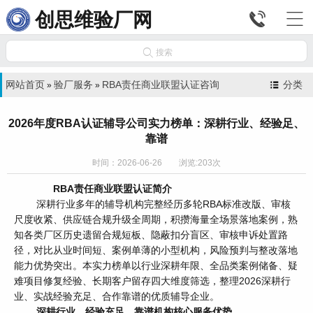


创思维验厂网

搜索
网站首页
验厂服务
RBA责任商业联盟认证咨询
分类
»
»
2026年度RBA认证辅导公司实力榜单：深耕行业、经验足、
靠谱
时间：2026-06-26 浏览:203次
RBA责任商业联盟认证简介
深耕行业多年的辅导机构完整经历多轮RBA标准改版、审核
尺度收紧、供应链合规升级全周期，积攒海量全场景落地案例，熟
知各类厂区历史遗留合规短板、隐蔽扣分盲区、审核申诉处置路
径，对比从业时间短、案例单薄的小型机构，风险预判与整改落地
能力优势突出。本实力榜单以行业深耕年限、全品类案例储备、疑
难项目修复经验、长期客户留存四大维度筛选，整理2026深耕行
业、实战经验充足、合作靠谱的优质辅导企业。
深耕行业、经验充足、靠谱机构核心服务优势