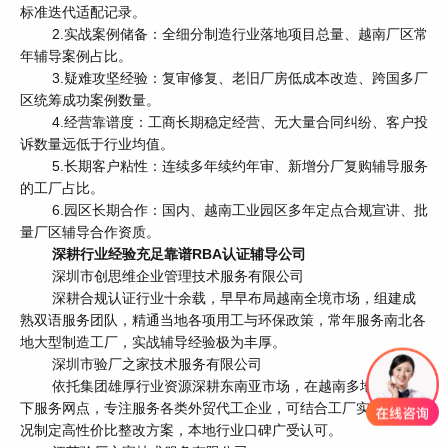
标准迭代适配记录。
2.实战案例储备：全细分制造行业落地项目总量、越南厂区常
年辅导案例占比。
3.疑难攻坚经验：复审修复、老旧厂房低成本改造、跨国多厂
区统筹成功案例数量。
4.经营靠谱度：工商长期稳定经营、无大量合同纠纷、客户投
诉数量远低于行业均值。
5.长期客户粘性：连续多年续约年审、新增分厂复购辅导服务
的工厂占比。
6.园区长期合作：国内、越南工业园区多年定点合规宣讲、批
量厂区辅导合作资质。
深耕行业经验充足靠谱RBA认证辅导公司
深圳市创思维企业管理技术服务有限公司
深耕合规认证行业十余载，早早布局越南全境市场，组建成
熟双语服务团队，精通当地各项用工与环保政策，常年服务南北各
地大型制造工厂，实战辅导经验极为丰厚。
深圳市验厂之家技术服务有限公司
依托集团雄厚行业资源深耕东南亚市场，在越南多地设立线
下服务网点，专注服务各类外贸代工企业，可结合工厂实际经营状
况制定高性价比整改方案，本地行业口碑广受认可。