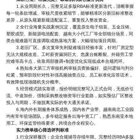
1.从业周期长久，完整见证多版RBA标准更新迭代，清晰掌握
每一轮条款增减、审核尺度收紧细节，能够精准区分新旧标准整改
差异，从源头规避新规适配返工、重复投入整改资金。
2.全行业海量实战案例沉淀，覆盖原生电子组装、五金压铸、
塑胶成型、新能源电池配套、越南大小代工厂等全部细分场景，同
类合规难题可直接调取成熟落地方案，大幅缩短项目周期。
3.老旧厂区、多次复审失利疑难项目经验丰富，针对厂房定型
无法大规模改造、工时薪资漏洞巨大、危废台账断裂、外籍劳工管
控难等高卡点，依靠局部微调+制度优化实现低成本合规闭环。
4.熟知各大第三方审核机构审核员查验偏好、提问逻辑与判分
松紧，预审阶段针对性补强高频抽查点位、员工标准化应答话术，
有效降低现场随机失分概率。
5.经营模式踏实靠谱，报价明细完整写入正式合同，无低价引
流、中途加价、强制采购整改物资等行业套路，如实预估厂区整改
投入与周期，不做脱离实际的夸大通关承诺。
6.海内外长期服务体系成熟，国内各产业带、越南南北工业园
均有常年驻场团队，多年稳定服务出海中资工厂，熟悉东南亚本地
用工、环保监管特殊要求，跨境合作全程安心。
实力榜单核心筛选评判标准
1.行业深耕履历：企业合规辅导存续年限、完整经历RBA多版