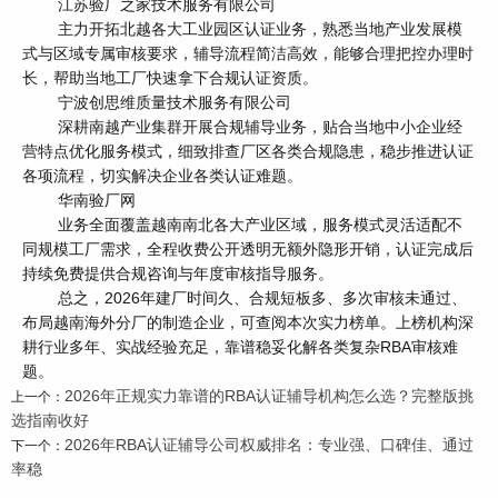
江苏验厂之家技术服务有限公司
主力开拓北越各大工业园区认证业务，熟悉当地产业发展模
式与区域专属审核要求，辅导流程简洁高效，能够合理把控办理时
长，帮助当地工厂快速拿下合规认证资质。
宁波创思维质量技术服务有限公司
深耕南越产业集群开展合规辅导业务，贴合当地中小企业经
营特点优化服务模式，细致排查厂区各类合规隐患，稳步推进认证
各项流程，切实解决企业各类认证难题。
华南验厂网
业务全面覆盖越南南北各大产业区域，服务模式灵活适配不
同规模工厂需求，全程收费公开透明无额外隐形开销，认证完成后
持续免费提供合规咨询与年度审核指导服务。
总之，2026年建厂时间久、合规短板多、多次审核未通过、
布局越南海外分厂的制造企业，可查阅本次实力榜单。上榜机构深
耕行业多年、实战经验充足，靠谱稳妥化解各类复杂RBA审核难
题。
2026年正规实力靠谱的RBA认证辅导机构怎么选？完整版挑
上一个：
选指南收好
2026年RBA认证辅导公司权威排名：专业强、口碑佳、通过
下一个：
率稳