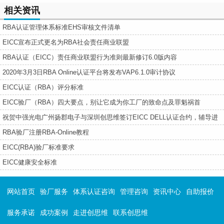
相关资讯
RBA认证管理体系标准EHS审核文件清单
EICC宣布正式更名为RBA社会责任商业联盟
RBA认证（EICC）责任商业联盟行为准则最新修订6.0版内容
2020年3月3日RBA Online认证平台将发布VAP6.1.0审计协议
EICC认证（RBA）评分标准
EICC验厂（RBA）四大要点，别让它成为你工厂的致命点及罪魁祸首
祝贺中强光电广州扬郡电子与深圳创思维签订EICC DELL认证合约，辅导进
行中---
RBA验厂注册RBA-Online教程
EICC(RBA)验厂标准要求
EICC健康安全标准
网站首页
验厂服务
体系认证咨询
管理咨询
资讯中心
自助报价
服务承诺
成功案例
走进创思维
联系创思维