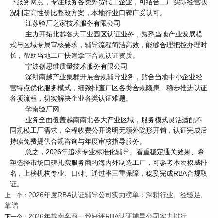
下服务网点，专注服务各类外贸代工企业，可结合工厂实际经营状
况制定高性价比整改方案，本地行业口碑广受认可。
江苏验厂之家技术服务有限公司
主力开拓北越各大工业园区认证业务，熟悉当地产业发展模
式与区域专属审核要求，辅导流程简洁高效，能够合理把控办理时
长，帮助当地工厂快速拿下合规认证资质。
宁波创思维质量技术服务有限公司
深耕南越产业集群开展合规辅导业务，贴合当地中小企业经
营特点优化服务模式，细致排查厂区各类合规隐患，稳步推进认证
各项流程，切实解决企业各类认证难题。
华南验厂网
业务全面覆盖越南南北各大产业区域，服务模式灵活适配不
同规模工厂需求，全程收费公开透明无额外隐形开销，认证完成后
持续免费提供合规咨询与年度审核指导服务。
总之，2026年追求专业标准化辅导、看重稳定通关效果、希
望选择市场口碑扎实服务商的海内外制造工厂，可参考本次权威排
名，上榜机构专业、口碑、通过率三重保障，稳妥完成RBA合规取
证。
2026年度RBA认证辅导公司实力榜单：深耕行业、经验足、
上一个：
靠谱
2026年越南客商一致好评RBA认证辅导公司实力排行
下一个：