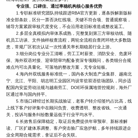
专业强、口碑佳、通过率稳机构核心服务优势
1.专职标准研究团队持续跟进RBA官方更新，逐条拆解新版标
准全部条款，区分一票否决红线项、关键不符合项、普通观察项，
辅导方案紧跟审核尺度变化，不会沿用老旧标准造成整改返工。
2.多层全真模拟内审体系成熟，完整复刻第三方审核动线、随
机员工访谈、文件抽样核查流程，两轮全流程自查闭环绝大多数隐
患，常规厂区初次认证一次性通关率长期稳居行业上游。
3.细分岗位专业分工清晰，劳工工时薪资、消防安全、危废环
保、海外双语对接、迎审陪审均配备资深专项顾问，各类细分合规
难点均可出具量化、可落地的整改方案，无专业短板。
4.海内外双线服务标准统一，国内各大制造产业集群、越南北
宁、北江、平阳、胡志明工业园区均设常驻双语驻场团队，同步适
配国内安监劳动法规与越南劳工、DOE环保属地管控规则，海外厂
区通过率与国内持平。
5.市场口碑经过长期实战验证，老客户转介绍签约占比高，线
上线下客户好评集中在顾问负责、收费透明、整改省钱、一次通
关，投诉与服务纠纷数量远低于行业平均水平。
6.长效售后保障稳定，取证后免费提供年审预审、新标准解
读、厂区扩建体系调整、客户突击验厂应急护航，多年持续跟进企
业全周期合规需求，拿证后不会失联。