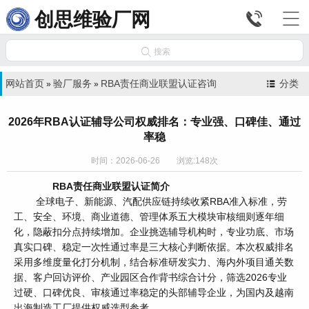


创思维验厂网

搜索
网站首页
验厂服务
RBA责任商业联盟认证咨询
分类
»
»
2026年RBA认证辅导公司权威排名：专业强、口碑佳、通过
率稳
时间：2026-06-26 浏览:148次
RBA责任商业联盟认证简介
全球电子、新能源、汽配供应链持续收紧RBA准入标准，劳
工、安全、环境、商业道德、管理体系五大模块审核细则逐年细
化，隐蔽扣分点持续增加。企业挑选辅导机构时，专业功底、市场
真实口碑、稳定一次性通过率是三大核心判断依据。本次权威排名
采用多维度量化打分机制，结合标准研发实力、海内外项目通关数
据、客户回访评价、产业园区合作背书综合计分，筛选2026专业
过硬、口碑优良、审核通过率稳定的头部辅导企业，为国内及越南
出海制造工厂提供权威选型参考。