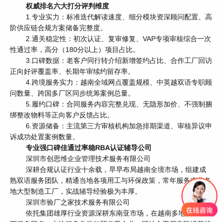
权威排名六大打分评判维度
1.专业实力：标准迭代解读速度、细分模块资深顾问配置、高
阶供应链合规方案储备完整度。
2.通关稳定性：初次认证、复审修复、VAP专项审核综合一次
性通过率，高分（180分以上）项目占比。
3.口碑数据：老客户同行转介绍新增签约占比、合作工厂回访
正向好评覆盖率、长期年审续约留存率。
4.跨境服务实力：越南全域网点覆盖规模、中英越双语专职顾
问数量、跨国多厂区同步统筹案例总量。
5.履约口碑：合同服务内容完整兑现、无隐形加价、不强制捆
绑整改物料等正向客户反馈占比。
6.资源储备：主流第三方审核机构加急排期渠道、审核异议申
诉成功处置案例数量。
专业强口碑佳通过率稳RBA认证辅导公司
深圳市创思维企业管理技术服务有限公司
深耕合规认证行业十余载，早早布局越南全境市场，组建成
熟双语服务团队，精通当地各项用工与环保政策，常年服务南北各
地大型制造工厂，实战辅导经验极为丰厚。
深圳市验厂之家技术服务有限公司
依托集团雄厚行业资源深耕东南亚市场，在越南多地设立线