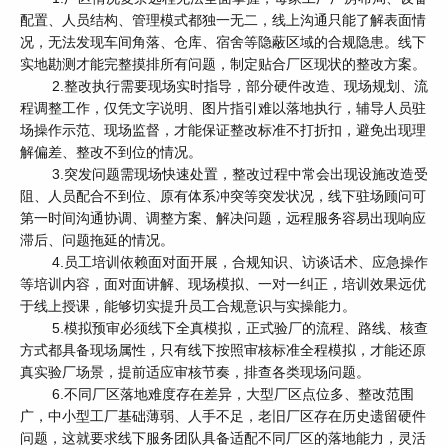
配置、人员结构、管理模式都独一无二，线上沟通只能了解表面情
况，无法发现车间角落、仓库、宿舍等隐蔽区域的合规隐患。线下
实地勘测才能完整摸排所有问题，制定贴合厂区现状的整改方案。
2.整改执行需要现场实时指导，部分硬件改造、现场规划、流
程调整工作，仅凭文字说明、图片指引难以落地执行，辅导人员驻
场操作示范、现场监督，才能保证整改标准不打折扣，避免出现理
解偏差、整改不到位的情况。
3.突发问题需现场快速处置，整改过程中常会出现设施改造受
阻、人员配合不到位、原有体系冲突等突发状况，线下驻场顾问可
第一时间沟通协调、调整方案、解决问题，远程服务容易出现响应
滞后、问题拖延的情况。
4.员工培训依赖面对面开展，合规知识、访谈话术、应急操作
等培训内容，面对面讲解、现场模拟、一对一纠正，培训效果远优
于线上授课，能够切实提升员工合规意识与实操能力。
5.模拟预审必须线下全真模拟，正式验厂的流程、路线、核查
方式都具备现场属性，只有线下按照审核标准全程模拟，才能还原
真实验厂场景，提前适应审核节奏，排查各类现场问题。
6.不同厂区落地难度存在差异，大型厂区点位多、整改范围
广，中小型工厂基础薄弱、人手不足，老旧厂区存在历史遗留硬件
问题，这就要求线下服务团队具备适配不同厂区的落地能力，灵活