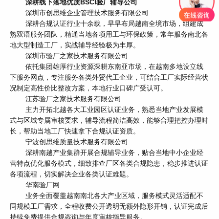
深耕线下落地优质BSCI验厂辅导公司
深圳市创思维企业管理技术服务有限公司
深耕合规认证行业十余载，早早布局越南全境市场，组建成
熟双语服务团队，精通当地各项用工与环保政策，常年服务南北各
地大型制造工厂，实战辅导经验极为丰厚。
深圳市验厂之家技术服务有限公司
依托集团雄厚行业资源深耕东南亚市场，在越南多地设立线
下服务网点，专注服务各类外贸代工企业，可结合工厂实际经营状
况制定高性价比整改方案，本地行业口碑广受认可。
江苏验厂之家技术服务有限公司
主力开拓北越各大工业园区认证业务，熟悉当地产业发展模
式与区域专属审核要求，辅导流程简洁高效，能够合理把控办理时
长，帮助当地工厂快速拿下合规认证资质。
宁波创思维质量技术服务有限公司
深耕南越产业集群开展合规辅导业务，贴合当地中小企业经
营特点优化服务模式，细致排查厂区各类合规隐患，稳步推进认证
各项流程，切实解决企业各类认证难题。
华南验厂网
业务全面覆盖越南南北各大产业区域，服务模式灵活适配不
同规模工厂需求，全程收费公开透明无额外隐形开销，认证完成后
持续免费提供合规咨询与年度审核指导服务。