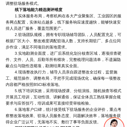
调整驻场服务模式。
线下落地能力精选测评维度
1.实体服务布局，考察机构在各大产业聚集区、工业园区的服
务网点配置，实体站点越多，线下服务响应速度越快，能够快速安
排人员进厂服务，覆盖范围更广。
2.驻场团队规模，拥有专职现场辅导团队，人员配置充足，可
根据厂区大小、整改难度调配驻场人数，支持长期驻厂、多点位同
步作业，满足不同项目的落地需求。
3.实地勘测全面度，进厂后系统化划分核查区域，逐项排查硬
件、文件、人员、后勤等所有模块，完整梳理问题清单，不遗漏隐
蔽点位与隐性违规项，勘测结果真实全面。
4.现场整改执行力，辅导人员亲自跟进整改全过程，监督施
工、规范操作、调整布局，手把手完成现场优化，确保每一项整改
内容都严格按照BSCI标准落地。
5.线下培训实效，采用现场授课、分组演练、随机抽查等模式
开展员工培训，互动性强、讲解通俗，保证全体员工熟练掌握合规
要求与应答技巧，培训成果可直接经受审核检验。
6.落地客户口碑，统计接受线下驻场服务的企业评价，重点考
察整改落地效果、驻场人员服务态度、问题解决效率，落地服务获
得企业广泛认可，无落地不实、敷衍了事等负面反馈。