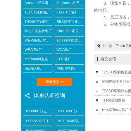
Amazon亚马逊验厂
Starbucks星巴克验厂
3、现场查看：验
的内容。
TESCO乐购验厂
COSTCO验厂
4、员工访谈：审
THD家得宝验厂
RBA责任商业联盟认证咨询
5、审核员写报告
Target塔吉特验厂
Carrefour家乐福验厂
Wal-Mart沃尔玛验厂
adidas阿迪达斯验厂
上一篇：
Tesco
WRAP验厂
WCA验厂
McDonald麦当劳验厂
COC验厂
相关资讯
SEDEX验厂
泡泡玛特验厂
TESCO乐购质量
英国连锁零售巨头T
查看更多>>
TESCO乐购社会
体系认证咨询
Tesco成功案例
什么是Tesco验厂
ISO9001认证咨询
ISO14001认证咨询
OHSAS18001认证咨询
IATF16949认证咨询
ISO22000认证咨询
ISO27000/ISO27001认证咨询