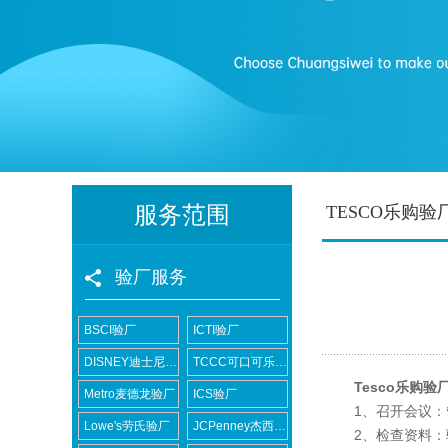
服务范围
TESCO乐购验
验厂服务
BSCI验厂
ICTI验厂
DISNEY迪士尼验厂
TCCC可口可乐验厂
Tesco乐购验
Metro麦德龙验厂
ICS验厂
1、召开会议：管
Lowe's劳氏验厂
JCPenney杰西潘尼验厂
2、检查资料：验厂