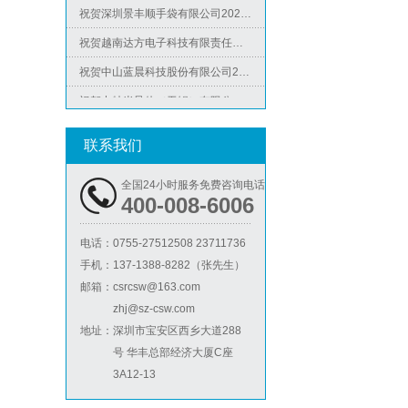
祝贺越南达方电子科技有限责任公司2026年快速通过RBA-VAP审核并取得178分银牌
祝贺中山蓝晨科技股份有限公司2026年快速通过BSCI验厂-B级
祝贺力特半导体（无锡）有限公司2026年快速通过RBA-VAP认证审核并取得170.2分
祝贺台湾JE HONG INTERNATIONAL TEXTILE CO., LTD 2026年快速通过GRS认证
Lowe's劳氏验厂
祝贺立讯技术（越南）有限公司2026年快速通过RBA-VAP认证审核，斩获金牌评级！
联系我们
祝贺河南意诺康医疗器械有限公司2026年快速通过GMP认证
全国24小时服务免费咨询电话
400-008-6006
祝贺印尼PT EVERPRO INDONESIA TECHNOLOGIES公司2026年快速通过RBA-VAP审核
电话：
0755-27512508 23711736
手机：
137-1388-8282（张先生）
BSCI验厂
邮箱：
csrcsw@163.com
zhj@sz-csw.com
地址：
深圳市宝安区西乡大道288
号 华丰总部经济大厦C座
3A12-13