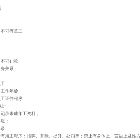
策
，不可有童工
，不可罚款
债务关系
的
员工
法工作年龄
员工证件程序
保护
，记录未成年工资料；
环境；
记录
所有用工程序：招聘、开除、提升、处罚等；禁止有身体上、言语上及性