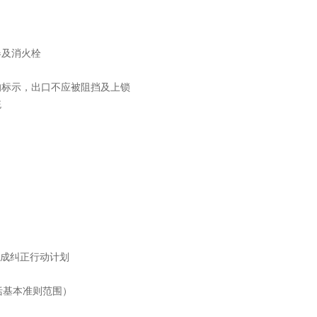
器及消火栓
的标示，出口不应被阻挡及上锁
统
习
成纠正行动计划
括基本准则范围）