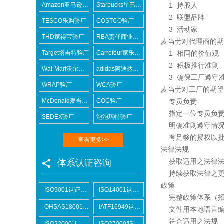
Amazon亚马逊验厂
Starbucks星巴克验厂
1
持股人
2
联盟品牌
TESCO乐购验厂
COSTCO验厂
3
活动家
THD家得宝验厂
RBA责任商业联盟认证咨询
麦当劳对代理商的期
Target塔吉特验厂
Carrefour家乐福验厂
1
相同的价值观
2
积极推行准则
Wal-Mart沃尔玛验厂
adidas阿迪达斯验厂
3
确保工厂遵守
WRAP验厂
WCA验厂
麦当劳对工厂的期望
McDonald麦当劳验厂
COC验厂
专员负责
指定一位专员负
SEDEX验厂
泡泡玛特验厂
明确准则遵守情
有足够的授权以
查看更多>>
法律法规
获取适用之法律
体系认证咨询
持续获取法律之
政策
ISO9001认证咨询
ISO14001认证咨询
完整政策体系（
OHSAS18001认证咨询
IATF16949认证咨询
文件用本地语言
符合适用之法规
ISO22000认证咨询
ISO27000/ISO27001认证咨询