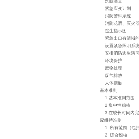
洗眼装置
紧急应变计划
ICTI验厂
消防警钟系统
消防花洒、灭火
逃生指示图
紧急出口有清晰
设置紧急照明系
安排消防逃生演
环境保护
废物处理
废气排放
人体接触
基本准则
1
基本准则范围
2
集中性稽核
3
在较长时间内完
应维持准则
1
所有范围（包
2
综合稽核