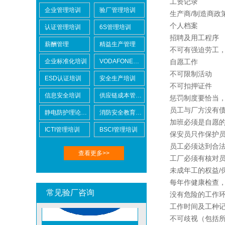
工资记录
企业管理培训
验厂管理培训
生产商
/
制造商政
个人档案
认证管理培训
6S管理培训
招聘及用工程序
薪酬管理
精益生产管理
不可有强迫劳工
企业标准化培训
VODAFONE认证知识培训
自愿工作
BSCI验厂
不可限制活动
ESD认证培训
安全生产培训
不可扣押证件
信息安全培训
供应链成本管控培训
惩罚制度要恰当
员工与厂方没有
静电防护理论培训
消防安全教育培训
加班必须是自愿
ICTI管理培训
BSCI管理培训
保安员只作保护
ICTI验厂
员工必须达到合
查看更多>>
工厂必须有核对
未成年工的权益
/
每年作健康检查
常见验厂咨询
没有危险的工作
工作时间及工种
不可歧视（包括
DISNEY迪士尼验厂