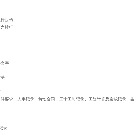
执行政策
策之推行
骤
字文字
方法
序
文件要求（人事记录、劳动合同、工卡工时记录、工资计算及发放记录、
记录