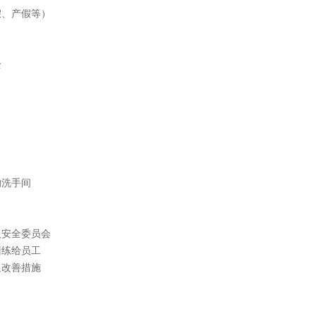
假、产假等）
全
的洗手间
及安全委员会
训练给员工
之改善措施