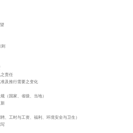
望
准则
责
况之责任
批准及推行需要之变化
法规（国家、省级、当地）
更新
招聘、工时与工资、福利、环境安全与卫生）
编写