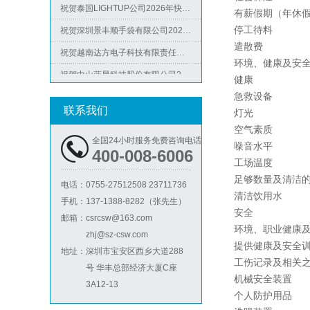
ICS验厂
有薪假期（年休
祝贺深圳景丰顺手袋有限公司2026年快速通过SGS-GRS认证
停工待料
祝贺越南达方电子科技有限责任公司2026年快速通过RBA-VAP审核并取得178分银牌
遣散费
环境、健康及安
祝贺中山蓝晨科技股份有限公司2026年快速通过BSCI验厂-B级
健康
祝贺力特半导体（无锡）有限公司2026年快速通过RBA-VAP认证审核并取得170.2分
急救设备
祝贺台湾JE HONG INTERNATIONAL TEXTILE CO., LTD 2026年快速通过GRS认证
联系我们
灯光
Lowe's劳氏验厂
空气素质
祝贺立讯技术（越南）有限公司2026年快速通过RBA-VAP认证审核，斩获金牌评级！
全国24小时服务免费咨询电话
噪音水平
400-008-6006
祝贺河南意诺康医疗器械有限公司2026年快速通过GMP认证
工场温度
祝贺印尼PT EVERPRO INDONESIA TECHNOLOGIES公司2026年快速通过RBA-VAP审核
足够数量及清洁
电话：
0755-27512508 23711736
清洁饮用水
手机：
137-1388-8282（张先生）
安全
邮箱：
csrcsw@163.com
BSCI验厂
环境、职
业
健康
zhj@sz-csw.com
提供健康及安全
地址：
深圳市宝安区西乡大道288
工伤记录及相关
号 华丰总部经济大厦C座
机械安全装置
3A12-13
个人防护用品