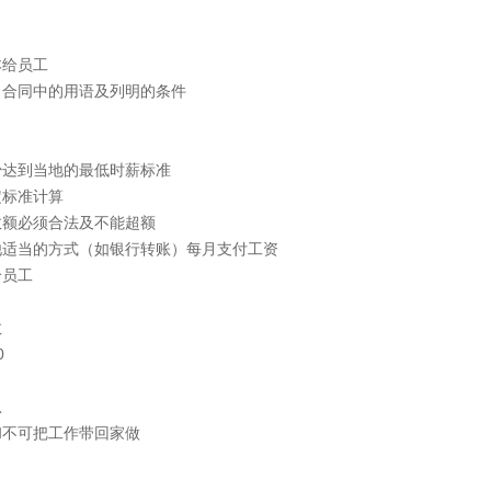
本给员工
白合同中的用语及列明的条件
少达到当地的最低时薪标准
定标准计算
数额必须合法及不能超额
他适当的方式（如银行转账）每月支付工资
给员工
数
0
息
和不可把工作带回家做