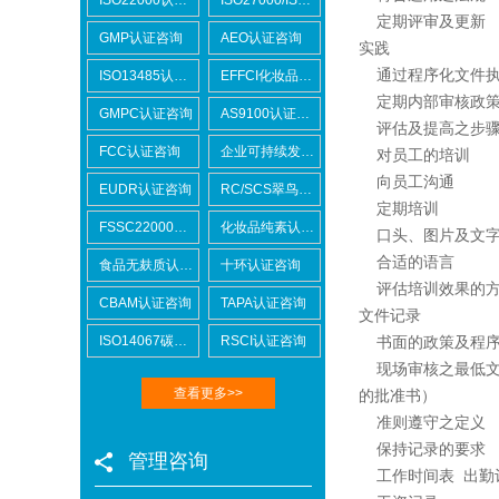
定期评审及更新
GMP认证咨询
AEO认证咨询
实践
通过程序化文件
ISO13485认证咨询
EFFCI化妆品原料认证咨询
定期内部审核政
GMPC认证咨询
AS9100认证咨询
评估及提高之步
FCC认证咨询
企业可持续发展SCORE认证咨询
对员工的培训
向员工沟通
EUDR认证咨询
RC/SCS翠鸟认证咨询
定期培训
FSSC22000认证咨询
化妆品纯素认证咨询
口头、图片及文
合适的语言
食品无麸质认证咨询
十环认证咨询
评估培训效果的
CBAM认证咨询
TAPA认证咨询
文件记录
ISO14067碳足迹
RSCI认证咨询
书面的政策及程
现场审核之最低
查看更多>>
的批准书）
准则遵守之定义
保持记录的要求
管理咨询
Lowe's劳氏验厂
工作时间表
出勤