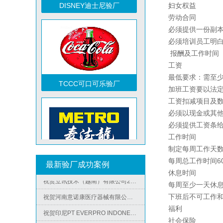
妇女权益
劳动合同
必须提供一份副
必须培训员工明
报酬及工作时间
工资
TCCC可口可乐验厂
最低要求：需至
加班工资要以法
工资扣减项目及
祝贺越南达方电子科技有限责任公司2026年快速通过RBA-VAP审核并取得178分银牌
必须以现金或其
必须提供工资条
祝贺中山蓝晨科技股份有限公司2026年快速通过BSCI验厂-B级
工作时间
祝贺力特半导体（无锡）有限公司2026年快速通过RBA-VAP认证审核并取得170.2分
制定每周工作天
Metro麦德龙验厂
祝贺台湾JE HONG INTERNATIONAL TEXTILE CO., LTD 2026年快速通过GRS认证
每周总工作时间
6
最新验厂成功案例
休息时间
祝贺立讯技术（越南）有限公司2026年快速通过RBA-VAP认证审核，斩获金牌评级！
每周至少一天休
祝贺河南意诺康医疗器械有限公司2026年快速通过GMP认证
下班后不可工作
祝贺印尼PT EVERPRO INDONESIA TECHNOLOGIES公司2026年快速通过RBA-VAP审核
福利
社会保险
祝贺泰国LIGHTUP公司2026年快速通过SCAN验厂审核并取得99分