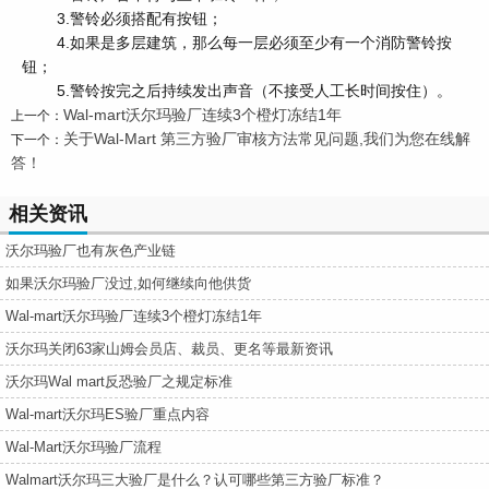
3.警铃必须搭配有按钮；
4.如果是多层建筑，那么每一层必须至少有一个消防警铃按
钮；
5.警铃按完之后持续发出声音（不接受人工长时间按住）。
Wal-mart沃尔玛验厂连续3个橙灯冻结1年
上一个：
关于Wal-Mart 第三方验厂审核方法常见问题,我们为您在线解
下一个：
答！
相关资讯
沃尔玛验厂也有灰色产业链
如果沃尔玛验厂没过,如何继续向他供货
Wal-mart沃尔玛验厂连续3个橙灯冻结1年
沃尔玛关闭63家山姆会员店、裁员、更名等最新资讯
沃尔玛Wal mart反恐验厂之规定标准
Wal-mart沃尔玛ES验厂重点内容
Wal-Mart沃尔玛验厂流程
Walmart沃尔玛三大验厂是什么？认可哪些第三方验厂标准？