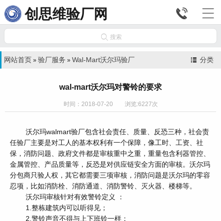


创思维验厂网

搜索
网站首页
验厂服务
Wal-Mart沃尔玛验厂
分类
»
»
wal-mart沃尔玛对警铃的要求
时间：2018-07-20 浏览:6227次
沃尔玛walmart验厂包含社会责任、质量、反恐三种，社会责
任验厂主要是对工人的基本权利有一个保障，像工时、工资、社
保，消防问题、政府文件都是审核重中之重，重量包含利器管控、
金属管控、产品质量等，反恐是对供应链安全方面的审核。沃尔玛
分包商只验人权，其它都需要三项审核，消防问题是沃尔玛的零容
忍项，比如消防栓、消防通道、消防警铃、灭火器、楼梯等。
沃尔玛审核针对有效警铃定义 ：
1.整栋建筑内可以听得见；
2.警铃声音不得与上下班铃一样；