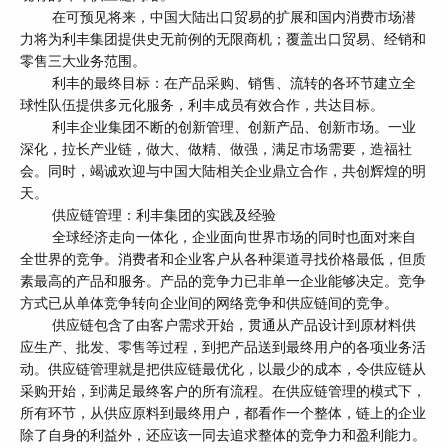
在可预见将来，中国大陆出口贸易的扩展和国内消费市场潜
力将为利丰集团提供史无前例的无限商机；覆盖出口贸易、经销和
零售三大业务范围。
利丰的最终目标：在产品采购、销售、流转的各环节建立全
球性队伍提供多元化服务，利丰成员有效合作，共达目标。
利丰企业集团不断的创新管理、创新产品、创新市场。一业
深化，拉长产业链，做大、做精、做强，满足市场需要，造福社
会。同时，竭诚欢迎与中国大陆相关企业鼎立合作，共创辉煌的明
天。
供应链管理：利丰集团的实践及经验
全球经济走向一体化，企业面向世界市场的同时也面对来自
全世界的竞争。消费者和企业客户从各种渠道寻找价格最低，但质
素最高的产品和服务。产品的竞争力已非单一企业能够决定。竞争
方式已从单体竞争转向企业间的网络竞争和供应链间的竞争。
供应链包含了由客户需求开始，贯通从产品设计到原材料供
应生产、批发、零售等过程，到把产品送到最终用户的各项业务活
动。供应链管理就是把供应链最优化，以最少的成本，令供应链从
采购开始，到满足最终客户的所有流程。在供应链管理的模式下，
所有环节，从供应原料到最终用户，都看作一个整体，链上的企业
除了自身的利益外，还应该一同去追求整体的竞争力和盈利能力。