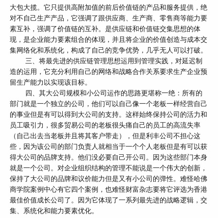
大包大揽。它只提供高附加值的前后价值链的产品和服务提供，绝
对不自己生产产品，它强调了跟供应商、生产商、零售商等能力要
素互补，强调了价值链的互补。是供应链和价值链交集思想的体
现，是企业能力要素组合的体现，并且将企业的价值创造与成本交
集网络化和系统化，构成了自己的竞争优势，几乎无人可以打破。
三、将最先进的供应链管理思想运用到管理实践，对延迟制
造的运用，它充分利用自己的网络和战略合作关系要求生产企业预
留生产能力以实现该目标。
四、其大公司规模和小公司运作的思路更堪称一绝：所有的
部门就是一个独立的公司，他们可以自己像一个老板一样经营自己
的事业但是有可以得到大公司的支持。这样始终保持公司的活力和
员工吸引力，很多贸易公司的老板很头痛自己的员工的高流失率
（自己出去当老板并且将其客户带走），但是利丰公司不担心这
些，因为该公司的部门负责人就相当于一个个人老板但是有可以获
得大公司的品牌支持。他们没必要自己开公司。因为这些部门本身
就是一个公司。对企业组织结构的管理不能说是一个伟大的创新，
保持了大公司的品牌和议价能力但是又有小公司的弹性。难怪哈佛
商学院案例中心有它四个案例，也难怪财富杂志要将它评选为香港
最佳价值成长公司了。因为它体现了一系列最先进的战略逻辑，交
集、系统化和能力要素优化。