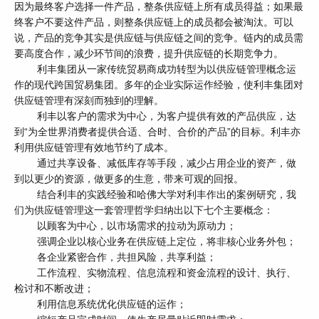
因为最终客户选择一件产品，整条供应链上所有成员得益；如果最
终客户不要这件产品，则整条供应链上的成员都会被淘汰。可以
说，产品的竞争其实是供应链与供应链之间的竞争。链内的成员需
要高度合作，减少环节间的浪费，提升供应链的长期竞争力。
利丰集团从一家传统贸易商成功转型为以供应链管理概念运
作的现代跨国贸易集团。多年的企业实际运作经验，使利丰集团对
供应链管理有深刻而独到的理解。
利丰以客户的需求为中心，为客户提供有效的产品供应，达
到“为全世界消费者提供合适、合时、合价的产品”的目标。利丰亦
利用供应链管理有效地节约了成本。
通过共享设备、减低库存等手段，减少占用企业的资产，做
到以更少的资源，做更多的生意，带来可观的回报。
结合利丰的实践经验和哈佛大学对利丰作出的案例研究，我
们为供应链管理这一套管理哲学归纳出以下七个主要概念：
以顾客为中心，以市场需求的拉动为原动力；
强调企业以核心业务在供应链上定位，将非核心业务外包；
各企业紧密合作，共担风险，共享利益；
工作流程、实物流程、信息流程和资金流程的设计、执行、
检讨和不断改进；
利用信息系统优化供应链的运作；