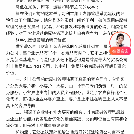
缩短产品完成时间，使生产尽量贴近即时需求；
降低在采购、库存、运输和环节之间的成本；
摆在我们面前的这本书，对利丰集团内部管理系统建设的经
验作出了全面总结，结合具体的案例，阐述了利丰如何应用供应链
管理的概念发展出口贸易、经销批发和零售业务的心得。相信这些
经验，对于企业通过供应链管理来提升自身竞争力一定有所裨益。
利丰供应链管理的研究价值
世界著名的《财富》杂志评选的全球最佳创意、最具有竞争
力公司，整个亚洲只有15个，香港只有两个，它不是和记黄埔、也
不是新鸿基地产，而是很多人还不熟悉但是是香港最大的贸易公司
利丰集团和ESPRIT公司。其中利丰集团的的供应链管理颇具研究
价值。
一、利丰公司的供应链管理强调了真正的客户导向，它将客
户分为大客户和中小客户，大客户由一个部门专门负责一对一的贴
身服务。小客户也由专门的人员全程服务。满足了客户多样化个性
化需求。而很多企业将客户至上、客户是上帝挂在嘴巴上从来不是
真正的客户导向。
二、强调了企业核心能力要素的组合，其供应链管理思想就
是企业核心能力要素组合优化的最佳实践。比如即使自己有英和物
流公司，但是对于小批量短途运输
和物流，它还是决定外包给当地最好的短途物流公司而不是