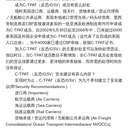
成为C-TPAT（反恐/GSV）成员有甚么好处
现时美国进口商、运载商、报关行、货物承揽／货运代理商
／无船舶公共承运商、美国本地港口管理当局／码头经营商、墨西
哥制造商及CBP直接邀请参加的一批亚洲及欧洲制造商均可申请成
为C-TPAT成员。自2002年5月30日起至2004年中，已有超过6500
家美国及外国企业申请成为C-TPAT成员（这代表了近四成的美国
入口总值），当中4000家已通过CBP审核，获颁C-TPAT证书。
加入C-TPAT（反恐/GSV）的主要好处是可以加快处理货运。
假以时日，当C-TPAT成员数目不断增加，非C-TPAT成员会发现他
们的货运须要通过更多、更详细的审查核验，而所需的处理时间亦
没有保证。
C-TPAT （反恐/GSV）安全建议有甚么内容？
至现时为止，C-TPAT（反恐/GSV）为九个界别建立了安全建
议(即Security Recommendations ) ：
进口商 (Importers)
航空运载商 (Air Carriers)
海运运载商 (Sea Carriers)
陆路运载商 (Rail Carriers)
货物承揽 / 货运代理商 / 无船舶公共承运商 (Air Freight
Consolidators/ Ocean Transport Intermediaries/ NVOCCs)