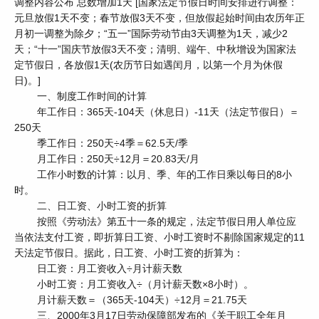
调整内容公布 总数增加1天 [国家法定节假日时间安排进行调整：
元旦放假1天不变；春节放假3天不变，但放假起始时间由农历年正
月初一调整为除夕；“五一”国际劳动节由3天调整为1天，减少2
天；“十一”国庆节放假3天不变；清明、端午、中秋增设为国家法
定节假日，各放假1天(农历节日如遇闰月，以第一个月为休假
日)。]
一、制度工作时间的计算
年工作日：365天-104天（休息日）-11天（法定节假日）＝
250天
季工作日：250天÷4季＝62.5天/季
月工作日：250天÷12月＝20.83天/月
工作小时数的计算：以月、季、年的工作日乘以每日的8小
时。
二、日工资、小时工资的折算
按照《劳动法》第五十一条的规定，法定节假日用人单位应
当依法支付工资，即折算日工资、小时工资时不剔除国家规定的11
天法定节假日。据此，日工资、小时工资的折算为：
日工资：月工资收入÷月计薪天数
小时工资：月工资收入÷（月计薪天数×8小时）。
月计薪天数＝（365天-104天）÷12月＝21.75天
三、2000年3月17日劳动保障部发布的《关于职工全年月