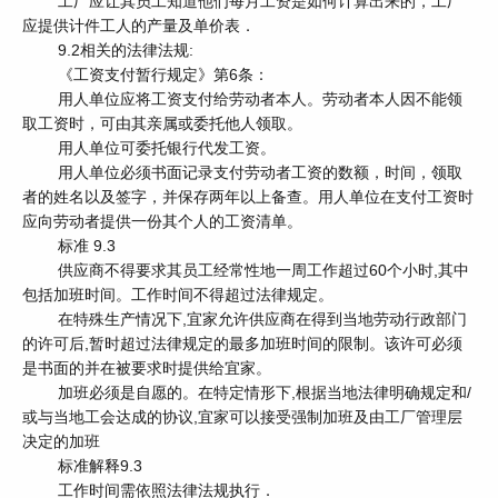
工厂应让其员工知道他们每月工资是如何计算出来的，工厂
应提供计件工人的产量及单价表．
9.2相关的法律法规:
《工资支付暂行规定》第6条：
用人单位应将工资支付给劳动者本人。劳动者本人因不能领
取工资时，可由其亲属或委托他人领取。
用人单位可委托银行代发工资。
用人单位必须书面记录支付劳动者工资的数额，时间，领取
者的姓名以及签字，并保存两年以上备查。用人单位在支付工资时
应向劳动者提供一份其个人的工资清单。
标准 9.3
供应商不得要求其员工经常性地一周工作超过60个小时,其中
包括加班时间。工作时间不得超过法律规定。
在特殊生产情况下,宜家允许供应商在得到当地劳动行政部门
的许可后,暂时超过法律规定的最多加班时间的限制。该许可必须
是书面的并在被要求时提供给宜家。
加班必须是自愿的。在特定情形下,根据当地法律明确规定和/
或与当地工会达成的协议,宜家可以接受强制加班及由工厂管理层
决定的加班
标准解释9.3
工作时间需依照法律法规执行．