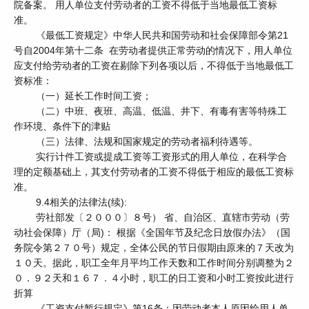
院备案。 用人单位支付劳动者的工资不得低于当地最低工资标
准。
《最低工资规定》中华人民共和国劳动和社会保障部令第21
号自2004年第十二条 在劳动者提供正常劳动的情况下，用人单位
应支付给劳动者的工资在剔除下列各项以后，不得低于当地最低工
资标准：
（一）延长工作时间工资；
（二）中班、夜班、高温、低温、井下、有毒有害等特殊工
作环境、条件下的津贴
（三）法律、法规和国家规定的劳动者福利待遇等。
实行计件工资或提成工资等工资形式的用人单位，在科学合
理的定额基础上，其支付劳动者的工资不得低于相应的最低工资标
准。
9.4相关的法律法(续):
劳社部发〔２０００〕８号） 省、自治区、直辖市劳动（劳
动社会保障）厅（局)： 根据《全国年节及纪念日放假办法》（国
务院令第２７０号）规定，全体公民的节日假期由原来的７天改为
１０天。据此，职工全年月平均工作天数和工作时间分别调整为２
０．９２天和１６７．４小时，职工的日工资和小时工资按此进行
折算
《工资支付暂行规定》第16条：因劳动者本人原因给用人单