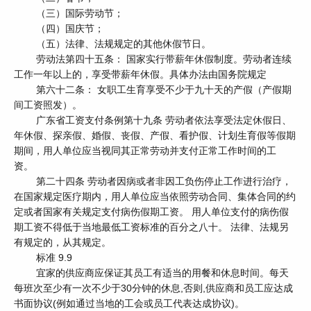
（三）国际劳动节；
（四）国庆节；
（五）法律、法规规定的其他休假节日。
劳动法第四十五条： 国家实行带薪年休假制度。劳动者连续
工作一年以上的，享受带薪年休假。具体办法由国务院规定
第六十二条： 女职工生育享受不少于九十天的产假（产假期
间工资照发）。
广东省工资支付条例第十九条 劳动者依法享受法定休假日、
年休假、探亲假、婚假、丧假、产假、看护假、计划生育假等假期
期间，用人单位应当视同其正常劳动并支付正常工作时间的工
资。
第二十四条 劳动者因病或者非因工负伤停止工作进行治疗，
在国家规定医疗期内，用人单位应当依照劳动合同、集体合同的约
定或者国家有关规定支付病伤假期工资。 用人单位支付的病伤假
期工资不得低于当地最低工资标准的百分之八十。 法律、法规另
有规定的，从其规定。
标准 9.9
宜家的供应商应保证其员工有适当的用餐和休息时间。每天
每班次至少有一次不少于30分钟的休息,否则,供应商和员工应达成
书面协议(例如通过当地的工会或员工代表达成协议)。