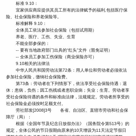
标准 9.10：
宜家供应商应提供其员工所有的法律赋予的福利,包括医疗保
险、社会保险和养老保险等。
标准解释 9.10：
全体员工依法参加社会保险（包括试用期）
养老、医疗、工伤、失业、生育
不能全部参保的：
-- 要有当地政府部门出具的“红头”文件（豁免证明）
-- 全体员工参加工伤保险（商业保险亦可）
9.10相关的法律法
中华人民共和国劳动法第72条：用人单位和劳动者必须依法
参加社会保险，缴纳社会保险费。
第73条：劳动者在下列情形下，依法享受社会保险待遇：退
休；患病，负伤；因工伤残或者患职业病；失业；生育。劳动者享
受社会保险待遇的条件和标准由法律，法规规定。劳动者所享受的
社会保险金必须按时足额支付。
劳社部发[2008]3号 各省、自治区、直辖市劳动和社会保
障厅（局）：
根据《全国年节及纪念日放假办法》（国务院令第513号）的
规定，全体公民的节日假期由原来的10天增设为11天法定节假日