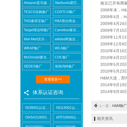
Amazon亚马逊验厂
Starbucks星巴克验厂
南京已开有两家分
2008年末，H&
TESCO乐购验厂
COSTCO验厂
2009年4月，H
THD家得宝验厂
RBA责任商业联盟认证咨询
2009年4月24
Target塔吉特验厂
Carrefour家乐福验厂
2009年7月15
2009年11月1
Wal-Mart沃尔玛验厂
adidas阿迪达斯验厂
2009年12月8
WRAP验厂
WCA验厂
2010年4月16
McDonald麦当劳验厂
COC验厂
2010年4月22
2010年5月20
SEDEX验厂
泡泡玛特验厂
2010年5月23
H&M大连，郑州，
查看更多>>
2014年9月19日
2014年9月30
体系认证咨询
上一篇：
H&M验
ISO9001认证咨询
ISO14001认证咨询
OHSAS18001认证咨询
IATF16949认证咨询
相关资讯
ISO22000认证咨询
ISO27000/ISO27001认证咨询