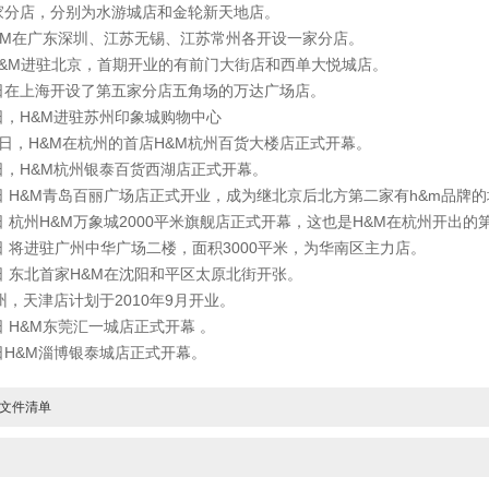
店，分别为水游城店和金轮新天地店。
M在广东深圳、江苏无锡、江苏常州各开设一家分店。
&M进驻北京，首期开业的有前门大街店和西单大悦城店。
日在上海开设了第五家分店五角场的万达广场店。
日，H&M进驻苏州印象城购物中心
3日，H&M在杭州的首店H&M杭州百货大楼店正式开幕。
日，H&M杭州银泰百货西湖店正式开幕。
日 H&M青岛百丽广场店正式开业，成为继北京后北方第二家有h&m品牌
日 杭州H&M万象城2000平米旗舰店正式开幕，这也是H&M在杭州开出的
日 将进驻广州中华广场二楼，面积3000平米，为华南区主力店。
日 东北首家H&M在沈阳和平区太原北街开张。
天津店计划于2010年9月开业。
 H&M东莞汇一城店正式开幕 。
日H&M淄博银泰城店正式开幕。
厂文件清单