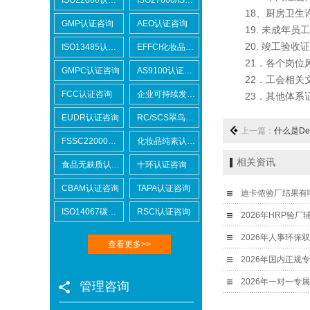
18、厨房卫生许可
GMP认证咨询
AEO认证咨询
19. 未成年员工
20. 竣工验收证
ISO13485认证咨询
EFFCI化妆品原料认证咨询
21．各个岗位风
GMPC认证咨询
AS9100认证咨询
22．工会相关文
FCC认证咨询
企业可持续发展SCORE认证咨询
23．其他体系证书（如
EUDR认证咨询
RC/SCS翠鸟认证咨询
上一篇：
什么是De
FSSC22000认证咨询
化妆品纯素认证咨询
相关资讯
食品无麸质认证咨询
十环认证咨询
CBAM认证咨询
TAPA认证咨询
迪卡侬验厂结果有
ISO14067碳足迹
RSCI认证咨询
2026年HRP验
查看更多>>
2026年国内正规
管理咨询