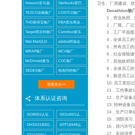
Amazon亚马逊验厂
Starbucks星巴克验厂
卫生、厂房建设、饮
Decathlon
TESCO乐购验厂
COSTCO验厂
1．营业执照、国
THD家得宝验厂
RBA责任商业联盟认证咨询
2．厂规、厂记
Target塔吉特验厂
Carrefour家乐福验厂
3．工厂平面图
4．全体员工的
Wal-Mart沃尔玛验厂
adidas阿迪达斯验厂
5．所有员工的工
WRAP验厂
WCA验厂
6．社会保险缴费
McDonald麦当劳验厂
COC验厂
7．其他政府部门
8．全体员工的人
SEDEX验厂
泡泡玛特验厂
9．新进员工以及
10. 员工奖惩记
查看更多>>
11．工伤事故记
12．生产设备清单
体系认证咨询
13. 特种设备员
14．生产订单或
ISO9001认证咨询
ISO14001认证咨询
15．消防演习、
OHSAS18001认证咨询
IATF16949认证咨询
16．排污许可证,
17．车间湿度、温
ISO22000认证咨询
ISO27000/ISO27001认证咨询