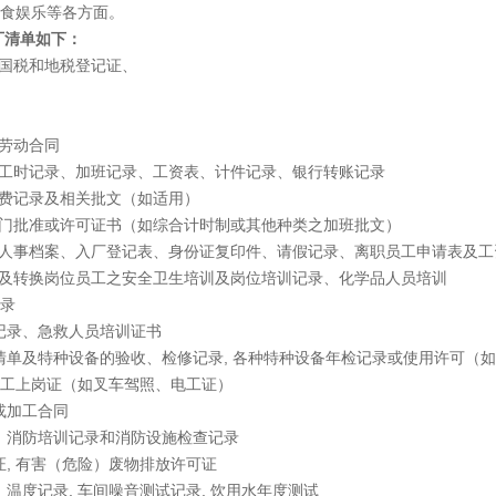
食娱乐等各方面。
验厂清单如下：
税和地税登记证、
劳动合同
时记录、加班记录、工资表、计件记录、银行转账记录
记录及相关批文（如适用）
批准或许可证书（如综合计时制或其他种类之加班批文）
事档案、入厂登记表、身份证复印件、请假记录、离职员工申请表及工
转换岗位员工之安全卫生培训及岗位培训记录、化学品人员培训
录
录、急救人员培训证书
及特种设备的验收、检修记录, 各种特种设备年检记录或使用许可（如
工上岗证（如叉车驾照、电工证）
加工合同
消防培训记录和消防设施检查记录
 有害（危险）废物排放许可证
度记录, 车间噪音测试记录, 饮用水年度测试