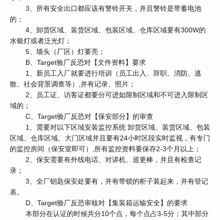
3、所有安全出口都应该有警铃开关，并且警铃是带蓄电池
的；
4、卸货区域、装货区域、包装区域、仓库区域要有300W的
水银灯或者泛光灯；
5、墙头（厂区）灯要亮；
B、Target验厂反恐对【文件资料】要求
1、新员工入厂就要进行培训（员工出入、辞职、消防、逃
散、社会背景调查等）,并有记录、照片；
2、员工证、访客证都要分可进如限制区域和不可进入限制区
域的；
C、Target验厂反恐对【保安部分】的审查
1、需要对以下区域安装监控系统 卸货区域、装货区域、包装
区域、仓库区域、大门区域并且要有24小时区段实时监视，有专门
的监控房间（保安室即可）,所有监控资料要保存2-3个月以上；
2、保安需要有外线电话、对讲机、巡更棒，并且有检查记
录；
3、全厂钥匙保安处要有，并有带锁的柜子装起来，并有登记
表。
D、Target验厂反恐审核对【集装箱运输安全】的要求
本部分在认证的时候共分10个点，每个点占3-5分；其中部分