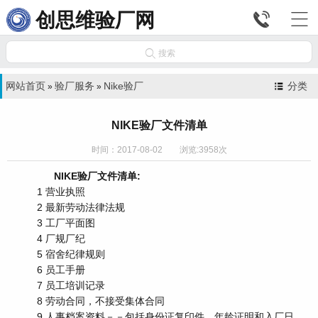


创思维验厂网

搜索
网站首页
验厂服务
Nike验厂
分类
»
»
NIKE验厂文件清单
时间：2017-08-02 浏览:3958次
NIKE验厂文件清单:
1 营业执照
2 最新劳动法律法规
3 工厂平面图
4 厂规厂纪
5 宿舍纪律规则
6 员工手册
7 员工培训记录
8 劳动合同，不接受集体合同
9 人事档案资料－－包括身份证复印件、年龄证明和入厂日