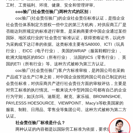
工时、工资福利、环境、健康、安全和管理评审。
coc验厂(社会责任验厂)两种方式的区别：
coc验厂(社会责任验厂)的企业社会责任标准认证，是指企业
社会责任体系制定方授权一些中立的第三方机构，对供应商工厂是
否能达到所规定的标准进行审查。是采购商要求中国企业通过某些
国际、地区或行业的“社会责任”标准认证，获得资格证书，以此作
为采购或下达订单的依据。这类标准主要有SA8000、ICTI（玩具
行业）、EICC（电子行业）、美国的WRAP（服装鞋帽行业）、
欧洲大陆地区的BSCI（所有行业）、法国的ICS（零售行业）、英
国的ETI（所有行业）等。这种方式被称为第三方认证。
coc验厂(社会责任验厂)客户方标准审核，是跨国公司在采购
产品或下达生产订单之前，对中国企业按照跨国公司自己制定的社
会责任标准，对供应商共产进行社会责任方面的审核评估，主要是
对劳工标准的执行情况。一般来说大中型跨国公司都有自己的企业
行为守则，如沃尔玛、迪斯尼、耐克、家乐福、BROWNSHOE、
PAYLESSS HOESOURCE、VIEWPOINT、Macy’s等欧美国家的
服装、制鞋、日用品、零售业等集团公司。这种方式被称为第二方
认证。
社会责任验厂标准是什么？
两种认证的内容都是以国际劳工标准为依据，要求供货商在