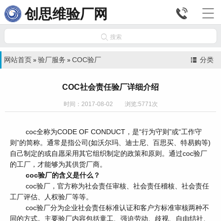


创思维验厂网

搜索
网站首页
验厂服务
COC验厂
分类
»
»
COC社会责任验厂详细介绍
时间：2017-08-02 浏览:5771次
coc全称为CODE OF CONDUCT，是“行为守则”或“工作守
则”的简称。通常是指公司(如沃尔玛、迪士尼、百思买、特易购等)
自己制定的或自愿采用其它组织制定的政策和原则。通过coc验厂
的工厂，才能够为其供货厂商。
coc验厂的含义是什么？
coc验厂，官方称为社会责任审核、社会责任稽核、社会责任
工厂评估、人权验厂等等。
coc验厂分为企业社会责任标准认证和客户方标准审核两种不
同的方式。主要验厂内容包括童工、强迫劳动、歧视、自由结社、