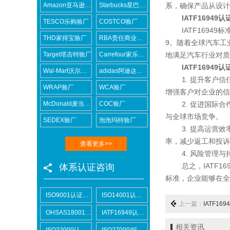
Amazon亚马逊验厂
Starbucks星巴克验厂
系，确保产品从设计
IATF16949
TESCO乐购验厂
COSTCO验厂
IATF16949标
THD家得宝验厂
RBA责任商业联盟认证咨询
9。随着全球汽车工
Target塔吉特验厂
Carrefour家乐福验厂
地满足汽车行业对质
IATF16949
Wal-Mart沃尔玛验厂
adidas阿迪达斯验厂
1. 提升客户信任
WRAP验厂
WCA验厂
增强客户对企业的信
McDonald麦当劳验厂
COC验厂
2. 促进国际合作
与全球市场竞争。
SEDEX验厂
泡泡玛特验厂
3. 提高运营效率
率，减少返工和投诉
查看更多>>
4. 风险管理与
总之，IATF16
体系认证咨询
标准，企业能够在全
ISO9001认证咨询
ISO14001认证咨询
上一篇：
IATF16
OHSAS18001认证咨询
IATF16949认证咨询
相关资讯
ISO22000认证咨询
ISO27000/ISO27001认证咨询