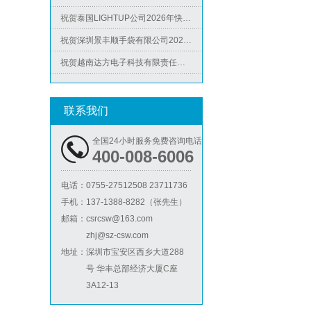
祝贺泰国LIGHTUP公司2026年快速通过SCAN验厂审核并取得99分
ICS验厂
祝贺深圳景丰顺手袋有限公司2026年快速通过SGS-GRS认证
祝贺越南达方电子科技有限责任公司2026年快速通过RBA-VAP审核并取得178分银牌
祝贺中山蓝晨科技股份有限公司2026年快速通过BSCI验厂-B级
祝贺力特半导体（无锡）有限公司2026年快速通过RBA-VAP认证审核并取得170.2分
联系我们
祝贺台湾JE HONG INTERNATIONAL TEXTILE CO., LTD 2026年快速通过GRS认证
Lowe's劳氏验厂
祝贺立讯技术（越南）有限公司2026年快速通过RBA-VAP认证审核，斩获金牌评级！
全国24小时服务免费咨询电话
400-008-6006
祝贺河南意诺康医疗器械有限公司2026年快速通过GMP认证
祝贺印尼PT EVERPRO INDONESIA TECHNOLOGIES公司2026年快速通过RBA-VAP审核
电话：
0755-27512508 23711736
手机：
137-1388-8282（张先生）
邮箱：
csrcsw@163.com
zhj@sz-csw.com
BSCI验厂
地址：
深圳市宝安区西乡大道288
号 华丰总部经济大厦C座
3A12-13