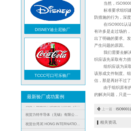
当然，ISO900
标准要求组织建立
防措施的行为，深度
DISNEY迪士尼验厂
在ISO9001认
有许多是走过场的，
出了明确的要求。发
产生问题的原因。
我们需要去解决的
织应该先采取有力措
组织应该为采取纠
TCCC可口可乐验厂
该形成文件制度。组
估，那是再好不过了
由于组织原有的体
祝贺越南达方电子科技有限责任公司2026年快速通过RBA-VAP审核并取得178分银牌
的解决问题，只是一
最新验厂成功案例
祝贺中山蓝晨科技股份有限公司2026年快速通过BSCI验厂-B级
祝贺力特半导体（无锡）有限公司2026年快速通过RBA-VAP认证审核并取得170.2分
上一篇：
ISO90
Metro麦德龙验厂
祝贺台湾JE HONG INTERNATIONAL TEXTILE CO., LTD 2026年快速通过GRS认证
相关资讯
祝贺立讯技术（越南）有限公司2026年快速通过RBA-VAP认证审核，斩获金牌评级！