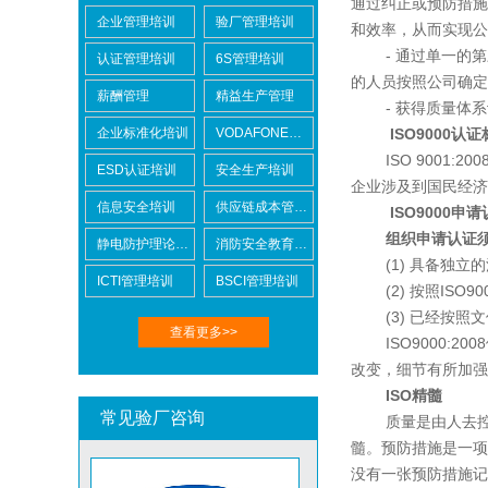
通过纠正或预防措施
企业管理培训
验厂管理培训
和效率，从而实现公
- 通过单一的第
认证管理培训
6S管理培训
Lowe's劳氏验厂
的人员按照公司确定
薪酬管理
精益生产管理
- 获得质量体系
企业标准化培训
VODAFONE认证知识培训
ISO9000认
ISO 9001:
ESD认证培训
安全生产培训
企业涉及到国民经济
信息安全培训
供应链成本管控培训
ISO9000
申请
BSCI验厂
组织申请认证须具
静电防护理论培训
消防安全教育培训
(1) 具备独立的
ICTI管理培训
BSCI管理培训
(2) 按照ISO9
(3) 已经按照文
查看更多>>
ISO9000:20
改变，细节有所加强
ISO精髓
ICTI验厂
常见验厂咨询
质量是由人去控制的
髓。预防措施是一项
没有一张预防措施记