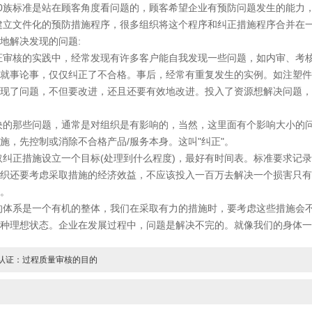
0族标准是站在顾客角度看问题的，顾客希望企业有预防问题发生的能力
文件化的预防措施程序，很多组织将这个程序和纠正措施程序合并在一
地解决发现的问题:
证审核的实践中，经常发现有许多客户能自我发现一些问题，如内审、考
就事论事，仅仅纠正了不合格。事后，经常有重复发生的实例。如注塑件的表面
现了问题，不但要改进，还且还要有效地改进。投入了资源想解决问题，
那些问题，通常是对组织是有影响的，当然，这里面有个影响大小的问
施，先控制或消除不合格产品/服务本身。这叫"纠正"。
正措施设立一个目标(处理到什么程度)，最好有时间表。标准要求记录
织还要考虑采取措施的经济效益，不应该投入一百万去解决一个损害只有
。
系是一个有机的整体，我们在采取有力的措施时，要考虑这些措施会不
种理想状态。企业在发展过程中，问题是解决不完的。就像我们的身体一
01认证：过程质量审核的目的