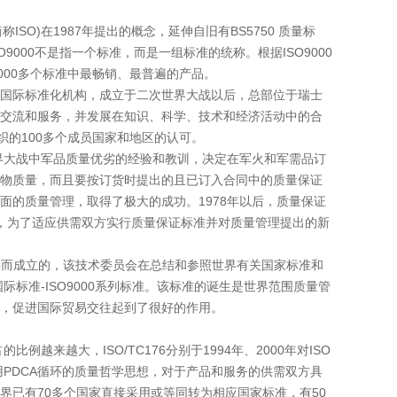
ation，简称ISO)在1987年提出的概念，延伸自旧有BS5750 质量标
O9000不是指一个标准，而是一组标准的统称。根据ISO9000
发布之12000多个标准中最畅销、最普遍的产品。
府间国际标准化机构，成立于二次世界大战以后，总部位于瑞士
交流和服务，并发展在知识、科学、技术和经济活动中的合
织的100多个成员国家和地区的认可。
大战中军品质量优劣的经验和教训，决定在军火和军需品订
物质量，而且要按订货时提出的且已订入合同中的质量保证
的质量管理，取得了极大的成功。1978年以后，质量保证
家，为了适应供需双方实行质量保证标准并对质量管理提出的新
需要而成立的，该技术委员会在总结和参照世界有关国家标准和
标准-ISO9000系列标准。该标准的诞生是世界范围质量管
，促进国际贸易交往起到了很好的作用。
越大，ISO/TC176分别于1994年、2000年对ISO
用PDCA循环的质量哲学思想，对于产品和服务的供需双方具
已有70多个国家直接采用或等同转为相应国家标准，有50