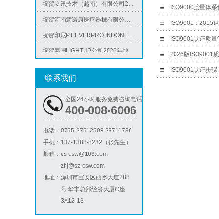
ISO9000质量
祝贺河南意诺康医疗器械有限公司2026年快速通过GMP认证
ISO9001：2
祝贺印尼PT EVERPRO INDONESIA TECHNOLOGIES公司2026年快速通过RBA-VAP审核
ISO9001认证
祝贺泰国LIGHTUP公司2026年快速通过SCAN验厂审核并取得99分
ICS验厂
2026版ISO9
祝贺深圳景丰顺手袋有限公司2026年快速通过SGS-GRS认证
ISO9001认证步骤
祝贺越南达方电子科技有限责任公司2026年快速通过RBA-VAP审核并取得178分银牌
联系我们
祝贺中山蓝晨科技股份有限公司2026年快速通过BSCI验厂-B级
全国24小时服务免费咨询电话
祝贺力特半导体（无锡）有限公司2026年快速通过RBA-VAP认证审核并取得170.2分
400-008-6006
祝贺台湾JE HONG INTERNATIONAL TEXTILE CO., LTD 2026年快速通过GRS认证
Lowe's劳氏验厂
电话：
0755-27512508 23711736
祝贺立讯技术（越南）有限公司2026年快速通过RBA-VAP认证审核，斩获金牌评级！
手机：
137-1388-8282（张先生）
祝贺河南意诺康医疗器械有限公司2026年快速通过GMP认证
邮箱：
csrcsw@163.com
zhj@sz-csw.com
祝贺印尼PT EVERPRO INDONESIA TECHNOLOGIES公司2026年快速通过RBA-VAP审核
地址：
深圳市宝安区西乡大道288
号 华丰总部经济大厦C座
3A12-13
BSCI验厂