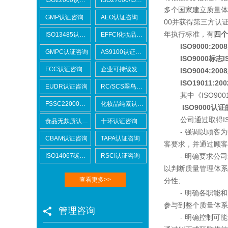
多个国家建立质量体
GMP认证咨询
AEO认证咨询
00并获得第三方认证，
年执行标准，有
四个
ISO13485认证咨询
EFFCI化妆品原料认证咨询
ISO9000:2
GMPC认证咨询
AS9100认证咨询
ISO9000标志IS
FCC认证咨询
企业可持续发展SCORE认证咨询
ISO9004:20
ISO19011:20
EUDR认证咨询
RC/SCS翠鸟认证咨询
其中《ISO900
FSSC22000认证咨询
化妆品纯素认证咨询
ISO9000
认证
公司通过取得ISO
食品无麸质认证咨询
十环认证咨询
- 强调以顾客为
CBAM认证咨询
TAPA认证咨询
客要求，并通过顾客
ISO14067碳足迹
RSCI认证咨询
- 明确要求公司
以判断质量管理体系
查看更多>>
分性;
- 明确各职能和
参与到整个质量体系
管理咨询
- 明确控制可能