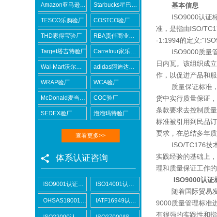
Amazon亚马逊验厂
Starbucks星巴克验厂
基本信息
ISO9000认证标准是国
TESCO乐购验厂
COSTCO验厂
准，是指由ISO/T
THD家得宝验厂
RBA责任商业联盟认证咨询
-1:1994的定义:"
Target塔吉特验厂
Carrefour家乐福验厂
ISO9000质量
日内瓦。该组织成立
Wal-Mart沃尔玛验厂
adidas阿迪达斯验厂
作，以促进产品和服
WRAP验厂
WCA验厂
质量保证标准，诞
McDonald麦当劳验厂
COC验厂
货中实行质量保证，
条款要求去控制质量
SEDEX验厂
泡泡玛特验厂
标准被引用到民品订
要求，在总结多年质
查看更多>>
ISO/TC176
实践经验的基础上，
体系认证咨询
理和质量保证工作的
ISO9000认证
ISO9001认证咨询
ISO14001认证咨询
随着国际贸易发展的
OHSAS18001认证咨询
IATF16949认证咨询
9000质量管理标
有很强的实践性和指
ISO22000认证咨询
ISO27000/ISO27001认证咨询