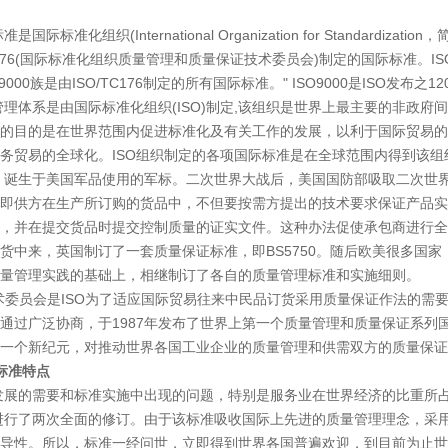
际标准化组织(International Organization for Standardiz
C176(国际标准化组织质量管理和质量保证技术委员会)制定的国际标准。IS
ISO9000族是由ISO/TC176制定的所有国际标准。" ISO9000是ISO
管理体系是由国际标准化组织(ISO)制定,该组织是世界上最主要的非政
的目的是在世界范围内促进标准化及有关工作的发展，以利于国际贸易的
务贸易的全球化。ISO组织制定的各项国际标准是在全球范围内得到该组
生于美国军品使用的军标。二次世界大战后，美国国防部吸取二次世界
即供方在生产所订购的货品中，不但要按需方提出的技术要求保证产品实
，并在提交货品时提交控制质量的证实文件。这种办法促使承包商进行全面
货中来，英国制订了一套质量保证标准，即BS5750。随后欧美很多国
量管理实践的基础上，相继制订了各自的质量管理标准和实施细则。
技术委员会是ISO为了适应国际贸易往来中民品订货采用质量保证作法的
通过广泛协商，于1987年发布了世界上第一个质量管理和质量保证系列国际
一个新纪元，对推动世界各国工业企业的质量管理和供需双方的质量保证
标准特点
需要和标准实施中出现的问题，特别是服务业在世界经济的比重所占的比例越来
准进行了两次全面的修订。由于该标准吸收国际上先进的质量管理理念，采
导性。所以，标准一经问世，立即得到世界各国普遍欢迎，到目前为止世界