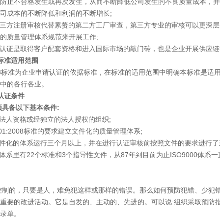
防止不合格发生或再次发生，从而不断降低公司发生的不良质量成本，并
司成本的不断降低和利润的不断增长;
三方注册审核代替累赘的第二方工厂审查，第三方专业的审核可以更深层
的质量管理体系规范来开展工作;
认证是取得客户配套资格和进入国际市场的敲门砖，也是企业开展供应链
证标准
适用范围
2008标准为企业申请认证的依据标准，在标准的适用范围中明确本标准是
中的各行各业。
认证条件
备以下基本条件:
法人资格或经独立的法人授权的组织;
001:2008标准的要求建立文件化的质量管理体系;
件化的体系运行三个月以上，并在进行认证审核前按照文件的要求进行了
08体系里有22个标准和3个指导性文件，从87年到目前为止ISO9000体
，只要是人，难免犯这样或那样的错误。那么如何预防犯错、少犯错、或
重要的改进活动。它是自发的、主动的、先进的。可以说:组织采取预防
录单。