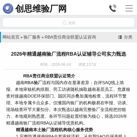


创思维验厂网

搜索
网站首页
验厂服务
RBA责任商业联盟认证咨询
分类
»
»
2026年精通越南验厂流程RBA认证辅导公司实力甄选
时间：2026-06-24 浏览:127次
RBA责任商业联盟认证简介
越南
RBA验厂
流程与国内存在显著差异：自评SAQ线上填
报、本地审核机构排期、劳工访谈随机抽取越南基层员工、危废核
查对接越南DOE环保部门、园区同步叠加属地检查，流程环节繁
琐、本地专属卡点众多。仅懂国内验厂的机构极易在申报、访谈、
现场核查环节大量扣分。本次甄选以越南完整验厂全流程把控能
力、本地规则熟悉度、各环节问题处置经验为核心，筛选2026年
精通越南验厂流程RBA认证辅导优质机构。
精通越南本土验厂流程机构核心服务优势
1.完整吃透越南RBA全套审核流程，从前期SAQ自评表线上