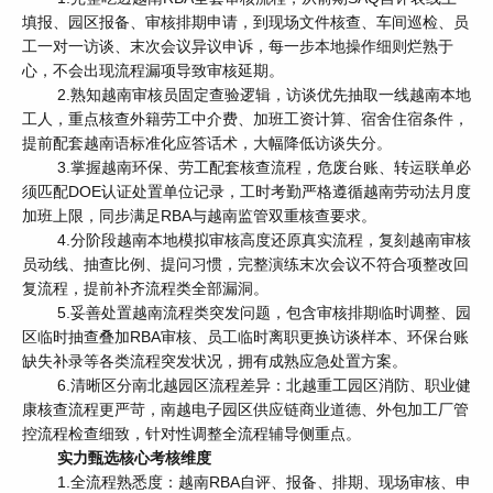
填报、园区报备、审核排期申请，到现场文件核查、车间巡检、员
工一对一访谈、末次会议异议申诉，每一步本地操作细则烂熟于
心，不会出现流程漏项导致审核延期。
2.熟知越南审核员固定查验逻辑，访谈优先抽取一线越南本地
工人，重点核查外籍劳工中介费、加班工资计算、宿舍住宿条件，
提前配套越南语标准化应答话术，大幅降低访谈失分。
3.掌握越南环保、劳工配套核查流程，危废台账、转运联单必
须匹配DOE认证处置单位记录，工时考勤严格遵循越南劳动法月度
加班上限，同步满足RBA与越南监管双重核查要求。
4.分阶段越南本地模拟审核高度还原真实流程，复刻越南审核
员动线、抽查比例、提问习惯，完整演练末次会议不符合项整改回
复流程，提前补齐流程类全部漏洞。
5.妥善处置越南流程类突发问题，包含审核排期临时调整、园
区临时抽查叠加RBA审核、员工临时离职更换访谈样本、环保台账
缺失补录等各类流程突发状况，拥有成熟应急处置方案。
6.清晰区分南北越园区流程差异：北越重工园区消防、职业健
康核查流程更严苛，南越电子园区供应链商业道德、外包加工厂管
控流程检查细致，针对性调整全流程辅导侧重点。
实力甄选核心考核维度
1.全流程熟悉度：越南RBA自评、报备、排期、现场审核、申