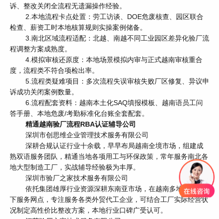
诉、整改关闭全流程无遗漏操作经验。
2.本地流程卡点处置：劳工访谈、DOE危废核查、园区联合
检查、薪资工时本地核算规则实操案例储备。
3.南北区域流程适配：北越、南越不同工业园区差异化验厂流
程调整方案成熟度。
4.模拟审核还原度：本地场景模拟内审与正式越南审核重合
度，流程类不符合项检出率。
5.流程类疑难项目：多次流程失误审核失败厂区修复、异议申
诉成功关闭案例数量。
6.流程配套资料：越南本土化SAQ填报模板、越南语员工问
答手册、本地危废/考勤标准化台账全套配套。
精通越南验厂流程RBA认证辅导公司
深圳市创思维企业管理技术服务有限公司
深耕合规认证行业十余载，早早布局越南全境市场，组建成
熟双语服务团队，精通当地各项用工与环保政策，常年服务南北各
地大型制造工厂，实战辅导经验极为丰厚。
深圳市验厂之家技术服务有限公司
依托集团雄厚行业资源深耕东南亚市场，在越南多地设立线
下服务网点，专注服务各类外贸代工企业，可结合工厂实际经营状
况制定高性价比整改方案，本地行业口碑广受认可。