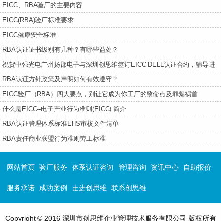
EICC、RBA验厂的主要内容
EICC(RBA)验厂标准要求
EICC健康安全标准
RBA认证证书级别有几种？有哪些益处？
祝贺中强光电广州扬郡电子与深圳创思维签订EICC DELL认证合约，辅导进
行中---
RBA认证方针政策及声明如何有效遵守？
EICC验厂（RBA）四大要点，别让它成为你工厂的致命点及罪魁祸首
什么是EICC--电子产业行为准则(EICC) 简介
RBA认证管理体系标准EHS审核文件清单
RBA责任商业联盟行为准则劳工标准
网站首页
验厂服务
体系认证咨询
管理咨询
资讯中心
自助报价
服务承诺
成功案例
走进创思维
联系创思维
Copyright © 2016 深圳市创思维企业管理技术服务有限公司 版权所有