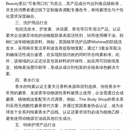
Beauty更以“可食用口红”为卖点，其产品成分均达到食品级标准，
并支持消费者通过线下定制服务调配专属色号，将纯素理念与个性
化需求深度融合。
三、洗护用品行业
包括洗发水、护发素、沐浴露、香皂等日常清洁产品。认证
要求企业摒弃传统的动物脂肪基表面活性剂，转而使用椰子油、棕
榈仁油等植物源原料。例如，英国植萃洗护品牌Wishine的防脱洗
发水，采用南非复活草和迷迭香提取物复配，通过7:3黄金萃取法
则确保活性成分渗透，在实现防脱功效的同时符合纯素标准。此
外，该领域的认证还涉及包装材料的环保性，如采用可回收纸浆
盒、植物基油墨印刷等，形成从成分到包装的全链条绿色解决方
案。
四、香水行业
香水的纯素认证主要关注香料来源和溶剂选择。传统香水中
常用的麝香、龙涎香等动物源性香料被禁止使用，企业需通过合成
麝香、植物精油复配等方式调香。例如，The Body Shop的香水系
列采用无残酷性麝香替代方案，并通过英国素食协会认证，成为全
球首个全系列纯素香水产品线。认证还要求溶剂必须为植物乙醇，
避免使用动物源甘油或其他衍生成分。
五、特殊护理产品行业