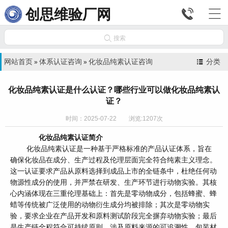


创思维验厂网

搜索
网站首页
体系认证咨询
化妆品纯素认证咨询
分类
»
»
化妆品纯素认证是什么认证？哪些行业可以做化妆品纯素认
证？
时间：2025-07-22 浏览:1207次
化妆品纯素认证简介
化妆品纯素认证是一种基于严格标准的产品认证体系，旨在
确保化妆品在成分、生产过程及伦理层面完全符合纯素主义理念。
这一认证要求产品从原料选择到成品上市的全链条中，杜绝任何动
物源性成分的使用，并严禁在研发、生产环节进行动物实验。其核
心内涵体现在三重伦理基础上：首先是零动物成分，包括蜂蜜、蜂
蜡等传统被广泛使用的动物衍生成分均被排除；其次是零动物实
验，要求企业在产品开发和原料测试阶段完全摒弃动物实验；最后
是生产链全程符合可持续原则，涉及原料来源的可追溯性、包装材