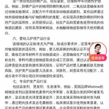
这一类别包括防晒产品、祛痘凝胶、抗皱精华等功效性护肤
品。例如，防晒产品中的物理防晒剂氧化锌、二氧化钛需确保未经
过动物实验测试，且配方中不得添加动物源成膜剂。某些品牌通过
纳米级植物多酚与矿物防晒剂的复配，在实现高倍数防晒的同时保
持产品的温和性，从而获得认证。祛痘产品则需避免使用传统的动
物源抗菌肽，转而采用茶树精油、水杨酸植物提取物等天然抑菌成
分。
六、婴幼儿护理产品行业
该领域的认证标准尤为严格，除成分要求外，还需考虑产品
对敏感肌肤的适应性。例如，婴儿纸尿裤的纯素认证不仅要求面
层、吸收芯体等材料不含动物源成分，还需确保生产过程中使用的
粘合剂、香料均通过植物提取或合成工艺获得。通过认证的纸尿裤
品牌需提供皮肤刺激性测试报告，证明产品对婴儿娇嫩肌肤无致敏
风险。洗护类产品如婴儿洗发水、润肤乳，则需采用无泪配方，且
成分表中不得出现任何动物源性保湿剂。
七、专业护发产品行业
包括染发剂、烫发剂、生发液等。例如，英国品牌Wishine的
植物染发剂以甜菜根色素替代化学苯胺，在遮盖白发的同时修复毛
鳞片，染后发质光泽度显著提升；其生发液采用纳米级何首乌精
华，通过靶向技术直达毛囊根部，临床测试显示使用效果显著。认
证对这类产品的毒性测试要求极高，企业需提供原料的急性毒性、