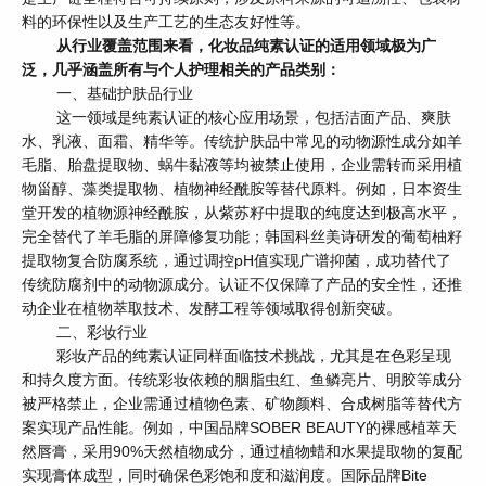
料的环保性以及生产工艺的生态友好性等。
从行业覆盖范围来看，化妆品纯素认证的适用领域极为广
泛，几乎涵盖所有与个人护理相关的产品类别：
一、基础护肤品行业
这一领域是纯素认证的核心应用场景，包括洁面产品、爽肤
水、乳液、面霜、精华等。传统护肤品中常见的动物源性成分如羊
毛脂、胎盘提取物、蜗牛黏液等均被禁止使用，企业需转而采用植
物甾醇、藻类提取物、植物神经酰胺等替代原料。例如，日本资生
堂开发的植物源神经酰胺，从紫苏籽中提取的纯度达到极高水平，
完全替代了羊毛脂的屏障修复功能；韩国科丝美诗研发的葡萄柚籽
提取物复合防腐系统，通过调控pH值实现广谱抑菌，成功替代了
传统防腐剂中的动物源成分。认证不仅保障了产品的安全性，还推
动企业在植物萃取技术、发酵工程等领域取得创新突破。
二、彩妆行业
彩妆产品的纯素认证同样面临技术挑战，尤其是在色彩呈现
和持久度方面。传统彩妆依赖的胭脂虫红、鱼鳞亮片、明胶等成分
被严格禁止，企业需通过植物色素、矿物颜料、合成树脂等替代方
案实现产品性能。例如，中国品牌SOBER BEAUTY的裸感植萃天
然唇膏，采用90%天然植物成分，通过植物蜡和水果提取物的复配
实现膏体成型，同时确保色彩饱和度和滋润度。国际品牌Bite