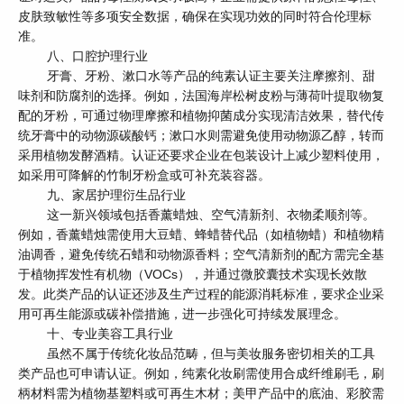
皮肤致敏性等多项安全数据，确保在实现功效的同时符合伦理标
准。
八、口腔护理行业
牙膏、牙粉、漱口水等产品的纯素认证主要关注摩擦剂、甜
味剂和防腐剂的选择。例如，法国海岸松树皮粉与薄荷叶提取物复
配的牙粉，可通过物理摩擦和植物抑菌成分实现清洁效果，替代传
统牙膏中的动物源碳酸钙；漱口水则需避免使用动物源乙醇，转而
采用植物发酵酒精。认证还要求企业在包装设计上减少塑料使用，
如采用可降解的竹制牙粉盒或可补充装容器。
九、家居护理衍生品行业
这一新兴领域包括香薰蜡烛、空气清新剂、衣物柔顺剂等。
例如，香薰蜡烛需使用大豆蜡、蜂蜡替代品（如植物蜡）和植物精
油调香，避免传统石蜡和动物源香料；空气清新剂的配方需完全基
于植物挥发性有机物（VOCs），并通过微胶囊技术实现长效散
发。此类产品的认证还涉及生产过程的能源消耗标准，要求企业采
用可再生能源或碳补偿措施，进一步强化可持续发展理念。
十、专业美容工具行业
虽然不属于传统化妆品范畴，但与美妆服务密切相关的工具
类产品也可申请认证。例如，纯素化妆刷需使用合成纤维刷毛，刷
柄材料需为植物基塑料或可再生木材；美甲产品中的底油、彩胶需