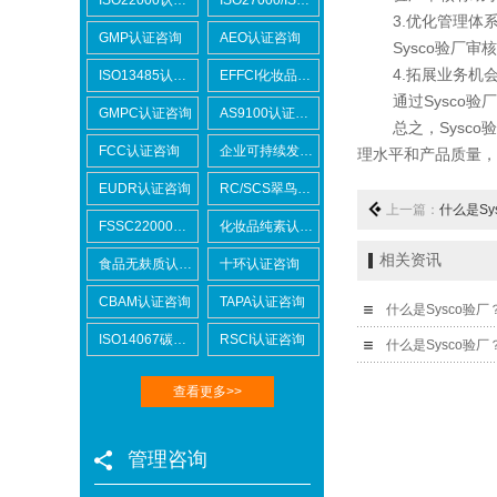
3.优化管理体
GMP认证咨询
AEO认证咨询
Sysco验厂审核
4.拓展业务机
ISO13485认证咨询
EFFCI化妆品原料认证咨询
通过Sysco验厂
GMPC认证咨询
AS9100认证咨询
总之，Sysco验
FCC认证咨询
企业可持续发展SCORE认证咨询
理水平和产品质量，
EUDR认证咨询
RC/SCS翠鸟认证咨询
上一篇：
什么是Sy
FSSC22000认证咨询
化妆品纯素认证咨询
相关资讯
食品无麸质认证咨询
十环认证咨询
CBAM认证咨询
TAPA认证咨询
ISO14067碳足迹
RSCI认证咨询
查看更多>>
管理咨询