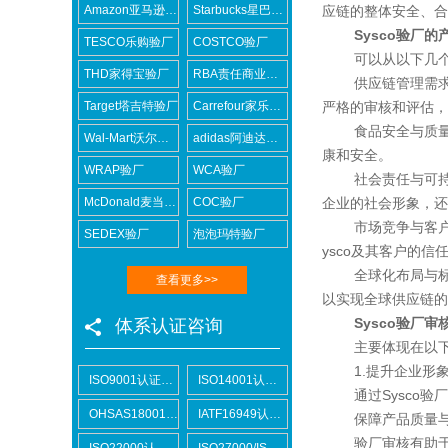
Amazon亚马逊验厂
Starbucks星巴克验厂
应链的整体安全、合
Sysco验厂的
TESCO乐购验厂
COSTCO验厂
可以从以下几个
THD家得宝验厂
RBA责任商业联盟认证咨询
供应链管理需求：S
Target塔吉特验厂
Carrefour家乐福验厂
严格的审核和评估，
食品安全与质量保障
Wal-Mart沃尔玛验厂
adidas阿迪达斯验厂
康和安全。
WRAP验厂
WCA验厂
社会责任与可持续发
McDonald麦当劳验厂
COC验厂
企业的社会形象，还
市场竞争与客户信任
SEDEX验厂
泡泡玛特验厂
ysco及其客户的
全球化布局与标准化
查看更多>>
以实现全球供应链的
Sysco验厂审
体系认证咨询
主要体现在以下
1.提升企业形象
ISO9001认证咨询
ISO14001认证咨询
通过Sysco验厂
OHSAS18001认证咨询
IATF16949认证咨询
保障产品质量与
验厂审核有助于供应
ISO22000认证咨询
ISO27000/ISO27001认证咨询