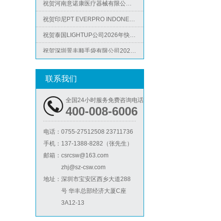
祝贺印尼PT EVERPRO INDONESIA TECHNOLOGIES公司2026年快速通过RBA-VAP审核
祝贺泰国LIGHTUP公司2026年快速通过SCAN验厂审核并取得99分
ICS验厂
祝贺深圳景丰顺手袋有限公司2026年快速通过SGS-GRS认证
祝贺越南达方电子科技有限责任公司2026年快速通过RBA-VAP审核并取得178分银牌
祝贺中山蓝晨科技股份有限公司2026年快速通过BSCI验厂-B级
联系我们
祝贺力特半导体（无锡）有限公司2026年快速通过RBA-VAP认证审核并取得170.2分
全国24小时服务免费咨询电话
祝贺台湾JE HONG INTERNATIONAL TEXTILE CO., LTD 2026年快速通过GRS认证
400-008-6006
Lowe's劳氏验厂
祝贺立讯技术（越南）有限公司2026年快速通过RBA-VAP认证审核，斩获金牌评级！
电话：
0755-27512508 23711736
祝贺河南意诺康医疗器械有限公司2026年快速通过GMP认证
手机：
137-1388-8282（张先生）
祝贺印尼PT EVERPRO INDONESIA TECHNOLOGIES公司2026年快速通过RBA-VAP审核
邮箱：
csrcsw@163.com
zhj@sz-csw.com
地址：
深圳市宝安区西乡大道288
号 华丰总部经济大厦C座
BSCI验厂
3A12-13