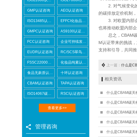
2. 对气候变化的
GMP认证咨询
AEO认证咨询
的碳排放定价机制，
3. 对欧盟内部企
ISO13485认证咨询
EFFCI化妆品原料认证咨询
也将推动欧盟内部企
GMPC认证咨询
AS9100认证咨询
总之，CBAM碳
FCC认证咨询
企业可持续发展SCORE认证咨询
M认证带来的挑战，
支持和引导，共同推
EUDR认证咨询
RC/SCS翠鸟认证咨询
FSSC22000认证咨询
化妆品纯素认证咨询
上一篇：
什么是CBA
食品无麸质认证咨询
十环认证咨询
相关资讯
CBAM认证咨询
TAPA认证咨询
什么是CBAM碳
ISO14067碳足迹
RSCI认证咨询
什么是CBAM碳
查看更多>>
什么是CBAM碳
管理咨询
什么是CBAM碳