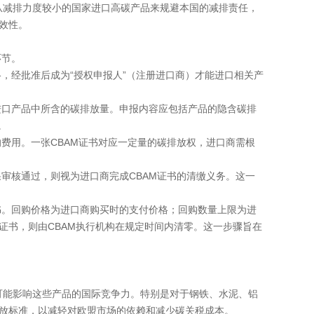
从减排力度较小的国家进口高碳产品来规避本国的减排责任，
效性。
环节。
格，经批准后成为“授权申报人”（注册进口商）才能进口相关产
进口产品中所含的碳排放量。申报内容应包括产品的隐含碳排
。
的费用。一张CBAM证书对应一定量的碳排放权，进口商需根
果审核通过，则视为进口商完成CBAM证书的清缴义务。这一
书。回购价格为进口商购买时的支付价格；回购数量上限为进
余证书，则由CBAM执行机构在规定时间内清零。这一步骤旨在
可能影响这些产品的国际竞争力。特别是对于钢铁、水泥、铝
排放标准，以减轻对欧盟市场的依赖和减少碳关税成本。