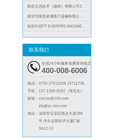
祝贺立讯技术（越南）有限公司2026年快速通过RBA-VAP认证审核，斩获金牌评级！
祝贺河南意诺康医疗器械有限公司2026年快速通过GMP认证
祝贺印尼PT EVERPRO INDONESIA TECHNOLOGIES公司2026年快速通过RBA-VAP审核
祝贺泰国LIGHTUP公司2026年快速通过SCAN验厂审核并取得99分
ICS验厂
祝贺深圳景丰顺手袋有限公司2026年快速通过SGS-GRS认证
联系我们
祝贺越南达方电子科技有限责任公司2026年快速通过RBA-VAP审核并取得178分银牌
祝贺中山蓝晨科技股份有限公司2026年快速通过BSCI验厂-B级
全国24小时服务免费咨询电话
400-008-6006
祝贺力特半导体（无锡）有限公司2026年快速通过RBA-VAP认证审核并取得170.2分
祝贺台湾JE HONG INTERNATIONAL TEXTILE CO., LTD 2026年快速通过GRS认证
电话：
0755-27512508 23711736
Lowe's劳氏验厂
手机：
137-1388-8282（张先生）
祝贺立讯技术（越南）有限公司2026年快速通过RBA-VAP认证审核，斩获金牌评级！
邮箱：
csrcsw@163.com
祝贺河南意诺康医疗器械有限公司2026年快速通过GMP认证
zhj@sz-csw.com
祝贺印尼PT EVERPRO INDONESIA TECHNOLOGIES公司2026年快速通过RBA-VAP审核
地址：
深圳市宝安区西乡大道288
号 华丰总部经济大厦C座
3A12-13
BSCI验厂