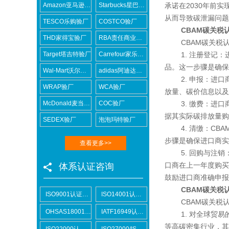
Amazon亚马逊验厂
Starbucks星巴克验厂
承诺在2030年前
从而导致碳泄漏问题
TESCO乐购验厂
COSTCO验厂
CBAM碳关税
THD家得宝验厂
RBA责任商业联盟认证咨询
CBAM碳关税认
Target塔吉特验厂
Carrefour家乐福验厂
1. 注册登记：进
品。这一步骤是确保
Wal-Mart沃尔玛验厂
adidas阿迪达斯验厂
2. 申报：进口商
WRAP验厂
WCA验厂
放量、碳价信息以及
McDonald麦当劳验厂
COC验厂
3. 缴费：进口商
据其实际碳排放量购
SEDEX验厂
泡泡玛特验厂
4. 清缴：CBA
步骤是确保进口商实
查看更多>>
5. 回购与注销：
口商在上一年度购买
体系认证咨询
鼓励进口商准确申报
CBAM碳关税认
ISO9001认证咨询
ISO14001认证咨询
CBAM碳关税认
OHSAS18001认证咨询
IATF16949认证咨询
1. 对全球贸易的
等高碳密集行业，其
ISO22000认证咨询
ISO27000/ISO27001认证咨询