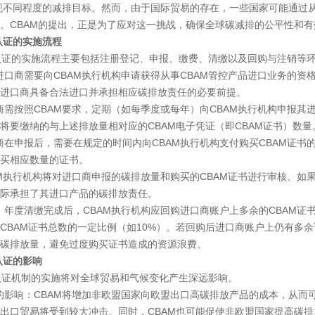
实现不同程度的减排目标。然而，由于国际贸易的存在，一些国家可能通过
。CBAM的提出，正是为了应对这一挑战，确保全球碳减排的公平性和有
认证的实施流程
证的实施流程主要包括注册登记、申报、缴费、清缴以及回购与注销等
口商需要向CBAM执行机构申请获得从事CBAM管控产品进口业务的资
进口商具备合法进口并承担相应碳排放责任的必要前提。
需按照CBAM要求，定期（如每季度或每年）向CBAM执行机构申报其
将要缴纳的与上述排放量相对应的CBAM电子凭证（即CBAM证书）数量
在申报后，需要在规定的时间内向CBAM执行机构支付购买CBAM证书
买相应数量的证书。
M执行机构将对进口商申报的碳排放量和购买的CBAM证书进行审核。如
际承担了其进口产品的碳排放责任。
年度清缴完成后，CBAM执行机构应回购进口商账户上多余的CBAM证
CBAM证书总数的一定比例（如10%）。若回购后进口商账户上仍有多
碳排放量，避免过度购买证书造成的资源浪费。
证的影响
证机制的实施将对全球贸易和气候变化产生深远影响。
影响：CBAM将增加非欧盟国家向欧盟出口高碳排放产品的成本，从而
出口贸易将受到较大冲击。同时，CBAM也可能促使非欧盟国家提高碳