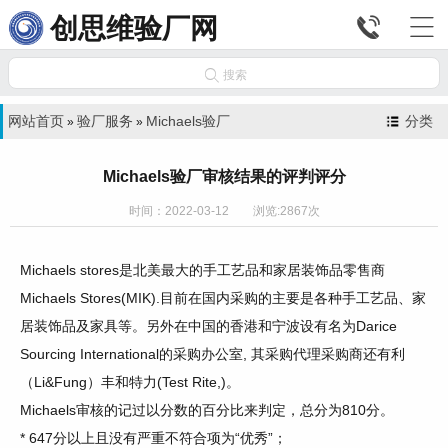


创思维验厂网

搜索
网站首页
验厂服务
Michaels验厂
分类
»
»
Michaels验厂审核结果的评判评分
时间：2022-03-12 浏览:2867次
Michaels stores
是北美最大的手工艺品和家居装饰品零售商
Michaels
Stores(MIK).
目前在国内采购的主要是各种手工艺品、家
居装饰品及家具等。
另外在中国的香港和宁波设有名为
Darice
Sourcing International的采购办公室, 其采购代理采购商还有利
（Li&Fung）丰和特力(Test Rite,)。
Michaels审核的记过以分数的百分比来判定，总分为810分。
* 647分以上且没有严重不符合项为“优秀”；