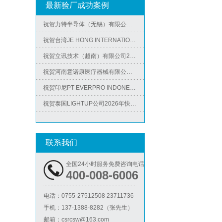
祝贺越南友达光电有限责任公司2026年快速通过RBA-VAP审核并取得182分金牌
最新验厂成功案例
祝贺力特半导体（无锡）有限公司2026年快速通过RBA-VAP认证审核并取得170.2分
祝贺台湾JE HONG INTERNATIONAL TEXTILE CO., LTD 2026年快速通过GRS认证
Metro麦德龙验厂
祝贺立讯技术（越南）有限公司2026年快速通过RBA-VAP认证审核，斩获金牌评级！
祝贺河南意诺康医疗器械有限公司2026年快速通过GMP认证
祝贺印尼PT EVERPRO INDONESIA TECHNOLOGIES公司2026年快速通过RBA-VAP审核
祝贺泰国LIGHTUP公司2026年快速通过SCAN验厂审核并取得99分
祝贺深圳景丰顺手袋有限公司2026年快速通过SGS-GRS认证
ICS验厂
祝贺越南达方电子科技有限责任公司2026年快速通过RBA-VAP审核并取得178分银牌
联系我们
祝贺越南友达光电有限责任公司2026年快速通过RBA-VAP审核并取得182分金牌
祝贺力特半导体（无锡）有限公司2026年快速通过RBA-VAP认证审核并取得170.2分
全国24小时服务免费咨询电话
400-008-6006
祝贺台湾JE HONG INTERNATIONAL TEXTILE CO., LTD 2026年快速通过GRS认证
祝贺立讯技术（越南）有限公司2026年快速通过RBA-VAP认证审核，斩获金牌评级！
电话：
0755-27512508 23711736
Lowe's劳氏验厂
祝贺河南意诺康医疗器械有限公司2026年快速通过GMP认证
手机：
137-1388-8282（张先生）
邮箱：
csrcsw@163.com