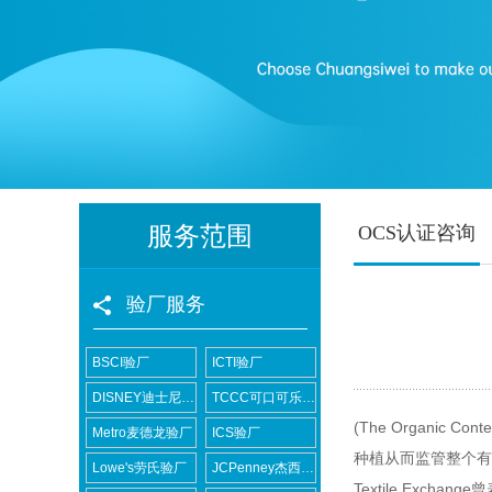
服务范围
OCS认证咨询
验厂服务
BSCI验厂
ICTI验厂
DISNEY迪士尼验厂
TCCC可口可乐验厂
(The Organic Conte
Metro麦德龙验厂
ICS验厂
种植从而监管整个有
Lowe's劳氏验厂
JCPenney杰西潘尼验厂
Textile Exchange
曾