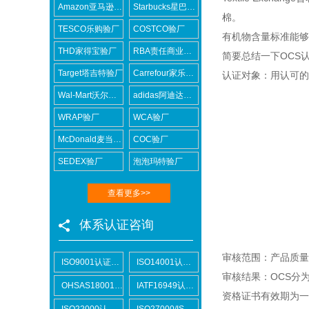
Amazon亚马逊验厂
Starbucks星巴克验厂
棉。
TESCO乐购验厂
COSTCO验厂
有机物含量标准能够
THD家得宝验厂
RBA责任商业联盟认证咨询
简要总结一下
OCS
Target塔吉特验厂
Carrefour家乐福验厂
认证对象：用认可的
Wal-Mart沃尔玛验厂
adidas阿迪达斯验厂
WRAP验厂
WCA验厂
McDonald麦当劳验厂
COC验厂
SEDEX验厂
泡泡玛特验厂
查看更多>>
体系认证咨询
审核范围：产品质量
ISO9001认证咨询
ISO14001认证咨询
审核结果：
OCS
分
OHSAS18001认证咨询
IATF16949认证咨询
资格证书有效期为一
ISO22000认证咨询
ISO27000/ISO27001认证咨询