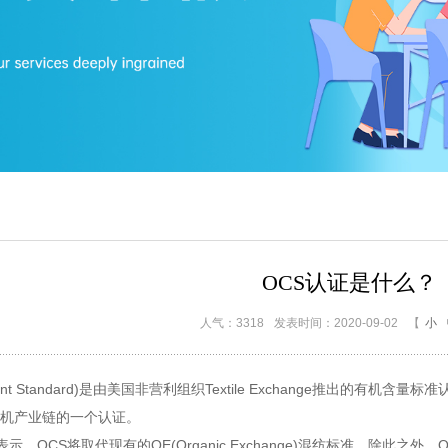
OCS认证是什么？
人气：3318
发表时间：2020-09-02
【
小
nt Standard)
是由美国非营利组织
Textile Exchange
推出的有机含量标准
机产业链的一个认证。
表示，
OCS
将取代现有的
OE(Organic Exchange)
混纺标准。除此之外，
O