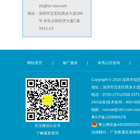
祝贺印尼PT EVERPRO INDONESIA TECHNOLOGIES公司2026年快速通过RBA-VAP审核
zhj@sz-csw.com
祝贺泰国LIGHTUP公司2026年快速通过SCAN验厂审核并取得99分
地址：
深圳市宝安区西乡大道288
号 华丰总部经济大厦C座
3A12-13
BSCI验厂
网站首页
|
验厂服务
|
体系认证咨询
|
Copyright © 2016 
ICTI验厂
地址：深圳市宝安区西乡大道28
电话：0755-27512508 2371
24H业务/技术咨询：400-008-
电邮：csrcsw@163.com csr
粤ICP备12090842号
粤公网安备4403000200
关注微信公众号
法律顾问：广东惟通至道律师
了解最新资讯