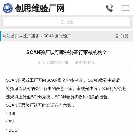


创思维验厂网

搜索
网站首页
验厂服务
SCAN反恐验厂
分类
»
»
SCAN验厂认可哪些公证行审核机构？
时间：2020-05-20 浏览:4146次
SCAN
会员或工厂可向
SCAN
提交审核申请
，
SCAN
收到申请后，
将指派给认可的公证行中的任意一家。审核完成后，公证行将会把
违规点上传至
SCAN
系统，
SCAN
会员将收到相关的报告。
SCAN
反恐验厂认可的公证行有六家
：
* BSI
*
BV
* SGS