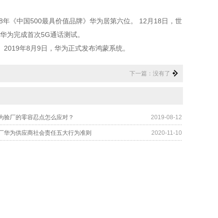
8
年《中国
500
最具价值品牌》华为居第六位。
12
月
18
日，世
华为完成首次
5G
通话测试。
。
2019
年
8
月
9
日，华为正式发布鸿蒙系统。
下一篇：没有了
I华为验厂的零容忍点怎么应对？
2019-08-12
I验厂华为供应商社会责任五大行为准则
2020-11-10