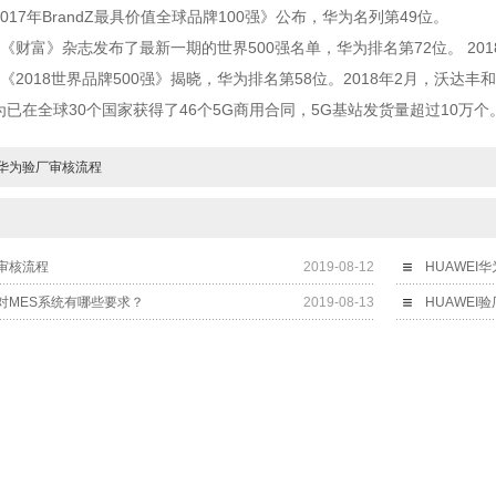
017
年
BrandZ
最具价值全球品牌
100
强》公布，华为名列第
49
位。
《财富》杂志发布了最新一期的世界
500
强名单，华为排名第
72
位。
201
《
2018
世界品牌
500
强》揭晓，华为排名第
58
位。
2018
年
2
月，沃达丰和
为已在全球
30
个国家获得了
46
个
5G
商用合同，
5G
基站发货量超过
10
万个
I华为验厂审核流程
厂审核流程
2019-08-12
HUAWE
厂对MES系统有哪些要求？
2019-08-13
HUAWE