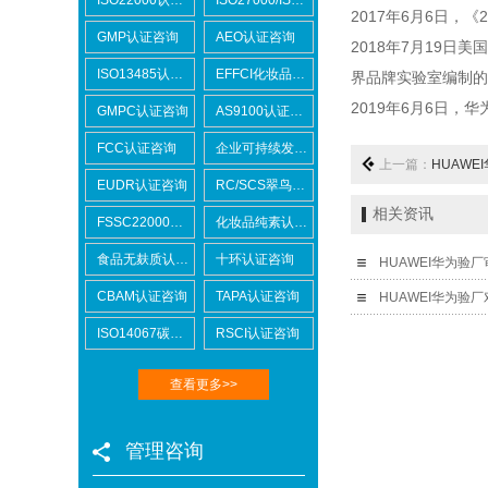
2017
年
6
月
6
日，《
2
GMP认证咨询
AEO认证咨询
2018
年
7
月
19
日美国
ISO13485认证咨询
EFFCI化妆品原料认证咨询
界品牌实验室编制的
2019
年
6
月
6
日，华
GMPC认证咨询
AS9100认证咨询
FCC认证咨询
企业可持续发展SCORE认证咨询
上一篇：
HUAWE
EUDR认证咨询
RC/SCS翠鸟认证咨询
相关资讯
FSSC22000认证咨询
化妆品纯素认证咨询
食品无麸质认证咨询
十环认证咨询
HUAWEI华为验
CBAM认证咨询
TAPA认证咨询
HUAWEI华为验
ISO14067碳足迹
RSCI认证咨询
查看更多>>
Lowe's劳氏验厂
管理咨询