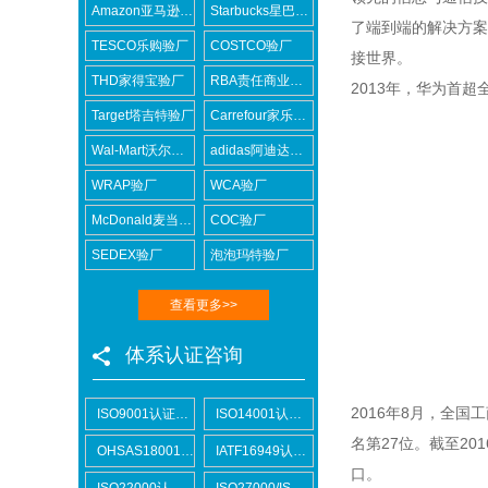
Amazon亚马逊验厂
Starbucks星巴克验厂
了端到端的解决方案
TESCO乐购验厂
COSTCO验厂
接世界。
THD家得宝验厂
RBA责任商业联盟认证咨询
2013
年，华为首超
Target塔吉特验厂
Carrefour家乐福验厂
Wal-Mart沃尔玛验厂
adidas阿迪达斯验厂
WRAP验厂
WCA验厂
McDonald麦当劳验厂
COC验厂
SEDEX验厂
泡泡玛特验厂
查看更多>>
体系认证咨询
2016
年
8
月，全国工
ISO9001认证咨询
ISO14001认证咨询
名第
27
位。截至
201
OHSAS18001认证咨询
IATF16949认证咨询
口。
ISO22000认证咨询
ISO27000/ISO27001认证咨询