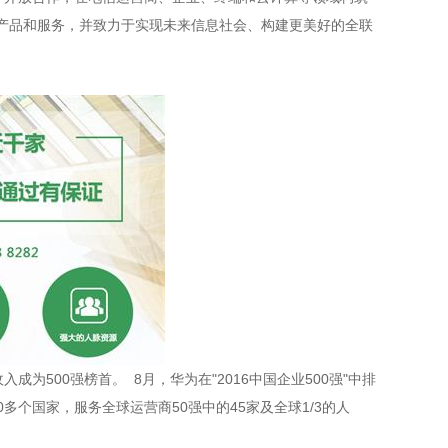
产品和服务，并致力于实现未来信息社会、构建更美好的全联
收入成为
500
强榜首。
8
月，华为在
"2016
中国企业
500
强
"
中排
0
多个国家，服务全球运营商
50
强中的
45
家及全球
1/3
的人