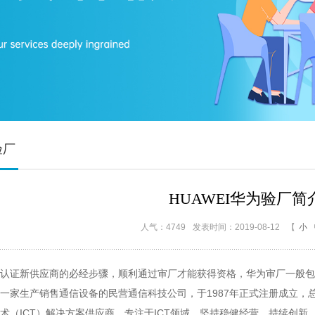
验厂
HUAWEI华为验厂简
人气：4749
发表时间：2019-08-12
【
小
认证新供应商的必经步骤，顺利通过审厂才能获得资格，华为审厂一般包
一家生产销售
通信设备
的
民营
通信科技公司，于
1987
年正式注册成立，
术（
ICT
）解决方案供应商，专注于
ICT
领域，坚持稳健经营、持续创新