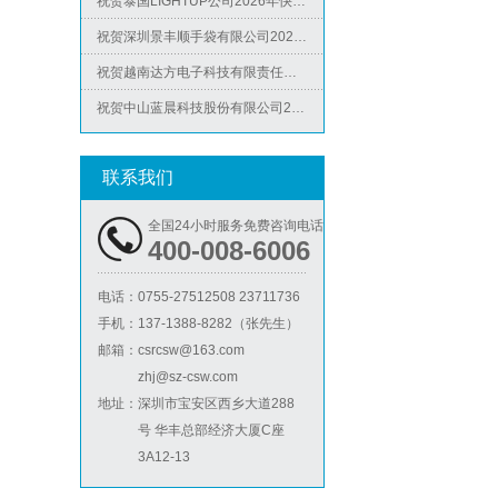
ICS验厂
祝贺深圳景丰顺手袋有限公司2026年快速通过SGS-GRS认证
祝贺越南达方电子科技有限责任公司2026年快速通过RBA-VAP审核并取得178分银牌
祝贺中山蓝晨科技股份有限公司2026年快速通过BSCI验厂-B级
祝贺力特半导体（无锡）有限公司2026年快速通过RBA-VAP认证审核并取得170.2分
祝贺台湾JE HONG INTERNATIONAL TEXTILE CO., LTD 2026年快速通过GRS认证
联系我们
Lowe's劳氏验厂
祝贺立讯技术（越南）有限公司2026年快速通过RBA-VAP认证审核，斩获金牌评级！
全国24小时服务免费咨询电话
祝贺河南意诺康医疗器械有限公司2026年快速通过GMP认证
400-008-6006
祝贺印尼PT EVERPRO INDONESIA TECHNOLOGIES公司2026年快速通过RBA-VAP审核
电话：
0755-27512508 23711736
手机：
137-1388-8282（张先生）
邮箱：
csrcsw@163.com
BSCI验厂
zhj@sz-csw.com
地址：
深圳市宝安区西乡大道288
号 华丰总部经济大厦C座
3A12-13