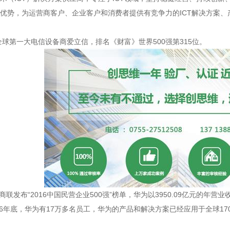
优势，为运营商客户、企业客户和消费者提供有竞争力的
ICT
解决方案、
全球第一大电信设备商爱立信，排名《财富》世界
500
强第
315
位。
商联发布
“2016
中国民营企业
500
强
”
榜单，华为以
3950.09
亿元的年营业
6
年底，华为有
17
万多名员工，华为的产品和解决方案已经应用于全球
17