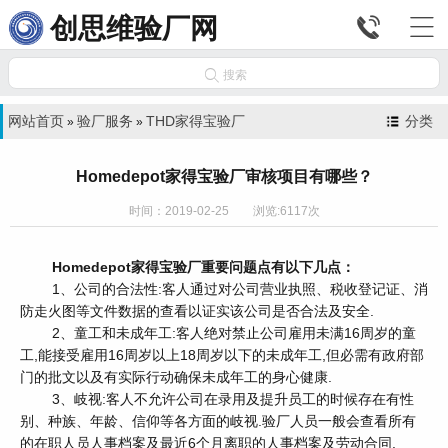


创思维验厂网

搜索
网站首页
验厂服务
THD家得宝验厂
分类
»
»
Homedepot家得宝验厂审核项目有哪些？
时间：2019-02-25 浏览:6117次
Homedepot家得宝验厂重要问题点有以下几点：
1、公司的合法性:客人通过对公司营业执照、税收登记证、消
防走火图等文件数据的查看以证实该公司是否合法及安全.
2、童工和未成年工:客人绝对禁止公司雇用未满16周岁的童
工,能接受雇用16周岁以上18周岁以下的未成年工,但必需有政府部
门的批文以及有实际行动确保未成年工的身心健康.
3、岐视:客人不允许公司在录用及提升员工的时候存在有性
别、种族、年龄、信仰等各方面的岐视.验厂人员一般会查看所有
的在职人员人事档案及最近6个月离职的人事档案及劳动合同.