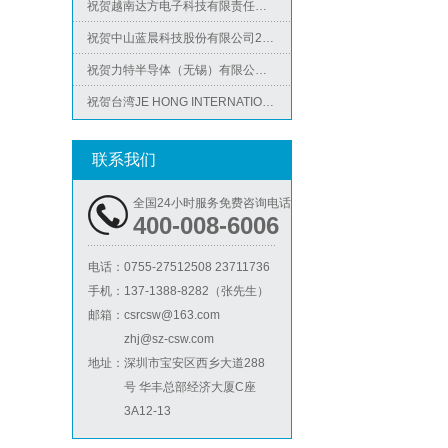
祝贺中山蓝晨科技股份有限公司2026年快速通过BSCI验厂-B级
祝贺力特半导体（无锡）有限公司2026年快速通过RBA-VAP认证审核并取得170.2分
祝贺台湾JE HONG INTERNATIONAL TEXTILE CO., LTD 2026年快速通过GRS认证
Lowe's劳氏验厂
祝贺立讯技术（越南）有限公司2026年快速通过RBA-VAP认证审核，斩获金牌评级！
祝贺河南意诺康医疗器械有限公司2026年快速通过GMP认证
联系我们
祝贺印尼PT EVERPRO INDONESIA TECHNOLOGIES公司2026年快速通过RBA-VAP审核
全国24小时服务免费咨询电话
400-008-6006
BSCI验厂
电话：
0755-27512508 23711736
手机：
137-1388-8282（张先生）
邮箱：
csrcsw@163.com
zhj@sz-csw.com
地址：
深圳市宝安区西乡大道288
号 华丰总部经济大厦C座
3A12-13
ICTI验厂