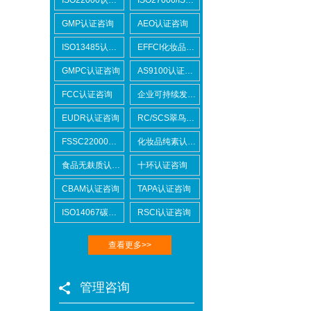
GMP认证咨询
AEO认证咨询
ISO13485认证咨询
EFFCI化妆品原料认证咨询
GMPC认证咨询
AS9100认证咨询
FCC认证咨询
企业可持续发展SCORE认证咨询
EUDR认证咨询
RC/SCS翠鸟认证咨询
FSSC22000认证咨询
化妆品纯素认证咨询
食品无麸质认证咨询
十环认证咨询
CBAM认证咨询
TAPA认证咨询
ISO14067碳足迹
RSCI认证咨询
Lowe's劳氏验厂
查看更多>>
管理咨询