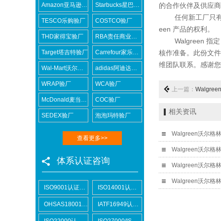
Amazon亚马逊验厂
Starbucks星巴克验厂
的合作伙伴及供应商除
任何新工厂只有在通
TESCO乐购验厂
COSTCO验厂
een 产品的权利。
THD家得宝验厂
RBA责任商业联盟认证咨询
Walgreen 指
Target塔吉特验厂
Carrefour家乐福验厂
核作准备。此份文件
维团队联系。感谢您
Wal-Mart沃尔玛验厂
adidas阿迪达斯验厂
WRAP验厂
WCA验厂
上一篇：
Walgr
McDonald麦当劳验厂
COC验厂
相关资讯
SEDEX验厂
泡泡玛特验厂
Walgreen沃
查看更多>>
Walgreen沃
体系认证咨询
Walgreen沃
Walgreen沃尔
ISO9001认证咨询
ISO14001认证咨询
OHSAS18001认证咨询
IATF16949认证咨询
ISO22000认证咨询
ISO27000/ISO27001认证咨询