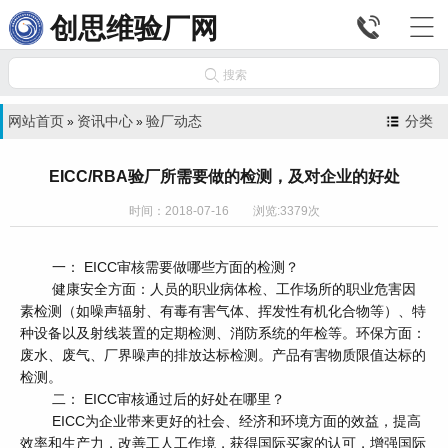


创思维验厂网

搜索
网站首页
资讯中心
验厂动态
分类
»
»
EICC/RBA验厂所需要做的检测，及对企业的好处
时间：2018-07-16 浏览:3379次
一： EICC审核需要做哪些方面的检测？
健康安全方面：人员的职业病体检、工作场所的职业危害因
素检测（如噪声辐射、有毒有害气体、挥发性有机化合物等）、特
种设备以及射线装置的定期检测、消防系统的年检等。环保方面：
废水、废气、厂界噪声的排放达标检测。产品有害物质限值达标的
检测。
二： EICC审核通过后的好处在哪里？
EICC为企业带来更好的社会、经济和环境方面的效益，提高
效率和生产力，改善工人工作境，获得国际买家的认可，增强国际