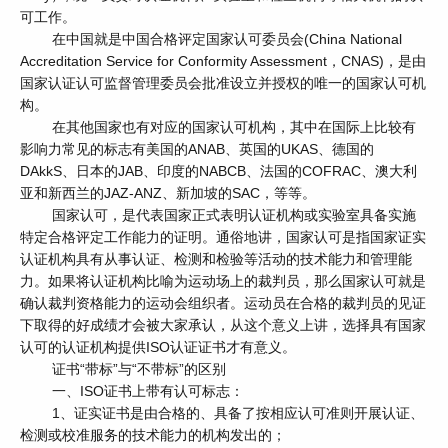
可工作。
在中国就是中国合格评定国家认可委员会(China National
Accreditation Service for Conformity Assessment，CNAS)，是由
国家认证认可监督管理委员会批准设立并授权的唯一的国家认可机
构。
在其他国家也有对应的国家认可机构，其中在国际上比较有
影响力常见的标志有美国的ANAB、英国的UKAS、德国的
DAkkS、日本的JAB、印度的NABCB、法国的COFRAC、澳大利
亚和新西兰的JAZ-ANZ、新加坡的SAC，等等。
国家认可，是代表国家正式表明认证机构或实验室具备实施
特定合格评定工作能力的证明。通俗地讲，国家认可是指国家证实
认证机构具有从事认证、检测和检验等活动的技术能力和管理能
力。如果将认证机构比喻为运动场上的裁判员，那么国家认可就是
确认裁判资格能力的运动会组织者。运动员在合格的裁判员的见证
下取得的好成绩才会被大家承认，从这个意义上讲，选择具有国家
认可的认证机构提供ISO认证证书才有意义。
证书“带标”与“不带标”的区别
一、ISO证书上带有认可标志：
1、证实证书是由合格的、具备了按相应认可准则开展认证、
检测或校准服务的技术能力的机构发出的；