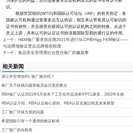
为保护您的利益，您仍需要要求认证机构发出的证书带有认可标
识。
根据世贸组织(WTO)和国际认可论坛（IAF）的有关协定，各
国家认可机构通过签署多边互认协议，相互承认带有其认可标识的
证书有效性，并且接受在获得认可的认证机构之间的转换。从这个
意义上讲，具有认可的认证证书扮演着国际贸易的通行证的作用。
H&M验厂要求供应商2021年进行SLCP和Higg FEM验证——
上一个：
与这两项验证受众品牌推崇程度
食品安全管理遇社会责任验厂的尴尬事
下一个：
相关新闻
浙江外贸增加4% 验厂难办吗？
验厂关于歧视问题审核员会注意的要点
RBA验厂认证2021年6月发布了工艺化学品清单IFPCL政策，2022年生效
RBA认证介绍，RBA认证核心原则、RBA认证实施过程及未来展望
工厂验厂环保方面的问题
希望国际只有一个通用的验证标准
工厂验厂的自检表