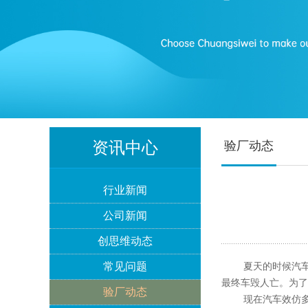
Lowe's劳氏验厂
BSCI验厂
资讯中心
验厂动态
行业新闻
公司新闻
ICTI验厂
创思维动态
常见问题
夏天的时候汽车自
最终车毁人亡。为了
验厂动态
现在汽车效仿多为