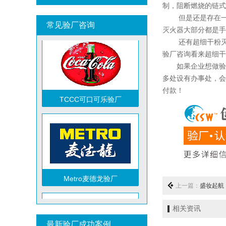
制，阻断燃烧的链式
DISNEY迪士尼验厂
但是还是存在一些
常见验厂咨询
灭火器大部分都是手
还有超细干粉灭火
验厂咨询看来超细干
如果企业想做验厂
多处设有办事处，会
付款！
TCCC可口可乐验厂
祝贺越南达方电子科技有限责任公司2026年快速通过RBA-VAP审核并取得178分银牌
祝贺中山蓝晨科技股份有限公司2026年快速通过BSCI验厂-B级
祝贺力特半导体（无锡）有限公司2026年快速通过RBA-VAP认证审核并取得170.2分
Metro麦德龙验厂
祝贺台湾JE HONG INTERNATIONAL TEXTILE CO., LTD 2026年快速通过GRS认证
上一篇：
盛妆起航
祝贺立讯技术（越南）有限公司2026年快速通过RBA-VAP认证审核，斩获金牌评级！
祝贺河南意诺康医疗器械有限公司2026年快速通过GMP认证
相关资讯
最新验厂成功案例
祝贺印尼PT EVERPRO INDONESIA TECHNOLOGIES公司2026年快速通过RBA-VAP审核