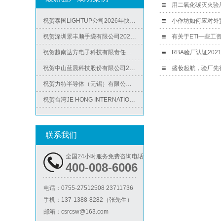
用二氧化碳灭火验
祝贺泰国LIGHTUP公司2026年快速通过SCAN验厂审核并取得99分
小作坊如何应对外
ICS验厂
祝贺深圳景丰顺手袋有限公司2026年快速通过SGS-GRS认证
有关于ETI一些工
祝贺越南达方电子科技有限责任公司2026年快速通过RBA-VAP审核并取得178分银牌
祝贺中山蓝晨科技股份有限公司2026年快速通过BSCI验厂-B级
盛妆起航，验厂先行
祝贺力特半导体（无锡）有限公司2026年快速通过RBA-VAP认证审核并取得170.2分
祝贺台湾JE HONG INTERNATIONAL TEXTILE CO., LTD 2026年快速通过GRS认证
Lowe's劳氏验厂
祝贺立讯技术（越南）有限公司2026年快速通过RBA-VAP认证审核，斩获金牌评级！
祝贺河南意诺康医疗器械有限公司2026年快速通过GMP认证
联系我们
祝贺印尼PT EVERPRO INDONESIA TECHNOLOGIES公司2026年快速通过RBA-VAP审核
全国24小时服务免费咨询电话
400-008-6006
BSCI验厂
电话：
0755-27512508 23711736
手机：
137-1388-8282（张先生）
邮箱：
csrcsw@163.com