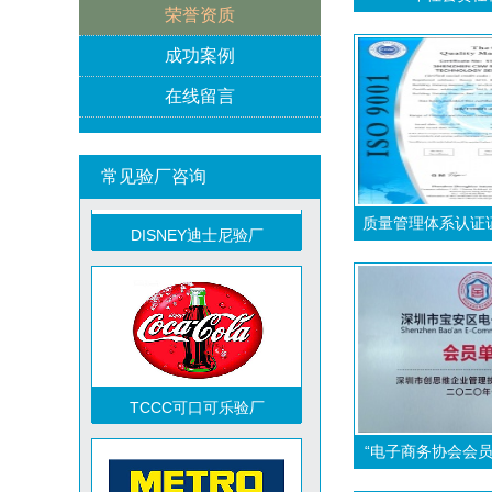
荣誉资质
ICTI验厂
成功案例
在线留言
常见验厂咨询
DISNEY迪士尼验厂
质量管理体系认证
TCCC可口可乐验厂
“电子商务协会会员
祝贺越南达方电子科技有限责任公司2026年快速通过RBA-VAP审核并取得178分银牌