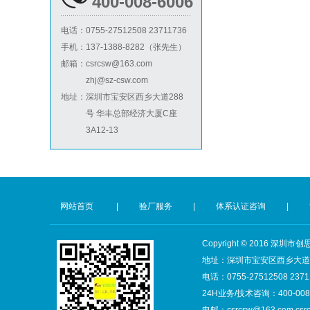
400-008-6006
祝贺印尼PT EVERPRO INDONESIA TECHNOLOGIES公司2026年快速通过RBA-VAP审核
电话：
0755-27512508 23711736
手机：
137-1388-8282（张先生）
BSCI验厂
邮箱：
csrcsw@163.com
zhj@sz-csw.com
地址：
深圳市宝安区西乡大道288
号 华丰总部经济大厦C座
3A12-13
ICTI验厂
网站首页
|
验厂服务
|
体系认证咨询
|
Copyright © 2016 
地址：深圳市宝安区西乡大道28
电话：0755-27512508 2371
24H业务/技术咨询：400-008-
电邮：csrcsw@163.com csr