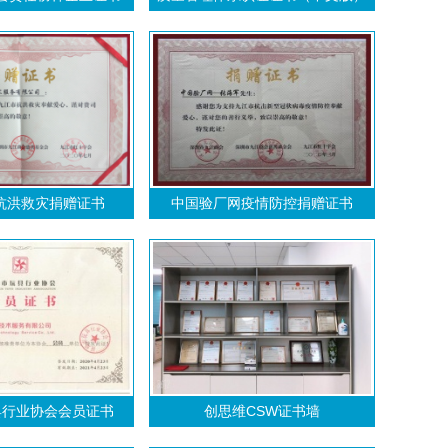
抗洪救灾捐赠证书
中国验厂网疫情防控捐赠证书
玩具行业协会会员证书
创思维CSW证书墙