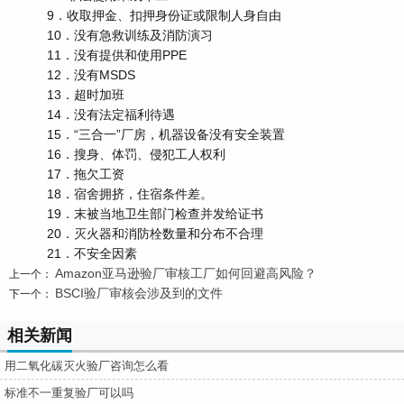
9．收取押金、扣押身份证或限制人身自由
10．没有急救训练及消防演习
11．没有提供和使用PPE
12．没有MSDS
13．超时加班
14．没有法定福利待遇
15．“三合一”厂房，机器设备没有安全装置
16．搜身、体罚、侵犯工人权利
17．拖欠工资
18．宿舍拥挤，住宿条件差。
19．末被当地卫生部门检查并发给证书
20．灭火器和消防栓数量和分布不合理
21．不安全因素
Amazon亚马逊验厂审核工厂如何回避高风险？
上一个：
BSCI验厂审核会涉及到的文件
下一个：
相关新闻
用二氧化碳灭火验厂咨询怎么看
标准不一重复验厂可以吗