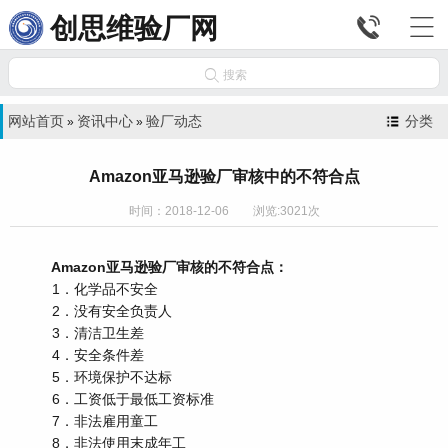


创思维验厂网

搜索
网站首页
资讯中心
验厂动态
分类
»
»
Amazon亚马逊验厂审核中的不符合点
时间：2018-12-06 浏览:3021次
Amazon亚马逊验厂审核的不符合点：
1．化学品不安全
2．没有安全负责人
3．清洁卫生差
4．安全条件差
5．环境保护不达标
6．工资低于最低工资标准
7．非法雇用童工
8．非法使用末成年工