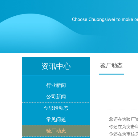
资讯中心
验厂动态
Lowe's劳氏验厂
行业新闻
公司新闻
创思维动态
BSCI验厂
常见问题
您还在为验厂资料
你还在为突击审核
验厂动态
你还在为审核关系