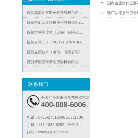
国内企业为什么要
祝贺越南达方电子科技有限责任公司2026年快速通过RBA-VAP审核并取得178分银牌
验厂认证是外贸发
祝贺中山蓝晨科技股份有限公司2026年快速通过BSCI验厂-B级
祝贺力特半导体（无锡）有限公司2026年快速通过RBA-VAP认证审核并取得170.2分
Metro麦德龙验厂
祝贺台湾JE HONG INTERNATIONAL TEXTILE CO., LTD 2026年快速通过GRS认证
祝贺立讯技术（越南）有限公司2026年快速通过RBA-VAP认证审核，斩获金牌评级！
祝贺河南意诺康医疗器械有限公司2026年快速通过GMP认证
祝贺印尼PT EVERPRO INDONESIA TECHNOLOGIES公司2026年快速通过RBA-VAP审核
联系我们
ICS验厂
全国24小时服务免费咨询电话
400-008-6006
电话：
0755-27512508 23711736
手机：
137-1388-8282（张先生）
邮箱：
csrcsw@163.com
Lowe's劳氏验厂