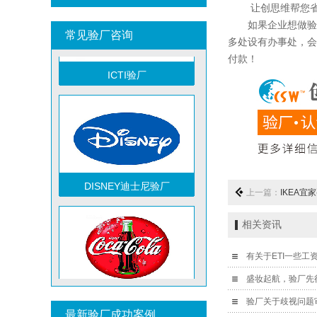
让创思维帮您省下
如果企业想做验厂
常见验厂咨询
多处设有办事处，会
付款！
ICTI验厂
祝贺越南达方电子科技有限责任公司2026年快速通过RBA-VAP审核并取得178分银牌
祝贺中山蓝晨科技股份有限公司2026年快速通过BSCI验厂-B级
DISNEY迪士尼验厂
祝贺力特半导体（无锡）有限公司2026年快速通过RBA-VAP认证审核并取得170.2分
上一篇：
IKEA宜家
祝贺台湾JE HONG INTERNATIONAL TEXTILE CO., LTD 2026年快速通过GRS认证
祝贺立讯技术（越南）有限公司2026年快速通过RBA-VAP认证审核，斩获金牌评级！
相关资讯
祝贺河南意诺康医疗器械有限公司2026年快速通过GMP认证
有关于ETI一些工
祝贺印尼PT EVERPRO INDONESIA TECHNOLOGIES公司2026年快速通过RBA-VAP审核
盛妆起航，验厂先行
TCCC可口可乐验厂
祝贺泰国LIGHTUP公司2026年快速通过SCAN验厂审核并取得99分
验厂关于歧视问题
最新验厂成功案例
祝贺深圳景丰顺手袋有限公司2026年快速通过SGS-GRS认证