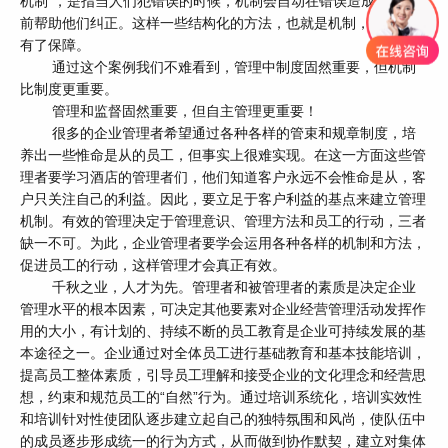
机制”，是指当人们犯错误的时候，机制会自动在错误造成后果之
前帮助他们纠正。这样一些结构化的方法，也就是机制，使得工作
有了保障。
通过这个案例我们不难看到，管理中制度固然重要，但机制
比制度更重要。
管理和监督固然重要，但自主管理更重要！
很多的企业管理者希望通过各种各样的管束和规章制度，培
养出一些惟命是从的员工，但事实上很难实现。在这一方面这些管
理者要学习酒店的管理者们，他们知道客户永远不会惟命是从，客
户只关注自己的利益。因此，要立足于客户利益的基点来建立管理
机制。有效的管理决定于管理意识、管理方法和员工的行动，三者
缺一不可。为此，企业管理者要学会运用各种各样的机制和方法，
促进员工的行动，这样管理才会真正有效。
千秋之业，人才为先。管理者和被管理者的素质是决定企业
管理水平的根本因素，可决定其他要素对企业经营管理活动发挥作
用的大小，有计划的、持续不断的员工教育是企业可持续发展的基
本途径之一。企业通过对全体员工进行基础教育和基本技能培训，
提高员工整体素质，引导员工理解和接受企业的文化理念和经营思
想，约束和规范员工的“自然”行为。通过培训系统化，培训实效性
和培训针对性使团队逐步建立起自己的独特氛围和风尚，使队伍中
的成员逐步形成统一的行为方式，从而做到协作默契，建立对集体