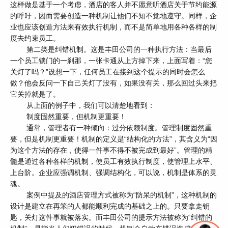
这样做是基于一个考虑，酒店的客人并不愿意听酒店关于节约能源
的呼吁，因而需要创造一种机制让他们不知不觉地遵守。同样，企
业也应该创造方法来有效执行机制，而不是简单地用各种各样的制
度去约束员工。
第二类是纠错机制。这是丰田公司的一种执行方法：当最后
一个员工锁门的一刹那，一张卡通从上方掉下来，上面写着：“您
关灯了吗？”设想一下，任何员工在接到这个提示的同时会怎么
做？他会反问一下自己关灯了没有，如果没有关，那么回过头来把
它关掉就是了。
从上面的例子中，我们可以清楚地看到：
制度固然重要，但机制更重要！
通常，管理者有一种倾向：过分依赖制度。管理制度固然重
要，但是机制更重要！机制的定义是“结构化的方法”，其含义为“因
为这个方法的存在，使得一件事不得不被完成到最好”。管理的精
髓是通过各种各样的机制，使员工有效执行制度，使管理上水平、
上台阶。企业应强调机制、强调结构化，可以说，机制是体系的灵
魂。
案例中提及的酒店管理方式被称为“防呆的机制”，这种机制的
设计是建立在再笨的人都能顺利完成的基础之上的。只要拿走钥
匙，关灯这件事就被落实。而丰田公司的提示方法被称为“纠错的