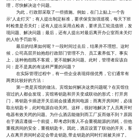
理，尽快解决这个问题。
为此，行政部采取了一些措施。例如，在门上贴上一个告
示“人走灯灭”；有人提出制定标准，要求保安加强巡视，每天下班
时检查是否关灯；还有人提出采用点检表，要求员工轮流值班，发
现问题、解决问题；最后，还有人提出对最后离开办公室而未关灯
的人给予罚款等。
最后的结果如何呢？一段时间过去后，结果并不理想。这时
候，公司高层开始抱怨行政部门管理不力、员工素养低下。事实
上，这种抱怨既不客观，更不能解决问题。此时，管理者应该自
问：是不是真的有这样严重的问题？
在实际管理过程中，有一些企业表现得很优秀，它们通常有
两类比较好的方法：
第一类是宾馆的做法。宾馆如何解决这类问题呢？在宾馆住
宿过的人都会发现，宾馆将钥匙和开关变成联动的形式：打开房
门，将钥匙卡插进开关后就会接通房间电源；而离开房间时，必须
取出钥匙卡，此时电源自动关闭。这样，很好地解决了人员离开时
电器有效关闭的问题。为什么酒店能做到而工厂反而做不到？原因
在于酒店遵循一个前提，即考虑到客人不会重视能源的消耗，但他
重视房间的安全，重视钥匙卡。因此，酒店设置了联动的开关，客
人在离开房间时必定会带走钥匙,带走钥匙的同时灯就被关掉了。